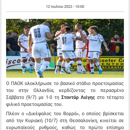
12 Ιουλίου 2022 - 10:00
Ο ΠΑΟΚ ολοκλήρωσε το βασικό στάδιο προετοιμασίας
του στην Ολλανδία, κερδίζοντας το περασμένο
Σάββατο (9/7) με 1-0 τη
Σταντάρ Λιέγης
στο τέταρτο
φιλικό προετοιμασίας του.
Πλέον ο «Δικέφαλος του Βορρά», ο οποίος βρίσκεται
από την Κυριακή (10/7) στη Θεσσαλονίκη, κινείται σε
ευρωπαϊκούς ρυθμούς, καθώς το πρώτο επίσημο