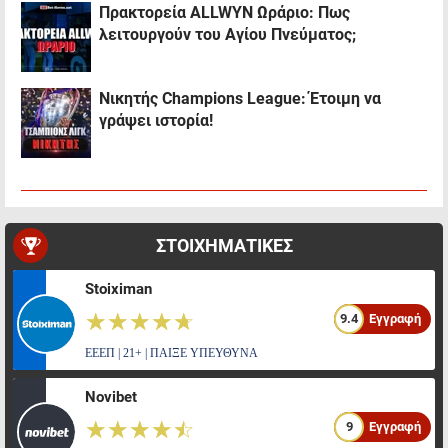
Πρακτορεία ALLWYN Ωράριο: Πως
λειτουργούν του Αγίου Πνεύματος;
Νικητής Champions League: Έτοιμη να
γράψει ιστορία!
ΣΤΟΙΧΗΜΑΤΙΚΕΣ
Stoiximan
☆☆☆☆☆
★★★★★
9.4
Εγγραφή
ΕΕΕΠ | 21+ | ΠΑΙΞΕ ΥΠΕΥΘΥΝΑ
Novibet
☆☆☆☆☆
★★★★★
9
Εγγραφή