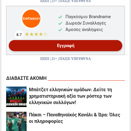
ΕΕΕΠ | 21+ | ΠΑΙΞΕ ΥΠΕΥΘΥΝΑ
Παγκόσμιο Brandname
Δωρεάν Συναλλαγές
Άμεσες αναλήψεις
☆☆☆☆☆
★★★★★
8.7
Εγγραφή
ΕΕΕΠ | 21+ | ΠΑΙΞΕ ΥΠΕΥΘΥΝΑ
ΔΙΑΒΑΣΤΕ ΑΚΟΜΗ
Μπάτζετ ελληνικών ομάδων: Δείτε τη
χρηματιστηριακή αξία των ρόστερ των
ελληνικών συλλόγων!
Πάκσι – Παναθηναϊκός Κανάλι & Ώρα: Όλες
οι πληροφορίες