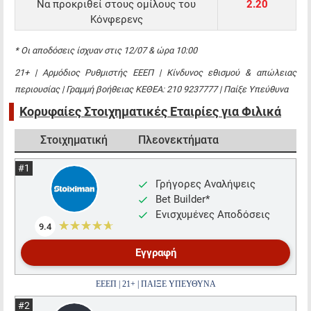
Να προκριθεί στους ομίλους του
2.20
Κόνφερενς
* Οι αποδόσεις ίσχυαν στις 12/07 & ώρα 10:00
21+ | Αρμόδιος Ρυθμιστής ΕΕΕΠ | Κίνδυνος εθισμού & απώλειας
περιουσίας | Γραμμή βοήθειας ΚΕΘΕΑ: 210 9237777 | Παίξε Υπεύθυνα
Κορυφαίες Στοιχηματικές Εταιρίες για Φιλικά
Στοιχηματική
Πλεονεκτήματα
Γρήγορες Αναλήψεις
Bet Builder*
Ενισχυμένες Αποδόσεις
☆☆☆☆☆
★★★★★
9.4
Εγγραφή
ΕΕΕΠ | 21+ | ΠΑΙΞΕ ΥΠΕΥΘΥΝΑ