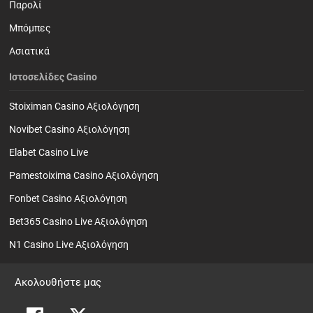
Παρολί
Mπόμπες
Ασιατικά
Ιστοσελίδες Casino
Stoiximan Casino Αξιολόγηση
Novibet Casino Αξιολόγηση
Elabet Casino Live
Pamestoixima Casino Αξιολόγηση
Fonbet Casino Αξιολόγηση
Bet365 Casino Live Αξιολόγηση
N1 Casino Live Αξιολόγηση
Ακολουθήστε μας