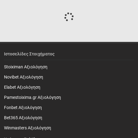
Ιστοσελίδες Στοιχήματος
Stoiximan Αξιολόγηση
Novibet Αξιολόγηση
Elabet Αξιολόγηση
Pamestoixima.gr Αξιολόγηση
Fonbet Αξιολόγηση
Bet365 Αξιολόγηση
Winmasters Αξιολόγηση