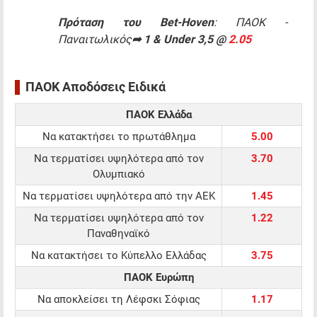
Πρόταση του Bet-Hoven
: ΠΑΟΚ -
Παναιτωλικός
➦ 1 & Under 3,5 @
2.05
ΠΑΟΚ Αποδόσεις Ειδικά
ΠΑΟΚ Ελλάδα
Να κατακτήσει το πρωτάθλημα
5.00
Να τερματίσει υψηλότερα από τον
3.70
Ολυμπιακό
Να τερματίσει υψηλότερα από την ΑΕΚ
1.45
Να τερματίσει υψηλότερα από τον
1.22
Παναθηναϊκό
Να κατακτήσει το Κύπελλο Ελλάδας
3.75
ΠΑΟΚ Ευρώπη
Να αποκλείσει τη Λέφσκι Σόφιας
1.17