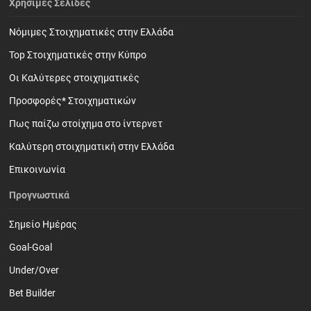
Χρήσιμες Σελίδες
Νόμιμες Στοιχηματικές στην Ελλάδα
Top Στοιχηματικές στην Κύπρο
Οι Καλύτερες στοιχηματικές
Προσφορές* Στοιχηματικών
Πως παίζω στοίχημα στο ίντερνετ
Καλύτερη στοιχηματική στην Ελλάδα
Επικοινωνία
Προγνωστικά
Σημείο Ημέρας
Goal-Goal
Under/Over
Bet Builder