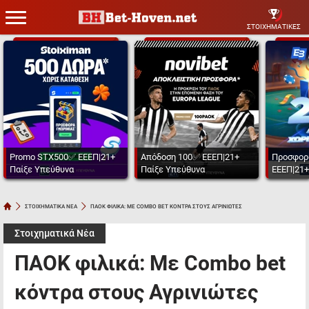
ΣΤΟΙΧΗΜΑΤΙΚΕΣ
Promo STX500✅ ΕΕΕΠ|21+
Απόδοση 100✅ ΕΕΕΠ|21+
Προσφορ
Παίξε Υπεύθυνα
Παίξε Υπεύθυνα
ΕΕΕΠ|21+
ΣΤΟΙΧΗΜΑΤΙΚΑ ΝΕΑ
ΠΑΟΚ ΦΙΛΙΚΑ: ΜΕ COMBO BET ΚΟΝΤΡΑ ΣΤOΥΣ ΑΓΡΙΝΙΩΤΕΣ
Στοιχηματικά Νέα
ΠΑΟΚ φιλικά: Με Combo bet
κόντρα στoυς Αγρινιώτες