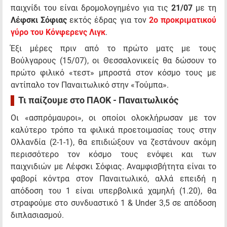
παιχνίδι του είναι δρομολογημένο για τις
21/07
με τη
Λέφσκι Σόφιας
εκτός έδρας για τον
2ο προκριματικού
γύρο του Κόνφερενς Λιγκ
.
Έξι μέρες πριν από το πρώτο ματς με τους
Βούλγαρους (15/07), οι Θεσσαλονικείς θα δώσουν το
πρώτο φιλικό «τεστ» μπροστά στον κόσμο τους με
αντίπαλο τον Παναιτωλικό στην «Τούμπα».
Τι παίζουμε στο ΠΑΟΚ - Παναιτωλικός
Οι «ασπρόμαυροι», οι οποίοι ολοκλήρωσαν με τον
καλύτερο τρόπο τα φιλικά προετοιμασίας τους στην
Ολλανδία (2-1-1), θα επιδιώξουν να ζεστάνουν ακόμη
περισσότερο τον κόσμο τους ενόψει και των
παιχνιδιών με Λέφσκι Σόφιας. Αναμφισβήτητα είναι το
φαβορί κόντρα στον Παναιτωλικό, αλλά επειδή η
απόδοση του 1 είναι υπερβολικά χαμηλή (1.20), θα
στραφούμε στο συνδυαστικό 1 & Under 3,5 σε απόδοση
διπλασιασμού.