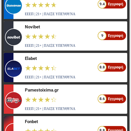
☆☆☆☆☆
★★★★★
9.4
Εγγραφή
ΕΕΕΠ | 21+ | ΠΑΙΞΕ ΥΠΕΥΘΥΝΑ
Novibet
☆☆☆☆☆
★★★★★
9
Εγγραφή
ΕΕΕΠ | 21+ | ΠΑΙΞΕ ΥΠΕΥΘΥΝΑ
Elabet
☆☆☆☆☆
★★★★★
8.8
Εγγραφή
ΕΕΕΠ | 21+ | ΠΑΙΞΕ ΥΠΕΥΘΥΝΑ
Pamestoixima.gr
☆☆☆☆☆
★★★★★
8.6
Εγγραφή
ΕΕΕΠ | 21+ | ΠΑΙΞΕ ΥΠΕΥΘΥΝΑ
Fonbet
8.8
Εγγραφή