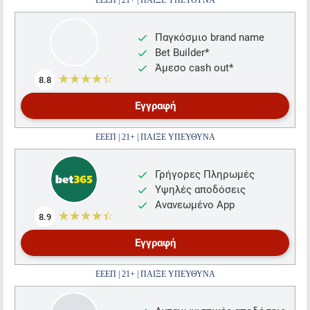
ΕΕΕΠ | 21+ | ΠΑΙΞΕ ΥΠΕΥΘΥΝΑ
Παγκόσμιο brand name
Bet Builder*
Άμεσο cash out*
☆☆☆☆☆
★★★★★
8.8
Εγγραφή
ΕΕΕΠ | 21+ | ΠΑΙΞΕ ΥΠΕΥΘΥΝΑ
Γρήγορες Πληρωμές
Υψηλές αποδόσεις
Ανανεωμένο App
☆☆☆☆☆
★★★★★
8.9
Εγγραφή
ΕΕΕΠ | 21+ | ΠΑΙΞΕ ΥΠΕΥΘΥΝΑ