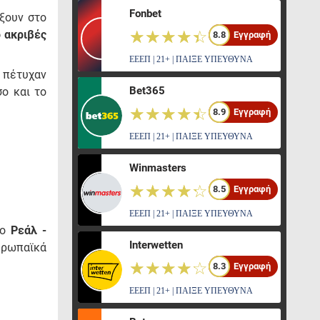
Fonbet
ίξουν στο
☆☆☆☆☆
★★★★★
ο ακριβές
8.8
Εγγραφή
ΕΕΕΠ | 21+ | ΠΑΙΞΕ ΥΠΕΥΘΥΝΑ
 πέτυχαν
Bet365
ο και το
☆☆☆☆☆
★★★★★
8.9
Εγγραφή
ΕΕΕΠ | 21+ | ΠΑΙΞΕ ΥΠΕΥΘΥΝΑ
Winmasters
☆☆☆☆☆
★★★★★
8.5
Εγγραφή
ΕΕΕΠ | 21+ | ΠΑΙΞΕ ΥΠΕΥΘΥΝΑ
Το
Ρεάλ -
Interwetten
υρωπαϊκά
☆☆☆☆☆
★★★★★
8.3
Εγγραφή
ΕΕΕΠ | 21+ | ΠΑΙΞΕ ΥΠΕΥΘΥΝΑ