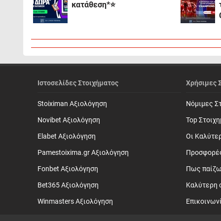
κατάθεση*⭐
Ιστοσελίδες Στοιχήματος
Χρήσιμες 
Stoiximan Αξιολόγηση
Νόμιμες Σ
Novibet Αξιολόγηση
Top Στοιχη
Elabet Αξιολόγηση
Οι Καλύτε
Pamestoixima.gr Αξιολόγηση
Προσφορές
Fonbet Αξιολόγηση
Πως παίζω 
Bet365 Αξιολόγηση
Καλύτερη 
Winmasters Αξιολόγηση
Επικοινων