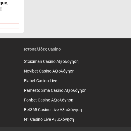
gue,
!
Ιστοσελίδες Casino
Stoiximan Casino Αξιολόγηση
Novibet Casino Αξιολόγηση
Elabet Casino Live
Pamestoixima Casino Αξιολόγηση
Fonbet Casino Αξιολόγηση
Bet365 Casino Live Αξιολόγηση
N1 Casino Live Αξιολόγηση