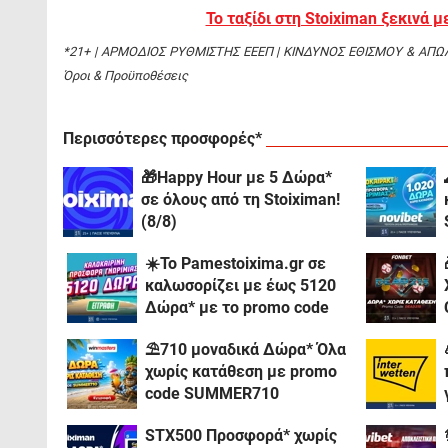
Το ταξίδι στη Stoiximan ξεκινά
*21+ | ΑΡΜΟΔΙΟΣ ΡΥΘΜΙΣΤΗΣ ΕΕΕΠ | ΚΙΝΔΥΝΟΣ ΕΘΙΣΜΟΥ & ΑΠΩΛΕ
Όροι & Προϋποθέσεις
Περισσότερες προσφορές*
🎁Happy Hour με 5 Δώρα*
σε όλους από τη Stoiximan!
(8/8)
☀️To Pamestoixima.gr σε
καλωσορίζει με έως 5120
Δώρα* με το promo code
SUMMER5000!
⛱️710 μοναδικά Δώρα* Όλα
χωρίς κατάθεση με promo
code SUMMER710
STX500 Προσφορά* χωρίς