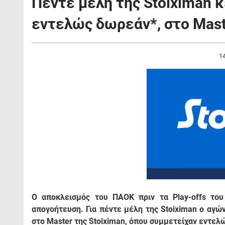
Πέντε μέλη της Stoiximan 
εντελώς δωρεάν*, στο Mas
14
Ο αποκλεισμός του ΠΑΟΚ πριν τα Play-offs το
απογοήτευση. Για πέντε μέλη της Stoiximan ο αγώ
στο Master της Stoiximan, όπου συμμετείχαν εντε