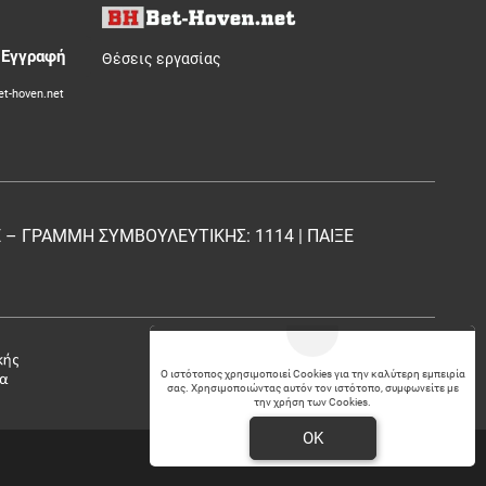
Εγγραφή
Θέσεις εργασίας
t-hoven.net
 – ΓΡΑΜΜΗ ΣΥΜΒΟΥΛΕΥΤΙΚΗΣ: 1114 |
ΠΑΙΞΕ
Ο ιστότοπος χρησιμοποιεί Cookies για την καλύτερη εμπειρία
σας. Χρησιμοποιώντας αυτόν τον ιστότοπο, συμφωνείτε με
την χρήση των Cookies.
OK