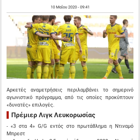
10 Μαΐου 2020 - 09:41
Αρκετές αναμετρήσεις περιλαμβάνει το σημερινό
αγωνιστικό πρόγραμμα, από τις οποίες προκύπτουν
«δυνατές» επιλογές.
Πρέμιερ Λιγκ Λευκορωσίας
- «3 στα 4» G/G εντός στο πρωτάθλημα η Ντιναμό
Μπρεστ