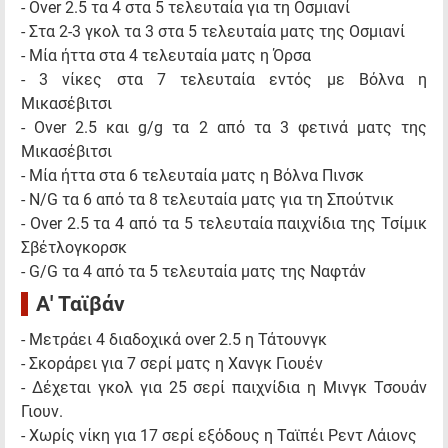
- Over 2.5 τα 4 στα 5 τελευταία για τη Οσμιανί
- Στα 2-3 γκολ τα 3 στα 5 τελευταία ματς της Οσμιανί
- Μία ήττα στα 4 τελευταία ματς η Όρσα
- 3 νίκες στα 7 τελευταία εντός με Βόλνα η
Μικασέβιτσι
- Over 2.5 και g/g τα 2 από τα 3 φετινά ματς της
Μικασέβιτσι
- Μία ήττα στα 6 τελευταία ματς η Βόλνα Πινσκ
- Ν/G τα 6 από τα 8 τελευταία ματς για τη Σπούτνικ
- Over 2.5 τα 4 από τα 5 τελευταία παιχνίδια της Τσίμικ
Σβέτλογκορσκ
- G/G τα 4 από τα 5 τελευταία ματς της Ναφτάν
Α' Ταϊβάν
- Μετράει 4 διαδοχικά over 2.5 η Τάτουνγκ
- Σκοράρει για 7 σερί ματς η Χανγκ Γιουέν
- Δέχεται γκολ για 25 σερί παιχνίδια η Μινγκ Τσουάν
Γιουν.
- Χωρίς νίκη για 17 σερί εξόδους η Ταϊπέι Ρεντ Λάιονς