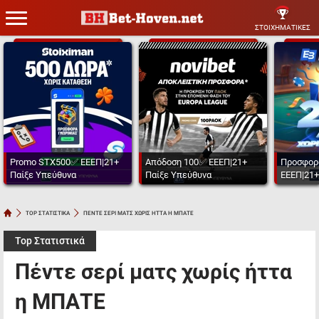
ΣΤΟΙΧΗΜΑΤΙΚΕΣ
Promo STX500✅ ΕΕΕΠ|21+
Απόδοση 100✅ ΕΕΕΠ|21+
Προσφορ
Παίξε Υπεύθυνα
Παίξε Υπεύθυνα
ΕΕΕΠ|21+
TOP ΣΤΑΤΙΣΤΙΚΑ
ΠΕΝΤΕ ΣΕΡΙ ΜΑΤΣ ΧΩΡΙΣ ΗΤΤΑ Η ΜΠΑΤΕ
Top Στατιστικά
Πέντε σερί ματς χωρίς ήττα
η ΜΠΑΤΕ