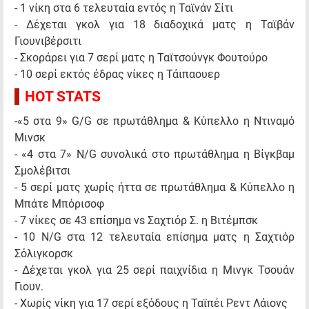
- 1 νίκη στα 6 τελευταία εντός η Ταϊνάν Σίτι
- Δέχεται γκολ για 18 διαδοχικά ματς η Ταϊβάν
Γιουνιβέρσιτι
- Σκοράρει για 7 σερί ματς η Ταϊτσούνγκ Φουτούρο
- 10 σερί εκτός έδρας νίκες η Τάιπαουερ
HOT STATS
-«5 στα 9» G/G σε πρωτάθλημα & Κύπελλο η Ντιναμό
Μινσκ
- «4 στα 7» N/G συνολικά στο πρωτάθλημα η Βίγκβαμ
Σμολέβιτσι
- 5 σερί ματς χωρίς ήττα σε πρωτάθλημα & Κύπελλο η
Μπάτε Μπόρισοφ
- 7 νίκες σε 43 επίσημα vs Σαχτιόρ Σ. η Βιτέμπσκ
- 10 N/G στα 12 τελευταία επίσημα ματς η Σαχτιόρ
Σόλιγκορσκ
- Δέχεται γκολ για 25 σερί παιχνίδια η Μινγκ Τσουάν
Γιουν.
- Χωρίς νίκη για 17 σερί εξόδους η Ταϊπέι Ρεντ Λάιονς