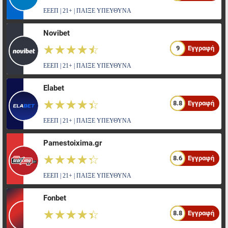
ΕΕΕΠ | 21+ | ΠΑΙΞΕ ΥΠΕΥΘΥΝΑ
Novibet
☆☆☆☆☆
★★★★★
9
Εγγραφή
ΕΕΕΠ | 21+ | ΠΑΙΞΕ ΥΠΕΥΘΥΝΑ
Elabet
☆☆☆☆☆
★★★★★
8.8
Εγγραφή
ΕΕΕΠ | 21+ | ΠΑΙΞΕ ΥΠΕΥΘΥΝΑ
Pamestoixima.gr
☆☆☆☆☆
★★★★★
8.6
Εγγραφή
ΕΕΕΠ | 21+ | ΠΑΙΞΕ ΥΠΕΥΘΥΝΑ
Fonbet
☆☆☆☆☆
★★★★★
8.8
Εγγραφή