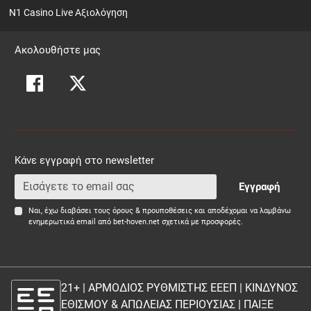
N1 Casino Live Αξιολόγηση
Ακολουθήστε μας
Κάνε εγγραφή στο newsletter
Εγγραφή
Ναι, έχω διαβάσει τους όρους & προυποθέσεις και αποδέχομαι να λαμβάνω
ενημερωτικά email από bet-hoven.net σχετικά με προσφορές.
21+ | ΑΡΜΟΔΙΟΣ ΡΥΘΜΙΣΤΗΣ ΕΕΕΠ | ΚΙΝΔΥΝΟΣ
ΕΘΙΣΜΟΥ & ΑΠΩΛΕΙΑΣ ΠΕΡΙΟΥΣΙΑΣ |
ΠΑΙΞΕ