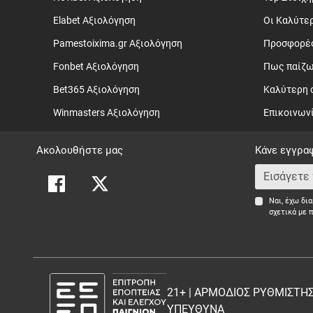
Elabet Αξιολόγηση
Οι Καλύτε
Pamestoixima.gr Αξιολόγηση
Προσφορές
Fonbet Αξιολόγηση
Πως παίζω 
Bet365 Αξιολόγηση
Καλύτερη 
Winmasters Αξιολόγηση
Επικοινων
Ακολουθήστε μας
Κάνε εγγραφ
Ναι, έχω δι
σχετικά με 
21+ | ΑΡΜΟΔΙΟΣ ΡΥΘΜΙΣΤΗΣ
ΥΠΕΥΘΥΝΑ