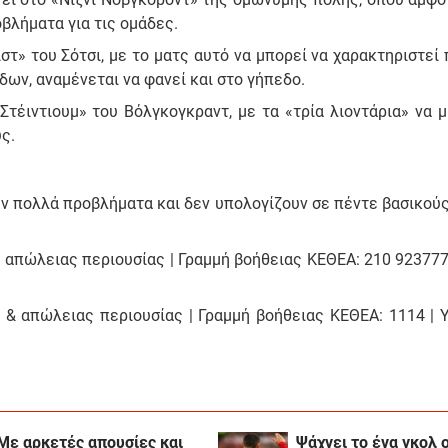
βλήματα για τις ομάδες.
στ» του Σότσι, με το ματς αυτό να μπορεί να χαρακτηριστεί
ων, αναμένεται να φανεί και στο γήπεδο.
Στέιντιουμ» του Βόλγκογκραντ, με τα «τρία λιοντάρια» να 
ς.
ν πολλά προβλήματα και δεν υπολογίζουν σε πέντε βασικού
& απώλειας περιουσίας | Γραμμή βοήθειας ΚΕΘΕΑ: 210 923777
ύ & απώλειας περιουσίας | Γραμμή βοήθειας ΚΕΘΕΑ: 1114 |
Με αρκετές απουσίες και
Ψάχνει το ένα γκολ ο