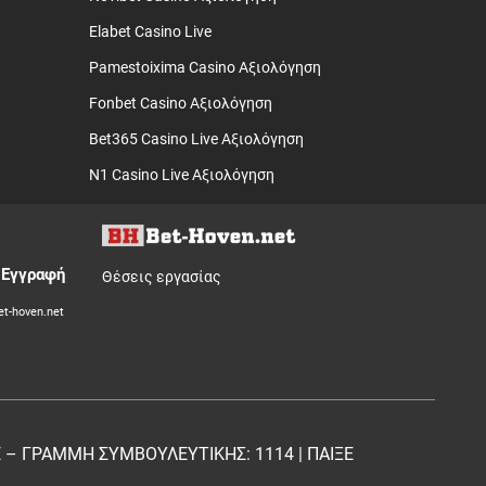
Elabet Casino Live
Pamestoixima Casino Αξιολόγηση
Fonbet Casino Αξιολόγηση
Bet365 Casino Live Αξιολόγηση
N1 Casino Live Αξιολόγηση
Εγγραφή
Θέσεις εργασίας
t-hoven.net
 – ΓΡΑΜΜΗ ΣΥΜΒΟΥΛΕΥΤΙΚΗΣ: 1114 |
ΠΑΙΞΕ