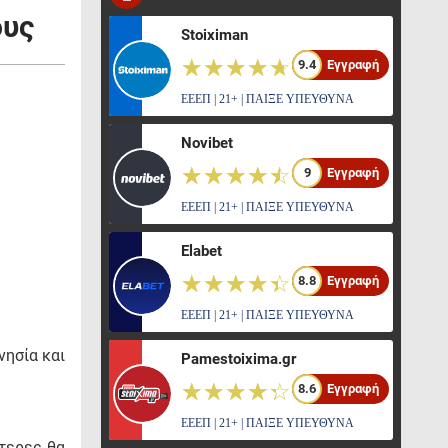
ους
Stoiximan
☆☆☆☆☆
★★★★★
9.4
Εγγραφή
ΕΕΕΠ | 21+ | ΠΑΙΞΕ ΥΠΕΥΘΥΝΑ
Novibet
☆☆☆☆☆
★★★★★
9
Εγγραφή
ΕΕΕΠ | 21+ | ΠΑΙΞΕ ΥΠΕΥΘΥΝΑ
Elabet
☆☆☆☆☆
★★★★★
8.8
Εγγραφή
ΕΕΕΠ | 21+ | ΠΑΙΞΕ ΥΠΕΥΘΥΝΑ
νησία και
Pamestoixima.gr
☆☆☆☆☆
★★★★★
8.6
Εγγραφή
ΕΕΕΠ | 21+ | ΠΑΙΞΕ ΥΠΕΥΘΥΝΑ
ότερες θα