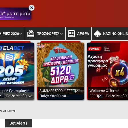
* με τη μία »
 ΠΑΙΞΕ ΥΠΕΥΘΥΝΑ
ΙΡΙΕΣ 2026
ΠΡΟΣΦΟΡΕΣ*
ΑΡΘΡΑ
ΚΑΖΙΝΟ ONLI
ορά* Γνωριμίας✅
SUMMER5000✅ ΕΕΕΠ|21+
Welcome Offer*✅
21+ Παίξε Υπεύθυνα
Παίξε Υπεύθυνα
ΕΕΕΠ|21+ Παίξε Υπεύθ
ΟΥΣ ΑΓΓΛΟΥΣ
Bet Alerts