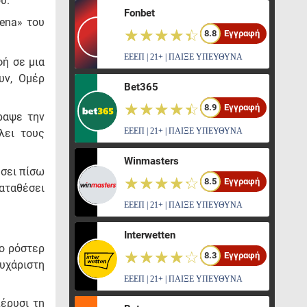
υ.
Fonbet
ena» του
☆☆☆☆☆
★★★★★
8.8
Εγγραφή
ΕΕΕΠ | 21+ | ΠΑΙΞΕ ΥΠΕΥΘΥΝΑ
ή σε μια
υν, Ομέρ
Bet365
☆☆☆☆☆
★★★★★
8.9
Εγγραφή
ραψε την
ΕΕΕΠ | 21+ | ΠΑΙΞΕ ΥΠΕΥΘΥΝΑ
λει τους
Winmasters
ήσει πίσω
☆☆☆☆☆
★★★★★
8.5
Εγγραφή
καταθέσει
ΕΕΕΠ | 21+ | ΠΑΙΞΕ ΥΠΕΥΘΥΝΑ
Interwetten
ο ρόστερ
☆☆☆☆☆
★★★★★
8.3
Εγγραφή
υχάριστη
ΕΕΕΠ | 21+ | ΠΑΙΞΕ ΥΠΕΥΘΥΝΑ
έρυσι τη