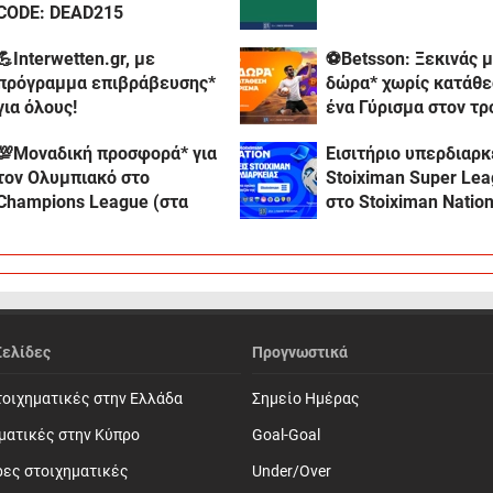
CODE: DEAD215
💪Interwetten.gr, με
⚽Betsson: Ξεκινάς μ
πρόγραμμα επιβράβευσης*
δώρα* χωρίς κατάθε
για όλους!
ένα Γύρισμα στον τρ
💯Μοναδική προσφορά* για
Εισιτήριο υπερδιαρκ
τoν Ολυμπιακό στο
Stoiximan Super Lea
Champions League (στα
στο Stoiximan Nation
προκριματικά)
Σελίδες
Προγνωστικά
τοιχηματικές στην Ελλάδα
Σημείο Ημέρας
ματικές στην Κύπρο
Goal-Goal
ρες στοιχηματικές
Under/Over