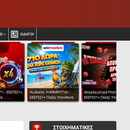
NE
ΟΔΗΓΟΙ
r*✅ ΕΕΕΠ|21+
Κωδικός SUMMER710✅
Αποκλειστικό Promo✅
να
ΕΕΕΠ|21+ Παίξε Υπεύθυνα
ΕΕΕΠ|21+ Παίξε Υπεύθυνα
ΣΤΟΙΧΗΜΑΤΙΚΕΣ