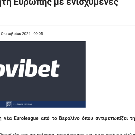
ητή Ευρώπης με ενισχυμένες
 Οκτωβρίου 2024 - 09:05
 νέα Euroleague από το Βερολίνο όπου αντιμετωπίζει τ