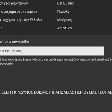
* Στοιχηματικών
Bet Builder
στοίχημα στο ίντερνετ
Παρολί
στοιχηματική στην Ελλάδα
Mπόμπες
ία
Ασιατικά
ή στο newsletter
αβάσει τους όρους & προυποθέσεις και αποδέχομαι να λαμβάνω ενημερωτικά email από be
προσφορές.
 ΕΕΕΠ | ΚΙΝΔΥΝΟΣ ΕΘΙΣΜΟΥ & ΑΠΩΛΕΙΑΣ ΠΕΡΙΟΥΣΙΑΣ |
ΕΟΠΑΕ