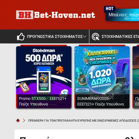
Μπαίνεις, παίρ
ΕΕΕΠ | 21+ |
ΠΡΟΓΝΩΣΤΙΚΑ ΣΤΟΙΧΗΜΑΤΟΣ
ΣΤΟΙΧΗΜΑΤΙΚΕΣ ΕΤΑ
Promo STX500✅ ΕΕΕΠ|21+
SUMMERAKI2026✅
Π
Παίξε Υπεύθυνα
ΕΕΕΠ|21+ Παίξε Υπεύθυνα
Ε
ΠΡΕΜΙΕΡΑ ΓΙΑ ΤΟΝ ΠΡΩΤΑΘΛΗΤΗ ΕΥΡΩΠΗΣ ΜΕ ΕΝΙΣΧΥΜΕΝΕΣ ΑΠΟΔΟΣΕΙΣ (