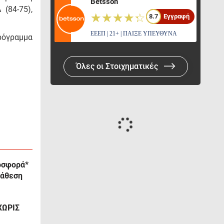
Betsson
(84-75),
☆☆☆☆☆
★★★★★
8.7
Εγγραφή
ΕΕΕΠ | 21+ | ΠΑΙΞΕ ΥΠΕΥΘΥΝΑ
ρόγραμμα
Όλες οι Στοιχηματικές
οσφορά*
τάθεση
ΧΩΡΙΣ