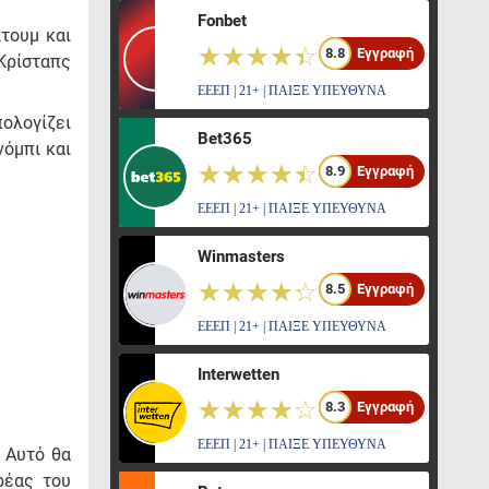
Fonbet
τουμ και
☆☆☆☆☆
★★★★★
8.8
Εγγραφή
 Κρίσταπς
ΕΕΕΠ | 21+ | ΠΑΙΞΕ ΥΠΕΥΘΥΝΑ
πολογίζει
Bet365
νόμπι και
☆☆☆☆☆
★★★★★
8.9
Εγγραφή
ΕΕΕΠ | 21+ | ΠΑΙΞΕ ΥΠΕΥΘΥΝΑ
Winmasters
☆☆☆☆☆
★★★★★
8.5
Εγγραφή
ΕΕΕΠ | 21+ | ΠΑΙΞΕ ΥΠΕΥΘΥΝΑ
Interwetten
☆☆☆☆☆
★★★★★
8.3
Εγγραφή
ΕΕΕΠ | 21+ | ΠΑΙΞΕ ΥΠΕΥΘΥΝΑ
. Αυτό θα
ρέας του