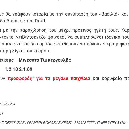
 θα γράψουν ιστορία με την συνύπαρξη του «Βασιλιά» και 
ιαδικασίας του Draft.
α με την παραχώρηση του μέχρι πρότινος ηγέτη τους, Καρ
τόντε ΝτιΒιντσέντζο φαίνεται να συμπληρώνει ιδανικά του
α πως και οι δύο ομάδες επιθυμούν να κάνουν step up φέτ
τερη λίγκα του κόσμου.
έικερς – Μινεσότα Τίμπεργουλβς
1:2.10 2:1.89
ρουν
προσφορές* για τα μεγάλα παιχνίδια
και κορυφαίο π
NFO/OROI
ΜΗ
Σ ΠΕΡΙΟΥΣΙΑΣ | ΓΡΑΜΜΗ ΒΟΗΘΕΙΑΣ ΚΕΘΕΑ: 2109237777 | ΠΑΙΞΕ ΥΠΕΥΘΥΝΑ.