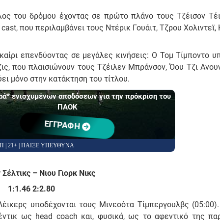
λος του δρόμου έχοντας σε πρώτο πλάνο τους Τζέισον Τέι
 cast, που περιλαμβάνει τους Ντέρικ Γουάιτ, Τζρου Χολιντεϊ,
λοκαίρι επενδύοντας σε μεγάλες κινήσεις: Ο Τομ Τίμποντο υ
ις, που πλαισιώνουν τους Τζέιλεν Μπράνσον, Όου Τζι Ανου
ει μόνο στην κατάκτηση του τίτλου.
ά* ενισχυμένων αποδόσεων για την πρόκριση του
ΠΑΟΚ
ΕΓΓΡΑΦΗ
Π | 21+ | ΠΑΙΞΕ ΥΠΕΥΘΥΝΑ
Σέλτικς – Νιου Γιορκ Νικς
1:1.46 2:2.80
 Λέικερς υποδέχονται τους Μινεσότα Τίμπεργουλβς (05:00)
Ρέντικ ως head coach και, φυσικά, ως το αφεντικό της πα