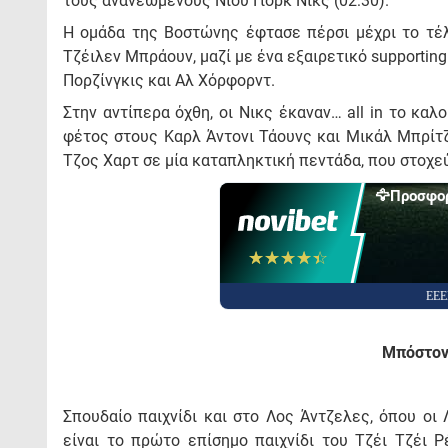
τους ανανεωμένους Νιου Γιορκ Νικς (02:30).
Η ομάδα της Βοστώνης έφτασε πέρσι μέχρι το τέ
Τζέιλεν Μπράουν, μαζί με ένα εξαιρετικό supporting
Πορζίνγκις και Αλ Χόρφορντ.
Στην αντίπερα όχθη, οι Νικς έκαναν… all in το κα
φέτος στους Καρλ Άντονι Τάουνς και Μικάλ Μπρίτζ
Τζος Χαρτ σε μία καταπληκτική πεντάδα, που στοχεύ
🦅Προσφορ
☆☆☆☆☆
★★★★★
ΕΕΕ
Μπόστον 
Σπουδαίο παιχνίδι και στο Λος Άντζελες, όπου οι
είναι το πρώτο επίσημο παιχνίδι του Τζέι Τζέι 