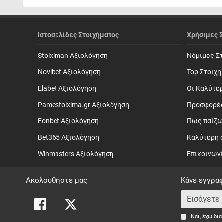
Ιστοσελίδες Στοιχήματος
Χρήσιμες 
Stoiximan Αξιολόγηση
Νόμιμες Σ
Novibet Αξιολόγηση
Top Στοιχη
Elabet Αξιολόγηση
Οι Καλύτε
Pamestoixima.gr Αξιολόγηση
Προσφορές
Fonbet Αξιολόγηση
Πως παίζω 
Bet365 Αξιολόγηση
Καλύτερη 
Winmasters Αξιολόγηση
Επικοινων
Ακολουθήστε μας
Κάνε εγγραφ
Ναι, έχω δι