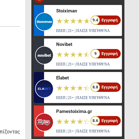
Stoiximan
☆☆☆☆☆
★★★★★
9.4
Εγγραφή
ΕΕΕΠ | 21+ | ΠΑΙΞΕ ΥΠΕΥΘΥΝΑ
Novibet
☆☆☆☆☆
★★★★★
9
Εγγραφή
ΕΕΕΠ | 21+ | ΠΑΙΞΕ ΥΠΕΥΘΥΝΑ
Elabet
☆☆☆☆☆
★★★★★
8.8
Εγγραφή
ΕΕΕΠ | 21+ | ΠΑΙΞΕ ΥΠΕΥΘΥΝΑ
Pamestoixima.gr
☆☆☆☆☆
★★★★★
8.6
Εγγραφή
πίζοντας
ΕΕΕΠ | 21+ | ΠΑΙΞΕ ΥΠΕΥΘΥΝΑ