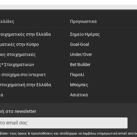
Σελίδες
Προγνωστικά
τοιχηματικές στην Ελλάδα
Σημείο Ημέρας
ματικές στην Κύπρο
Goal-Goal
ρες στοιχηματικές
Under/Over
* Στοιχηματικών
Bet Builder
στοίχημα στο ίντερνετ
Παρολί
στοιχηματική στην Ελλάδα
Mπόμπες
ία
Ασιατικά
ή στο newsletter
αβάσει τους όρους & προυποθέσεις και αποδέχομαι να λαμβάνω ενημερωτικά email από be