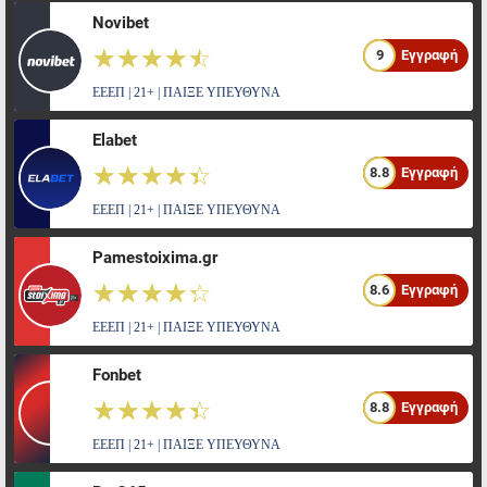
Novibet
☆☆☆☆☆
★★★★★
9
Εγγραφή
ΕΕΕΠ | 21+ | ΠΑΙΞΕ ΥΠΕΥΘΥΝΑ
Elabet
☆☆☆☆☆
★★★★★
8.8
Εγγραφή
ΕΕΕΠ | 21+ | ΠΑΙΞΕ ΥΠΕΥΘΥΝΑ
Pamestoixima.gr
☆☆☆☆☆
★★★★★
8.6
Εγγραφή
ΕΕΕΠ | 21+ | ΠΑΙΞΕ ΥΠΕΥΘΥΝΑ
Fonbet
☆☆☆☆☆
★★★★★
8.8
Εγγραφή
ΕΕΕΠ | 21+ | ΠΑΙΞΕ ΥΠΕΥΘΥΝΑ