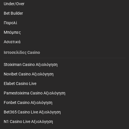
Under/Over
Bet Builder
Παρολί
Mπόμπες
Ασιατικά
Ιστοσελίδες Casino
Stoiximan Casino Αξιολόγηση
Novibet Casino Αξιολόγηση
Elabet Casino Live
Pamestoixima Casino Αξιολόγηση
Fonbet Casino Αξιολόγηση
Bet365 Casino Live Αξιολόγηση
N1 Casino Live Αξιολόγηση