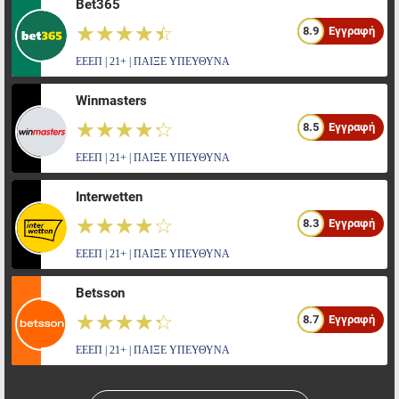
Bet365
☆☆☆☆☆
★★★★★
8.9
Εγγραφή
ΕΕΕΠ | 21+ | ΠΑΙΞΕ ΥΠΕΥΘΥΝΑ
Winmasters
☆☆☆☆☆
★★★★★
8.5
Εγγραφή
ΕΕΕΠ | 21+ | ΠΑΙΞΕ ΥΠΕΥΘΥΝΑ
Interwetten
☆☆☆☆☆
★★★★★
8.3
Εγγραφή
ΕΕΕΠ | 21+ | ΠΑΙΞΕ ΥΠΕΥΘΥΝΑ
Betsson
☆☆☆☆☆
★★★★★
8.7
Εγγραφή
ΕΕΕΠ | 21+ | ΠΑΙΞΕ ΥΠΕΥΘΥΝΑ