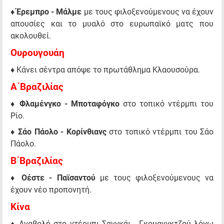
♦
Έρεμπρο - Μάλμε
με τους φιλοξενούμενους να έχουν
απουσίες και το μυαλό στο ευρωπαϊκό ματς που
ακολουθεί.
Ουρουγουάη
♦ Κάνει σέντρα απόψε το πρωτάθλημα Κλαουσούρα.
A΄Βραζιλίας
♦
Φλαμένγκο - Μποταφόγκο
στο τοπικό ντέρμπι του
Ρίο.
♦
Σάο Πάολο - Κορίνθιανς
στο τοπικό ντέρμπι του Σάο
Πάολο.
Β΄Βραζιλίας
♦
Οέστε - Παϊσαντού
με τους φιλοξενούμενους να
έχουν νέο προπονητή.
Κίνα
♦ Αναβολή στο ντέρμπι Σανγκάι - Γκουανγκτζού λόγω