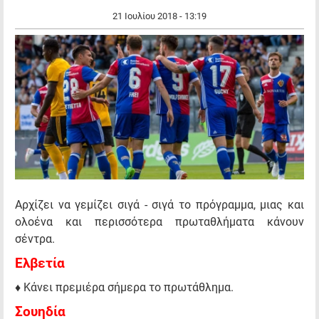
21 Ιουλίου 2018 - 13:19
Αρχίζει να γεμίζει σιγά - σιγά το πρόγραμμα, μιας και
ολοένα και περισσότερα πρωταθλήματα κάνουν
σέντρα.
Ελβετία
♦ Κάνει πρεμιέρα σήμερα το πρωτάθλημα.
Σουηδία