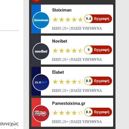
Stoiximan
☆☆☆☆☆
★★★★★
9.4
Εγγραφή
ΕΕΕΠ | 21+ | ΠΑΙΞΕ ΥΠΕΥΘΥΝΑ
Novibet
☆☆☆☆☆
★★★★★
9
Εγγραφή
ΕΕΕΠ | 21+ | ΠΑΙΞΕ ΥΠΕΥΘΥΝΑ
Elabet
☆☆☆☆☆
★★★★★
8.8
Εγγραφή
ΕΕΕΠ | 21+ | ΠΑΙΞΕ ΥΠΕΥΘΥΝΑ
Pamestoixima.gr
☆☆☆☆☆
★★★★★
8.6
Εγγραφή
ΕΕΕΠ | 21+ | ΠΑΙΞΕ ΥΠΕΥΘΥΝΑ
 συνεχώς