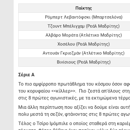
Παίκτης
Ρόμπερτ Λεβαντόφσκι (Μπαρτσελόνα)
Τζουντ Μπέλιγχαμ (Ρεάλ Μαδρίτης)
Αλβάρο Μοράτα (Ατλέτικο Μαδρίτης)
Χοσέλου (Ρεάλ Μαδρίτης)
Αντουάν Γκριεζμάν (Ατλέτικο Μαδρίτης)
Βινίσιους (Ρεάλ Μαδρίτης)
Σέριε Α
Το πιο αμφίρροπο πρωτάθλημα του κόσμου όσον αφορ
του κορυφαίου <<κίλλερ>>. Πιο ζεστά απ'όλους στη
στις 8 πρώτες αγωνιστικές, με τα εκτιμώμενα τέρμα
Μια άλλη περίπτωση που αξίζει να δούμε είναι αυτή
πολυ μεστά τη σεζόν, φτάνοντας στις 8 πρώτες αγων
Τέλος ο Τσίρο Ιμόμπιλε ο οποίος σταθερά στη καρι