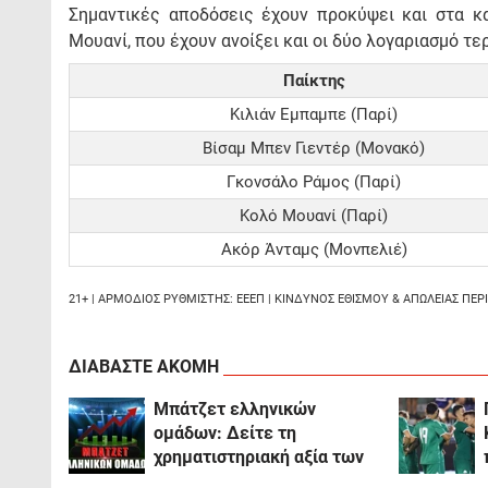
Σημαντικές αποδόσεις έχουν προκύψει και στα κ
Μουανί, που έχουν ανοίξει και οι δύο λογαριασμό τε
Παίκτης
Κιλιάν Εμπαμπε (Παρί)
Βίσαμ Μπεν Γιεντέρ (Μονακό)
Γκονσάλο Ράμος (Παρί)
Κολό Μουανί (Παρί)
Ακόρ Άνταμς (Μονπελιέ)
21+ | ΑΡΜΟΔΙΟΣ ΡΥΘΜΙΣΤΗΣ: ΕΕΕΠ | ΚΙΝΔΥΝΟΣ ΕΘΙΣΜΟΥ & ΑΠΩΛΕΙΑΣ ΠΕΡΙ
ΔΙΑΒΑΣΤΕ ΑΚΟΜΗ
Μπάτζετ ελληνικών
ομάδων: Δείτε τη
χρηματιστηριακή αξία των
ρόστερ των ελληνικών