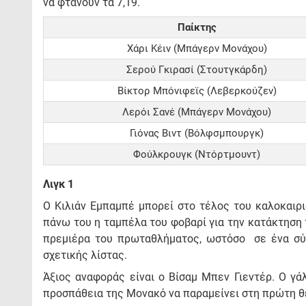
να φτάνουν τα 7,19.
Παίκτης
Χάρι Κέιν (Μπάγερν Μονάχου)
Σερού Γκιρασί (Στουτγκάρδη)
Βίκτορ Μπόνιφεϊς (Λεβερκούζεν)
Λερόι Σανέ (Μπάγερν Μονάχου)
Γιόνας Βιντ (Βόλφσμπουργκ)
Φούλκρουγκ (Ντόρτμουντ)
Λιγκ 1
Ο Κιλιάν Εμπαμπέ μπορεί στο τέλος του καλοκαιρ
πάνω του η ταμπέλα του φοβαρί για την κατάκτηση 
πρεμιέρα του πρωταθλήματος, ωστόσο σε ένα σύν
σχετικής λίστας.
Άξιος αναφοράς είναι ο Βίσαμ Μπεν Γιεντέρ. Ο γά
προσπάθεια της Μονακό να παραμείνει στη πρώτη θ