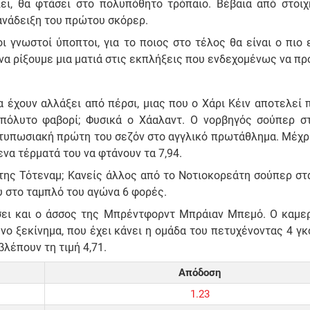
λει, θα φτάσει στο πολυπόθητο τρόπαιο. Βέβαια από στοιχ
ανάδειξη του πρώτου σκόρερ.
 γνωστοί ύποπτοι, για το ποιος στο τέλος θα είναι ο πιο
 να ρίξουμε μια ματιά στις εκπλήξεις που ενδεχομένως να π
έχουν αλλάξει από πέρσι, μιας που ο Χάρι Κέιν αποτελεί 
πόλυτο φαβορί; Φυσικά ο Χάαλαντ. Ο νορβηγός σούπερ στ
ντυπωσιακή πρώτη του σεζόν στο αγγλικό πρωτάθλημα. Μέχρ
ενα τέρματά του να φτάνουν τα 7,94.
της Τότεναμ; Κανείς άλλος από το Νοτιοκορεάτη σούπερ στ
υ στο ταμπλό του αγώνα 6 φορές.
ίσει και ο άσσος της Μπρέντφορντ Μπράιαν Μπεμό. Ο καμε
νο ξεκίνημα, που έχει κάνει η ομάδα του πετυχένοντας 4 γκ
βλέπουν τη τιμή 4,71.
Απόδοση
1.23