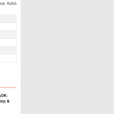
και Κολό
ΑΟΚ:
σης &