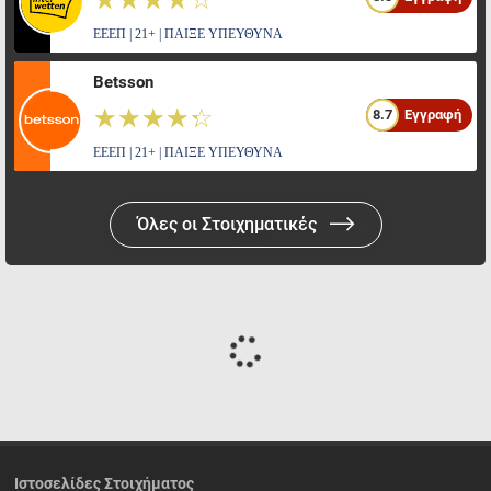
☆☆☆☆☆
★★★★★
ΕΕΕΠ | 21+ | ΠΑΙΞΕ ΥΠΕΥΘΥΝΑ
Betsson
☆☆☆☆☆
★★★★★
8.7
Εγγραφή
ΕΕΕΠ | 21+ | ΠΑΙΞΕ ΥΠΕΥΘΥΝΑ
Όλες οι Στοιχηματικές
Ιστοσελίδες Στοιχήματος