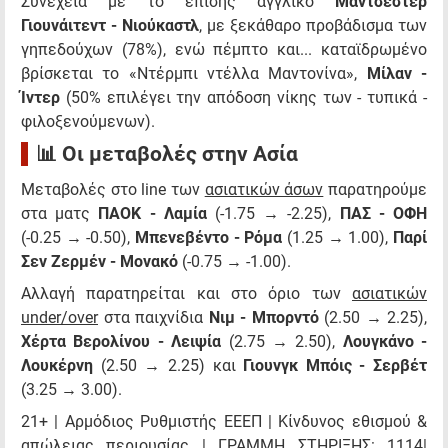
Συνέχεια με το επίσης αγγλικό
Μάντσεστερ
Γιουνάιτεντ - Νιούκαστλ
, με ξεκάθαρο προβάδισμα των
γηπεδούχων (78%), ενώ πέμπτο και... καταϊδρωμένο
βρίσκεται το «Ντέρμπι ντέλλα Μαντονίνα»,
Μίλαν -
Ίντερ
(50% επιλέγει την απόδοση νίκης των - τυπικά -
φιλοξενούμενων).
📊 Οι μεταβολές στην Ασία
Μεταβολές στο line των
ασιατικών άσων
παρατηρούμε
στα ματς
ΠΑΟΚ - Λαμία
(-1.75 → -2.25),
ΠΑΣ - ΟΦΗ
(-0.25 → -0.50),
Μπενεβέντο - Ρόμα
(1.25 → 1.00),
Παρί
Σεν Ζερμέν - Μονακό
(-0.75 → -1.00).
Αλλαγή παρατηρείται και στο όριο των
ασιατικών
under/over
στα παιχνίδια
Νιμ - Μπορντό
(2.50 → 2.25),
Χέρτα Βερολίνου - Λειψία
(2.75 → 2.50),
Λουγκάνο -
Λουκέρνη
(2.50 → 2.25) και
Γιουνγκ Μπόις - Σερβέτ
(3.25 → 3.00).
21+ | Αρμόδιος Ρυθμιστής ΕΕΕΠ | Κίνδυνος εθισμού &
απώλειας περιουσίας | ΓΡΑΜΜΗ ΣΤΗΡΙΞΗΣ: 1114|