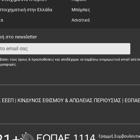
στοιχηματική στην Ελλάδα
Mπόμπες
ία
Ασιατικά
ή στο newsletter
αβάσει τους όρους & προυποθέσεις και αποδέχομαι να λαμβάνω ενημερωτικά email από be
προσφορές.
 ΕΕΕΠ | ΚΙΝΔΥΝΟΣ ΕΘΙΣΜΟΥ & ΑΠΩΛΕΙΑΣ ΠΕΡΙΟΥΣΙΑΣ |
ΕΟΠΑΕ
21+