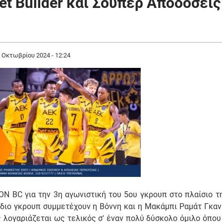
t Builder και Σούπερ Αποδόσεις
 Οκτωβρίου 2024 - 12:24
ON BC για την 3η αγωνιστική του 5ου γκρουπ στο πλαίσιο 
ίδιο γκρουπ συμμετέχουν η Βόννη και η Μακάμπι Ραμάτ Γκαν
ς λογαριάζεται ως τελικός σ' έναν πολύ δύσκολο όμιλο όπο