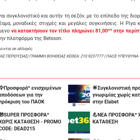
αι συγκλονιστικό και αυτήν τη σεζόν, με το επίπεδο της δι
αμα, μοναδικές στιγμές και μεγάλες συγκινήσεις. Η Ρίγα 
όμενο
να κατακτήσουν τον τίτλο πληρώνει 81,00** στην περί
στην πλατφόρμα της Betsson.
εινται σε αλλαγές.
ΑΣ ΠΕΡΙΟΥΣΙΑΣ| ΓΡΑΜΜΗ ΒΟΗΘΕΙΑΣ ΚΕΘΕΑ: 210 9237777 | ΠΑΙΞΕ ΥΠΕΥΘΥΝΑ
🦅Προσφορά* ενισχυμένων
🌟Συγκλονιστική πρ
αποδόσεων για την
γνωριμίας χωρίς κα
πρόκριση του ΠΑΟΚ
στην Elabet
🎁SUPER ΠΡΟΣΦΟΡΑ*
💪ΝΕΑ ΠΡΟΣΦΟΡΑ* 
ΧΩΡΙΣ ΚΑΤΑΘΕΣΗ - PROMO
ΚΑΤΑΘΕΣΗ
CODE: DEAD215