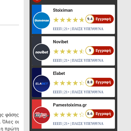
Stoiximan
☆☆☆☆☆
★★★★★
9.4
Εγγραφή
ΕΕΕΠ | 21+ | ΠΑΙΞΕ ΥΠΕΥΘΥΝΑ
Novibet
☆☆☆☆☆
★★★★★
9
Εγγραφή
ΕΕΕΠ | 21+ | ΠΑΙΞΕ ΥΠΕΥΘΥΝΑ
Elabet
☆☆☆☆☆
★★★★★
8.8
Εγγραφή
ΕΕΕΠ | 21+ | ΠΑΙΞΕ ΥΠΕΥΘΥΝΑ
Pamestoixima.gr
☆☆☆☆☆
★★★★★
8.6
Εγγραφή
της φάσης
. Όλες οι
ΕΕΕΠ | 21+ | ΠΑΙΞΕ ΥΠΕΥΘΥΝΑ
υ η πρώτη