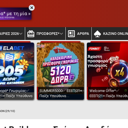
* με τη μία »
 ΠΑΙΞΕ ΥΠΕΥΘΥΝΑ
ΙΡΙΕΣ 2026
ΠΡΟΣΦΟΡΕΣ*
ΑΡΘΡΑ
ΚΑΖΙΝΟ ONLI
ορά* Γνωριμίας✅
SUMMER5000✅ ΕΕΕΠ|21+
Welcome Offer*✅
21+ Παίξε Υπεύθυνα
Παίξε Υπεύθυνα
ΕΕΕΠ|21+ Παίξε Υπεύθ
ON (29/10)