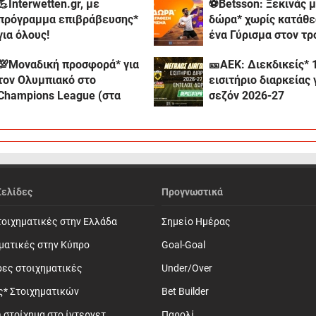
💪Interwetten.gr, με
⚽Betsson: Ξεκινάς μ
πρόγραμμα επιβράβευσης*
δώρα* χωρίς κατάθε
για όλους!
ένα Γύρισμα στον τρ
💯Μοναδική προσφορά* για
🎫ΑΕΚ: Διεκδικείς* 
τoν Ολυμπιακό στο
εισιτήριο διαρκείας 
Champions League (στα
σεζόν 2026-27
προκριματικά)
(διαγωνισμός*)
Σελίδες
Προγνωστικά
τοιχηματικές στην Ελλάδα
Σημείο Ημέρας
ματικές στην Κύπρο
Goal-Goal
ρες στοιχηματικές
Under/Over
* Στοιχηματικών
Bet Builder
στοίχημα στο ίντερνετ
Παρολί