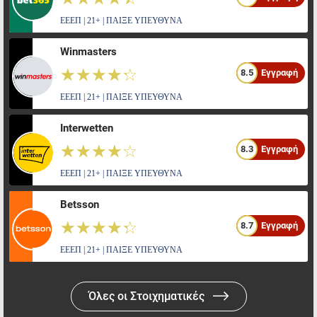
ΕΕΕΠ | 21+ | ΠΑΙΞΕ ΥΠΕΥΘΥΝΑ
Winmasters
☆☆☆☆☆
★★★★★
8.5
Εγγραφή
ΕΕΕΠ | 21+ | ΠΑΙΞΕ ΥΠΕΥΘΥΝΑ
Interwetten
☆☆☆☆☆
★★★★★
8.3
Εγγραφή
ΕΕΕΠ | 21+ | ΠΑΙΞΕ ΥΠΕΥΘΥΝΑ
Betsson
☆☆☆☆☆
★★★★★
8.7
Εγγραφή
ΕΕΕΠ | 21+ | ΠΑΙΞΕ ΥΠΕΥΘΥΝΑ
Όλες οι Στοιχηματικές