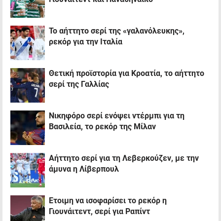
Το αήττητο σερί της «γαλανόλευκης»,
ρεκόρ για την Ιταλία
Θετική προϊστορία για Κροατία, το αήττητο
σερί της Γαλλίας
Νικηφόρο σερί ενόψει ντέρμπι για τη
Βασιλεία, το ρεκόρ της Μίλαν
Αήττητο σερί για τη Λεβερκούζεν, με την
άμυνα η Λίβερπουλ
Έτοιμη να ισοφαρίσει το ρεκόρ η
Γιουνάιτεντ, σερί για Ραπίντ