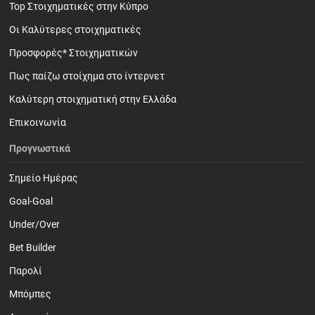
Top Στοιχηματικές στην Κύπρο
Οι Καλύτερες στοιχηματικές
Προσφορές* Στοιχηματικών
Πως παίζω στοίχημα στο ίντερνετ
Καλύτερη στοιχηματική στην Ελλάδα
Επικοινωνία
Προγνωστικά
Σημείο Ημέρας
Goal-Goal
Under/Over
Bet Builder
Παρολί
Mπόμπες