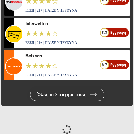
☆☆☆☆☆
★★★★★
8.5
Εγγραφή
ΕΕΕΠ | 21+ | ΠΑΙΞΕ ΥΠΕΥΘΥΝΑ
Interwetten
☆☆☆☆☆
★★★★★
8.3
Εγγραφή
ΕΕΕΠ | 21+ | ΠΑΙΞΕ ΥΠΕΥΘΥΝΑ
Betsson
☆☆☆☆☆
★★★★★
8.7
Εγγραφή
ΕΕΕΠ | 21+ | ΠΑΙΞΕ ΥΠΕΥΘΥΝΑ
Όλες οι Στοιχηματικές