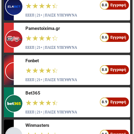
☆☆☆☆☆
★★★★★
8.8
Εγγραφή
ΕΕΕΠ | 21+ | ΠΑΙΞΕ ΥΠΕΥΘΥΝΑ
Pamestoixima.gr
☆☆☆☆☆
★★★★★
8.6
Εγγραφή
ΕΕΕΠ | 21+ | ΠΑΙΞΕ ΥΠΕΥΘΥΝΑ
Fonbet
☆☆☆☆☆
★★★★★
8.8
Εγγραφή
ΕΕΕΠ | 21+ | ΠΑΙΞΕ ΥΠΕΥΘΥΝΑ
Bet365
☆☆☆☆☆
★★★★★
8.9
Εγγραφή
ΕΕΕΠ | 21+ | ΠΑΙΞΕ ΥΠΕΥΘΥΝΑ
Winmasters