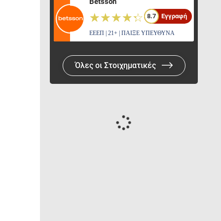
Betsson
☆☆☆☆☆
★★★★★
8.7
Εγγραφή
ΕΕΕΠ | 21+ | ΠΑΙΞΕ ΥΠΕΥΘΥΝΑ
Όλες οι Στοιχηματικές