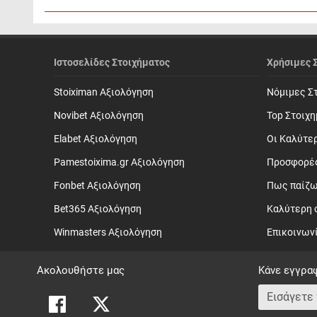
Ιστοσελίδες Στοιχήματος
Χρήσιμες 
Stoiximan Αξιολόγηση
Νόμιμες Σ
Novibet Αξιολόγηση
Top Στοιχη
Elabet Αξιολόγηση
Οι Καλύτε
Pamestoixima.gr Αξιολόγηση
Προσφορές
Fonbet Αξιολόγηση
Πως παίζω 
Bet365 Αξιολόγηση
Καλύτερη 
Winmasters Αξιολόγηση
Επικοινων
Ακολουθήστε μας
Κάνε εγγραφ