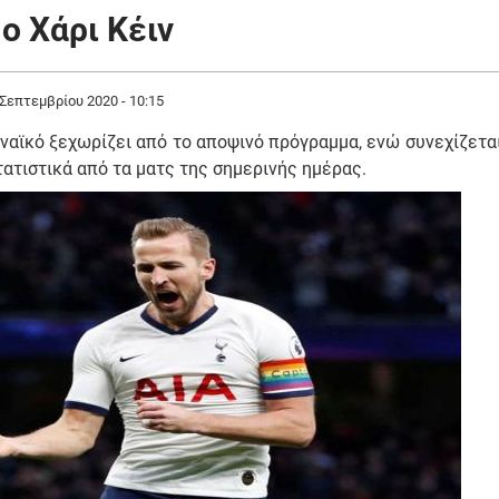
ο Χάρι Κέιν
Σεπτεμβρίου 2020 - 10:15
αϊκό ξεχωρίζει από το αποψινό πρόγραμμα, ενώ συνεχίζετα
στατιστικά από τα ματς της σημερινής ημέρας.