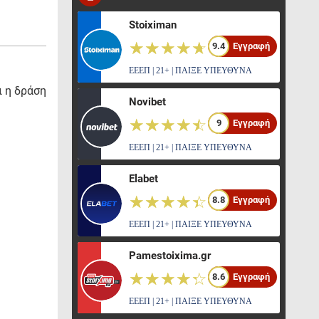
Stoiximan
☆☆☆☆☆
★★★★★
9.4
Εγγραφή
ΕΕΕΠ | 21+ | ΠΑΙΞΕ ΥΠΕΥΘΥΝΑ
ι η δράση
Novibet
☆☆☆☆☆
★★★★★
9
Εγγραφή
ΕΕΕΠ | 21+ | ΠΑΙΞΕ ΥΠΕΥΘΥΝΑ
Elabet
☆☆☆☆☆
★★★★★
8.8
Εγγραφή
ΕΕΕΠ | 21+ | ΠΑΙΞΕ ΥΠΕΥΘΥΝΑ
Pamestoixima.gr
☆☆☆☆☆
★★★★★
8.6
Εγγραφή
ΕΕΕΠ | 21+ | ΠΑΙΞΕ ΥΠΕΥΘΥΝΑ