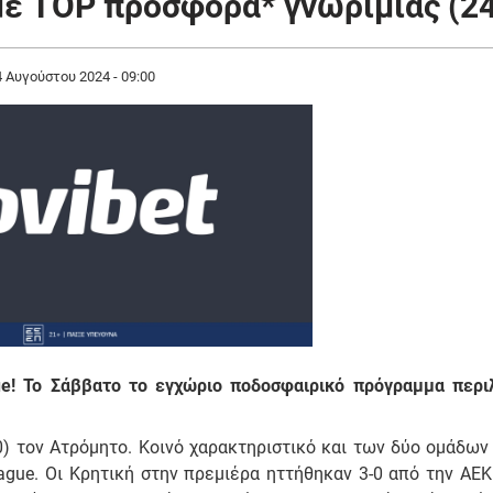
με TOP προσφορά* γνωριμίας (24
 Αυγούστου 2024 - 09:00
ue! Το Σάββατο το εγχώριο ποδοσφαιρικό πρόγραμμα περι
) τον Ατρόμητο. Κοινό χαρακτηριστικό και των δύο ομάδων 
ague. Οι Κρητική στην πρεμιέρα ηττήθηκαν 3-0 από την ΑΕ