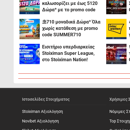
καλωσορίζει με έως 5120
Δώρα* με το promo code
SUMMER5000!
⛱️710 μοναδικά Δώρα* Όλα
χωρίς κατάθεση με promo
code SUMMER710
Εισιτήριο υπερδιαρκείας
Stoiximan Super League,
στο Stoiximan Nation!
Ιστοσελίδες Στοιχήματος
Χρήσιμες 
Stoiximan Αξιολόγηση
Νόμιμες Σ
Novibet Αξιολόγηση
Top Στοιχη