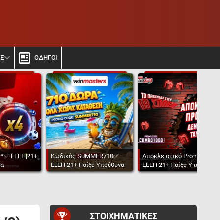
NE
ΟΔΗΓΟΙ
r*✅ ΕΕΕΠ|21+
Κωδικός SUMMER710✅
Αποκλειστικό Promo✅
να
ΕΕΕΠ|21+ Παίξε Υπεύθυνα
ΕΕΕΠ|21+ Παίξε Υπεύθυνα
ΣΤΟΙΧΗΜΑΤΙΚΕΣ