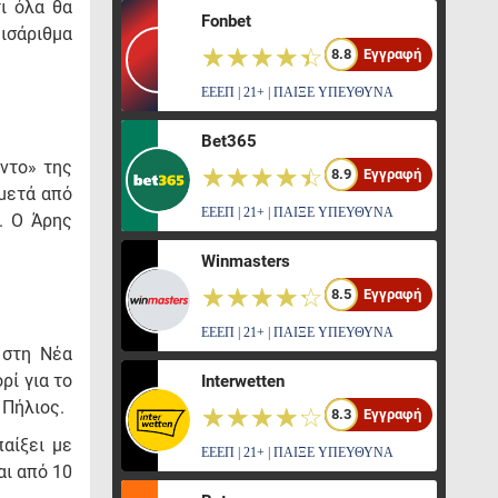
ι όλα θα
Fonbet
 ισάριθμα
☆☆☆☆☆
★★★★★
8.8
Εγγραφή
ΕΕΕΠ | 21+ | ΠΑΙΞΕ ΥΠΕΥΘΥΝΑ
Bet365
ντο» της
☆☆☆☆☆
★★★★★
8.9
Εγγραφή
 μετά από
ΕΕΕΠ | 21+ | ΠΑΙΞΕ ΥΠΕΥΘΥΝΑ
ο. Ο Άρης
Winmasters
☆☆☆☆☆
★★★★★
8.5
Εγγραφή
ΕΕΕΠ | 21+ | ΠΑΙΞΕ ΥΠΕΥΘΥΝΑ
 στη Νέα
ρί για το
Interwetten
 Πήλιος.
☆☆☆☆☆
★★★★★
8.3
Εγγραφή
αίξει με
ΕΕΕΠ | 21+ | ΠΑΙΞΕ ΥΠΕΥΘΥΝΑ
αι από 10