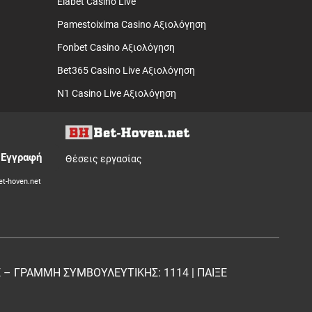
Elabet Casino Live
Pamestoixima Casino Αξιολόγηση
Fonbet Casino Αξιολόγηση
Bet365 Casino Live Αξιολόγηση
N1 Casino Live Αξιολόγηση
Εγγραφή
Θέσεις εργασίας
t-hoven.net
 – ΓΡΑΜΜΗ ΣΥΜΒΟΥΛΕΥΤΙΚΗΣ: 1114 |
ΠΑΙΞΕ