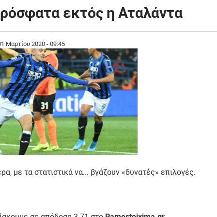
πρόσφατα εκτός η Αταλάντα
01 Μαρτίου 2020 - 09:45
α, με τα στατιστικά να... βγάζουν «δυνατές» επιλογές.
βρίσκουμε σε απόδοση 3.71 στο
Pamestoixima.gr