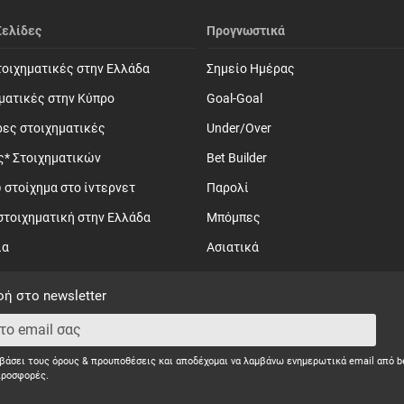
Σελίδες
Προγνωστικά
τοιχηματικές στην Ελλάδα
Σημείο Ημέρας
ματικές στην Κύπρο
Goal-Goal
ρες στοιχηματικές
Under/Over
* Στοιχηματικών
Bet Builder
στοίχημα στο ίντερνετ
Παρολί
στοιχηματική στην Ελλάδα
Mπόμπες
ία
Ασιατικά
ή στο newsletter
αβάσει τους όρους & προυποθέσεις και αποδέχομαι να λαμβάνω ενημερωτικά email από be
προσφορές.