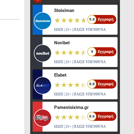
Stoiximan
☆☆☆☆☆
★★★★★
9.4
Εγγραφή
ΕΕΕΠ | 21+ | ΠΑΙΞΕ ΥΠΕΥΘΥΝΑ
Novibet
☆☆☆☆☆
★★★★★
9
Εγγραφή
ΕΕΕΠ | 21+ | ΠΑΙΞΕ ΥΠΕΥΘΥΝΑ
Elabet
☆☆☆☆☆
★★★★★
8.8
Εγγραφή
ΕΕΕΠ | 21+ | ΠΑΙΞΕ ΥΠΕΥΘΥΝΑ
Pamestoixima.gr
☆☆☆☆☆
★★★★★
8.6
Εγγραφή
ΕΕΕΠ | 21+ | ΠΑΙΞΕ ΥΠΕΥΘΥΝΑ