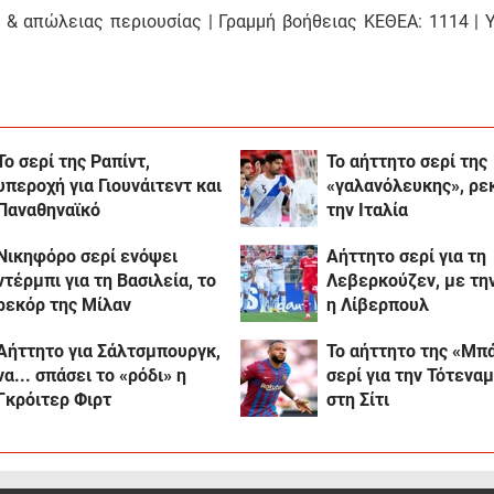
ύ & απώλειας περιουσίας | Γραμμή βοήθειας ΚΕΘΕΑ: 1114 |
Το σερί της Ραπίντ,
Το αήττητο σερί της
υπεροχή για Γιουνάιτεντ και
«γαλανόλευκης», ρεκ
Παναθηναϊκό
την Ιταλία
Νικηφόρο σερί ενόψει
Αήττητο σερί για τη
ντέρμπι για τη Βασιλεία, το
Λεβερκούζεν, με τη
ρεκόρ της Μίλαν
η Λίβερπουλ
Αήττητο για Σάλτσμπουργκ,
Το αήττητο της «Μπ
να... σπάσει το «ρόδι» η
σερί για την Τότενα
Γκρόιτερ Φιρτ
στη Σίτι