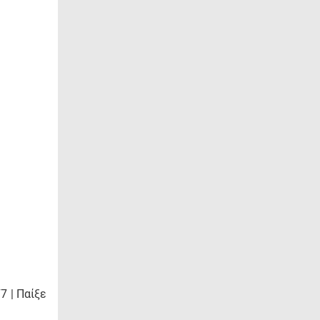
7 | Παίξε