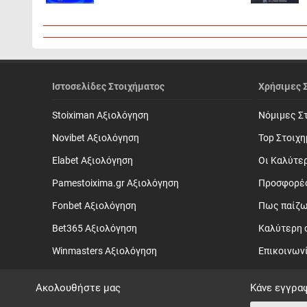
Ιστοσελίδες Στοιχήματος
Χρήσιμες 
Stoiximan Αξιολόγηση
Νόμιμες Σ
Novibet Αξιολόγηση
Top Στοιχη
Elabet Αξιολόγηση
Οι Καλύτε
Pamestoixima.gr Αξιολόγηση
Προσφορές
Fonbet Αξιολόγηση
Πως παίζω 
Bet365 Αξιολόγηση
Καλύτερη 
Winmasters Αξιολόγηση
Επικοινων
Ακολουθήστε μας
Κάνε εγγραφ