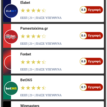
Elabet
☆☆☆☆☆
★★★★★
8.8
Εγγραφή
ΕΕΕΠ | 21+ | ΠΑΙΞΕ ΥΠΕΥΘΥΝΑ
Pamestoixima.gr
☆☆☆☆☆
★★★★★
8.6
Εγγραφή
ΕΕΕΠ | 21+ | ΠΑΙΞΕ ΥΠΕΥΘΥΝΑ
Fonbet
☆☆☆☆☆
★★★★★
8.8
Εγγραφή
ΕΕΕΠ | 21+ | ΠΑΙΞΕ ΥΠΕΥΘΥΝΑ
Bet365
☆☆☆☆☆
★★★★★
8.9
Εγγραφή
ΕΕΕΠ | 21+ | ΠΑΙΞΕ ΥΠΕΥΘΥΝΑ
Winmasters