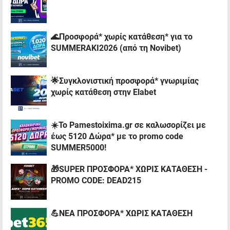
🌊Προσφορά* χωρίς κατάθεση* για το
SUMMERAKI2026 (από τη Novibet)
🌟Συγκλονιστική προσφορά* γνωριμίας
χωρίς κατάθεση στην Elabet
☀️To Pamestoixima.gr σε καλωσορίζει με
έως 5120 Δώρα* με το promo code
SUMMER5000!
🎁SUPER ΠΡΟΣΦΟΡΑ* ΧΩΡΙΣ ΚΑΤΑΘΕΣΗ -
PROMO CODE: DEAD215
💪ΝΕΑ ΠΡΟΣΦΟΡΑ* ΧΩΡΙΣ ΚΑΤΑΘΕΣΗ