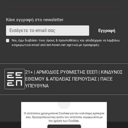
Κάνε εγγραφή στο newsletter
Εγγραφή
Ναι, έχω διαβάσει τους όρους & προυποθέσεις και αποδέχομαι να λαμβάνω
ενημερωτικά email από bet-hoven.net σχετικά με προσφορές.
21+ | ΑΡΜΟΔΙΟΣ ΡΥΘΜΙΣΤΗΣ ΕΕΕΠ | ΚΙΝΔΥΝΟΣ
ΕΘΙΣΜΟΥ & ΑΠΩΛΕΙΑΣ ΠΕΡΙΟΥΣΙΑΣ |
ΠΑΙΞΕ
ΥΠΕΥΘΥΝΑ
21+
Ο ιστότοπος χρησιμοποιεί Cookies για την καλύτερη εμπειρία
σας. Χρησιμοποιώντας αυτόν τον ιστότοπο, συμφωνείτε με
την χρήση των Cookies.