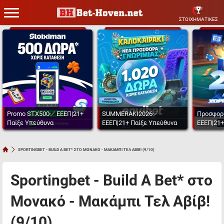
ΣΤΟΙΧΗΜΑΤΙΚΕΣ
Promo STX500✅ ΕΕΕΠ|21+
SUMMERAKI2026✅
Προσφορ
Παίξε Υπεύθυνα
ΕΕΕΠ|21+ Παίξε Υπεύθυνα
ΕΕΕΠ|21+
SPORTINGBET - BUILD A BET* ΣΤΟ ΜΟΝΑΚΟ - ΜΑΚΑΜΠΙ ΤΕΛ ΑΒΙΒ! (9/10)
Sportingbet - Build A Bet* στο
Μονακό - Μακάμπι Τελ Αβίβ!
(9/10)