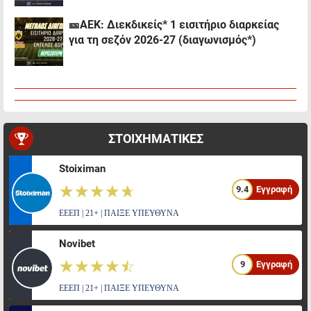
🎫ΑΕΚ: Διεκδικείς* 1 εισιτήριο διαρκείας
για τη σεζόν 2026-27 (διαγωνισμός*)
ΣΤΟΙΧΗΜΑΤΙΚΕΣ
Stoiximan
☆☆☆☆☆
★★★★★
9.4
Εγγραφή
ΕΕΕΠ | 21+ | ΠΑΙΞΕ ΥΠΕΥΘΥΝΑ
Novibet
☆☆☆☆☆
★★★★★
9
Εγγραφή
ΕΕΕΠ | 21+ | ΠΑΙΞΕ ΥΠΕΥΘΥΝΑ