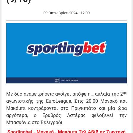
09 Οκτωβρίου 2024 - 12:00
ης
Με δύο αναμετρήσεις ανοίγει απόψε η… αυλαία της 2
αγωνιστικής της EuroLeague. Στις 20:00 Μονακό και
Μακάμπι κοντράρονται στο Πριγκιπάτο και μία ώρα
αργότερα, ο Ερυθρός Αστέρας φιλοξενεί την
Μπασκόνια στο Βελιγράδι.
Sportingbet - Μονακό - Μακάμπι Τελ Αβίβ σε Ζωντανή