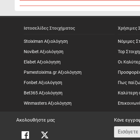
Ιστοσελίδες Στοιχήματος
Χρήσιμες 
Stoiximan Αξιολόγηση
Νόμιμες Σ
Novibet Αξιολόγηση
Top Στοιχη
Elabet Αξιολόγηση
Οι Καλύτε
Pamestoixima.gr Αξιολόγηση
Προσφορές
Fonbet Αξιολόγηση
Πως παίζω 
Bet365 Αξιολόγηση
Καλύτερη 
Winmasters Αξιολόγηση
Επικοινων
Ακολουθήστε μας
Κάνε εγγραφ