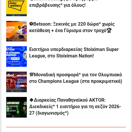
επιβράβευσης* για όλους!
⚽Betsson: Ξεκινάς με 220 δώρα* χωρίς
κατάθεση + ένα Γύρισμα στον τροχό🏆
Εισιτήριο υπερδιαρκείας Stoiximan Super
League, στο Stoiximan Nation!
💯Μοναδική προσφορά* για τoν Ολυμπιακό
στο Champions League (στα προκριματικά)
🍀Διαρκείας Παναθηναϊκού AKTOR:
Διεκδικείς* 1 εισιτήριο για τη σεζόν 2026-
27 (διαγωνισμός*)