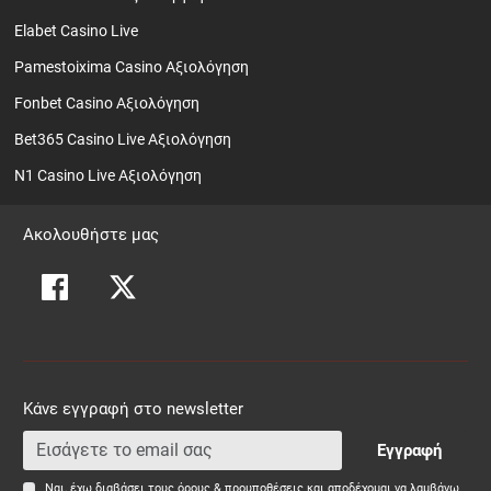
Elabet Casino Live
Pamestoixima Casino Αξιολόγηση
Fonbet Casino Αξιολόγηση
Bet365 Casino Live Αξιολόγηση
N1 Casino Live Αξιολόγηση
Ακολουθήστε μας
Κάνε εγγραφή στο newsletter
Εγγραφή
Ναι, έχω διαβάσει τους όρους & προυποθέσεις και αποδέχομαι να λαμβάνω