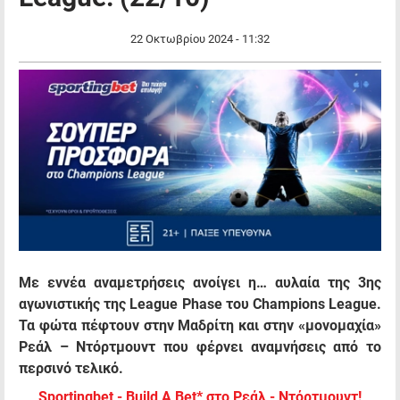
22 Οκτωβρίου 2024 - 11:32
Με εννέα αναμετρήσεις ανοίγει η… αυλαία της 3ης
αγωνιστικής της League Phase του Champions League.
Τα φώτα πέφτουν στην Μαδρίτη και στην «μονομαχία»
Ρεάλ – Ντόρτμουντ που φέρνει αναμνήσεις από το
περσινό τελικό.
Sportingbet - Build A Bet* στο Ρεάλ - Ντόρτμουντ!