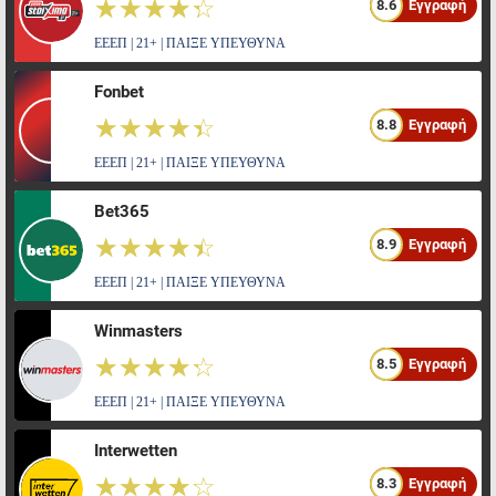
☆☆☆☆☆
★★★★★
8.6
Εγγραφή
ΕΕΕΠ | 21+ | ΠΑΙΞΕ ΥΠΕΥΘΥΝΑ
Fonbet
☆☆☆☆☆
★★★★★
8.8
Εγγραφή
ΕΕΕΠ | 21+ | ΠΑΙΞΕ ΥΠΕΥΘΥΝΑ
Bet365
☆☆☆☆☆
★★★★★
8.9
Εγγραφή
ΕΕΕΠ | 21+ | ΠΑΙΞΕ ΥΠΕΥΘΥΝΑ
Winmasters
☆☆☆☆☆
★★★★★
8.5
Εγγραφή
ΕΕΕΠ | 21+ | ΠΑΙΞΕ ΥΠΕΥΘΥΝΑ
Interwetten
☆☆☆☆☆
★★★★★
8.3
Εγγραφή