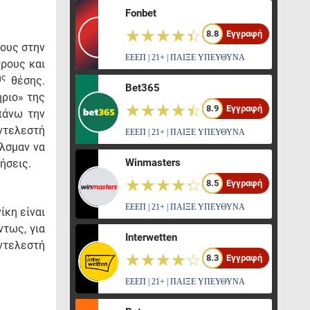
Fonbet
☆☆☆☆☆
★★★★★
8.8
Εγγραφή
τους στην
ΕΕΕΠ | 21+ | ΠΑΙΞΕ ΥΠΕΥΘΥΝΑ
γρους και
ης
θέσης.
Bet365
ήριο» της
☆☆☆☆☆
★★★★★
8.9
Εγγραφή
πάνω την
υντελεστή
ΕΕΕΠ | 21+ | ΠΑΙΞΕ ΥΠΕΥΘΥΝΑ
ελσμαν να
Winmasters
ήσεις.
☆☆☆☆☆
★★★★★
8.5
Εγγραφή
ΕΕΕΠ | 21+ | ΠΑΙΞΕ ΥΠΕΥΘΥΝΑ
ίκη είναι
τως, για
Interwetten
υντελεστή
☆☆☆☆☆
★★★★★
8.3
Εγγραφή
ΕΕΕΠ | 21+ | ΠΑΙΞΕ ΥΠΕΥΘΥΝΑ