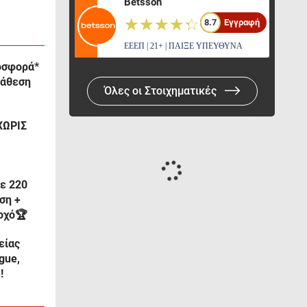
Betsson
☆☆☆☆☆
★★★★★
8.7
Εγγραφή
ΕΕΕΠ | 21+ | ΠΑΙΞΕ ΥΠΕΥΘΥΝΑ
οσφορά*
τάθεση
Όλες οι Στοιχηματικές
ΧΩΡΙΣ
ε 220
ση +
οχό🏆
είας
gue,
!