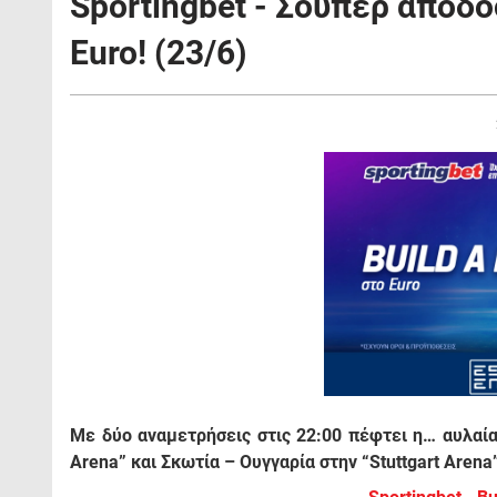
Sportingbet - Σούπερ αποδό
Euro! (23/6)
Με δύο αναμετρήσεις στις 22:00 πέφτει η… αυλαία
Arena” και Σκωτία – Ουγγαρία στην “Stuttgart Arena