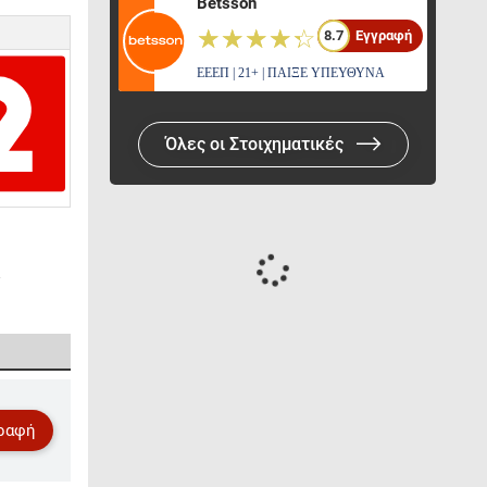
Betsson
☆☆☆☆☆
★★★★★
8.7
Εγγραφή
ΕΕΕΠ | 21+ | ΠΑΙΞΕ ΥΠΕΥΘΥΝΑ
Όλες οι Στοιχηματικές
ραφή