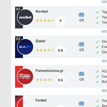
ΕΕΕ
Novibet
Ταχ
Υψη
GR
☆☆☆☆☆
★★★★★
9
Ύπα
ΕΕΕ
Elabet
Ολο
Εύ
GR
☆☆☆☆☆
★★★★★
8.8
Όλα
ΕΕΕ
Pamestoixima.gr
Αξι
Cas
GR
☆☆☆☆☆
★★★★★
8.6
Βελ
ΕΕΕ
Fonbet
Παγ
Bet