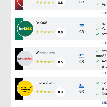
GR
☆☆☆☆☆
★★★★★
8.8
Άμε
ΕΕΕ
Bet365
Γρ
Υψη
GR
☆☆☆☆☆
★★★★★
8.9
Ανα
ΕΕΕ
Αντ
Winmasters
αποδό
Ασι
GR
☆☆☆☆☆
★★★★★
8.5
Δια
ΕΕΕ
Interwetten
Ενι
Δια
GR
☆☆☆☆☆
★★★★★
8.3
Ιδα
ΕΕΕ