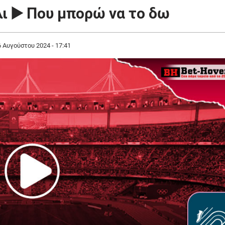
ι ▶️ Που μπορώ να το δω
 Αυγούστου 2024 - 17:41