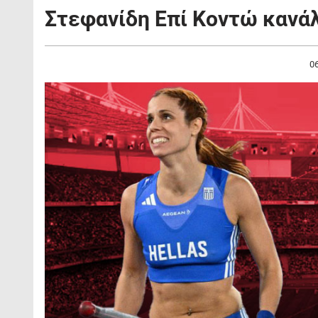
Στεφανίδη Επί Κοντώ κανάλ
06