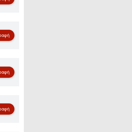
ραφή
ραφή
ραφή