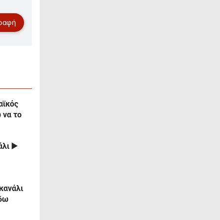
ραφή
αϊκός
 να το
λι ▶️
κανάλι
 δω