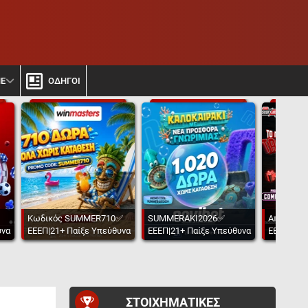
NE
ΟΔΗΓΟΙ
Κωδικός SUMMER710✅
SUMMERAKI2026✅
Αποκλεισ
υνα
ΕΕΕΠ|21+ Παίξε Υπεύθυνα
ΕΕΕΠ|21+ Παίξε Υπεύθυνα
ΕΕΕΠ|21+
ΣΤΟΙΧΗΜΑΤΙΚΕΣ