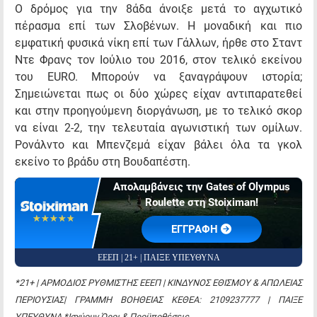
Ο δρόμος για την 8άδα άνοιξε μετά το αγχωτικό
πέρασμα επί των Σλοβένων. Η μοναδική και πιο
εμφατική φυσικά νίκη επί των Γάλλων, ήρθε στο Σταντ
Ντε Φρανς τον Ιούλιο του 2016, στον τελικό εκείνου
του EURO. Μπορούν να ξαναγράψουν ιστορία;
Σημειώνεται πως οι δύο χώρες είχαν αντιπαρατεθεί
και στην προηγούμενη διοργάνωση, με το τελικό σκορ
να είναι 2-2, την τελευταία αγωνιστική των ομίλων.
Ρονάλντο και Μπενζεμά είχαν βάλει όλα τα γκολ
εκείνο το βράδυ στη Βουδαπέστη.
Απολαμβάνεις την Gates of Olympus
Roulette στη Stoiximan!
☆☆☆☆☆
★★★★★
EΓΓΡΑΦΗ
ΕΕΕΠ | 21+ | ΠΑΙΞΕ ΥΠΕΥΘΥΝΑ
*21+ | ΑΡΜΟΔΙΟΣ ΡΥΘΜΙΣΤΗΣ ΕΕΕΠ | ΚΙΝΔΥΝΟΣ ΕΘΙΣΜΟΥ & ΑΠΩΛΕΙΑΣ
ΠΕΡΙΟΥΣΙΑΣ| ΓΡΑΜΜΗ ΒΟΗΘΕΙΑΣ ΚΕΘΕΑ: 2109237777 | ΠΑΙΞΕ
ΥΠΕΥΘΥΝΑ *Ισχύουν Όροι & Προϋποθέσεις