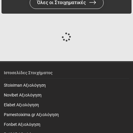
Όλες οι Στοιχηματικές
Ιστοσελίδες Στοιχήματος
Stoiximan Αξιολόγηση
Novibet Αξιολόγηση
Elabet Αξιολόγηση
Pamestoixima.gr Αξιολόγηση
Fonbet Αξιολόγηση