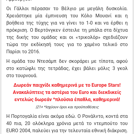
Οι Γάλλοι πέρασαν το Βέλγιο με μεγάλη δυσκολία.
Χρειάστηκε μία έμπνευση του Κόλο Μουανί και η
βοήθεια της τύχης για να γίνει το 1-0 και να έρθει η
πρόκριση. Ο Βερτόνγκεν έστειλε τη μπάλα στα δίχτυα
της δικής του ομάδας και οι «τρικολόρ» σχεδιάζουν
τώρα την εκδίκησή τους για το χαμένο τελικό στο
Παρίσι το 2016.
Η ομάδα του Ντεσάμπ δεν σκοράρει με τίποτα, αφού
στο κατώφλι της τετράδας, έχει βάλει μόλις 3 γκολ
στο τουρνουά.
Δωρεάν παιχνίδι καθημερινά με το Europe Stars!
Ανακαλύπτεις τα αστέρια του Euro και διεκδικείς
εντελώς δωρεάν *πλούσια έπαθλα, καθημερινά!
|21+ *Ισχύουν όροι και προϋποθέσεις
Η Πορτογαλία είναι ακόμα εδώ. Ο Ρονάλντο, κοντά στα
40 πια, 20 ολόκληρα χρόνια μετά το ντεμπούτο του
EURO 2004, παλεύει για την τελευταία εθνική διάκριση.