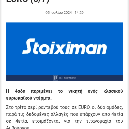
05 Ιουλίου 2024 - 14:29
Η 4αδα περιμένει το νικητή ενός κλασικού
ευρωπαϊκού ντέρμπι.
Στο τρίτο σερί ραντεβού τους σε EURO, οι δύο ομάδες,
παρά τις δεδομένες αλλαγές που υπάρχουν απο 4ετία
σε 4ετία, ετοιμάζονται για την τιτανομαχία του
Αμβούργου.