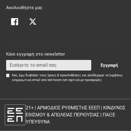
Ακολουθήστε μας
Κάνε εγγραφή στο newsletter
Εγγραφή
Ναι, έχω διαβάσει τους όρους & προυποθέσεις και αποδέχομαι να λαμβάνω
ενημερωτικά email από bet-hoven.net σχετικά με προσφορές.
21+ | ΑΡΜΟΔΙΟΣ ΡΥΘΜΙΣΤΗΣ ΕΕΕΠ | ΚΙΝΔΥΝΟΣ
ΕΘΙΣΜΟΥ & ΑΠΩΛΕΙΑΣ ΠΕΡΙΟΥΣΙΑΣ |
ΠΑΙΞΕ
ΥΠΕΥΘΥΝΑ