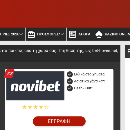
ΙΡΙΕΣ 2026
ΠΡΟΣΦΟΡΕΣ*
ΑΡΘΡΑ
ΚΑΖΙΝΟ ONLI
ται παίκτες από τη χώρα σας. Στη θέση της, ως bet-hoven.net,
P
#2
Ειδικά στοίχηματα
Ασιατικά χάντικαπ
Cash - Out*
☆☆☆☆☆
★★★★★
ΕΓΓΡΑΦΗ