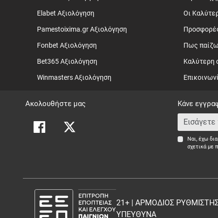
Elabet Αξιολόγηση
Οι Καλύτε
Pamestoixima.gr Αξιολόγηση
Προσφορές
Fonbet Αξιολόγηση
Πως παίζω 
Bet365 Αξιολόγηση
Καλύτερη 
Winmasters Αξιολόγηση
Επικοινων
Ακολουθήστε μας
Κάνε εγγραφ
Ναι, έχω δι
σχετικά με 
21+ | ΑΡΜΟΔΙΟΣ ΡΥΘΜΙΣΤΗΣ
ΥΠΕΥΘΥΝΑ