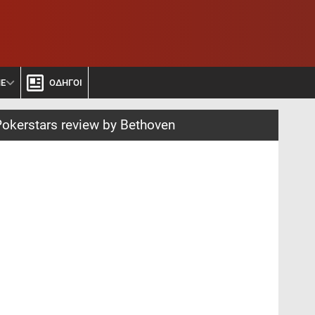
NE
ΟΔΗΓΟΙ
okerstars review by Bethoven