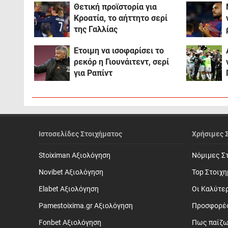
Θετική προϊστορία για
Κροατία, το αήττητο σερί
της Γαλλίας
Έτοιμη να ισοφαρίσει το
ρεκόρ η Γιουνάιτεντ, σερί
για Ραπίντ
Ιστοσελίδες Στοιχήματος
Χρήσιμες 
Stoiximan Αξιολόγηση
Νόμιμες Σ
Novibet Αξιολόγηση
Top Στοιχη
Elabet Αξιολόγηση
Οι Καλύτε
Pamestoixima.gr Αξιολόγηση
Προσφορές
Fonbet Αξιολόγηση
Πως παίζω 