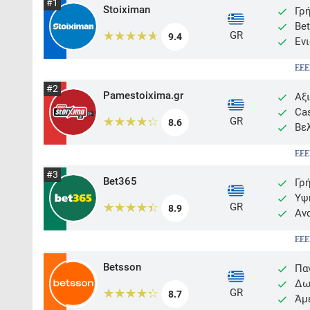
Stoiximan
Γρή
Bet
GR
☆☆☆☆☆
★★★★★
9.4
Ενι
ΕΕΕ
Pamestoixima.gr
Αξι
Cas
GR
☆☆☆☆☆
★★★★★
8.6
Βελ
ΕΕΕ
Bet365
Γρ
Υψη
GR
☆☆☆☆☆
★★★★★
8.9
Ανα
ΕΕΕ
Betsson
Παγ
Δωρ
GR
☆☆☆☆☆
★★★★★
8.7
Άμε