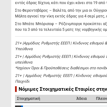
εντός έδρας δίχτυα, κάτι που έχει κάνει στα 19 από
Στο Φερεντσβάρος – Βαλέτα, από την μια οι Ούγγροι
Μάλτα αγνοεί την νίκη εκτός έδρας για 4 σερί ματς,
Στο Μπάτε Μπόρισοφ – Ρόζενμποργκ προκύπτει αξία 
που τα 3 από τα τελευταία 5 ματς της νορβηγικής ομ
21+ |Αρμόδιος Ρυθμιστής ΕΕΕΠ | Κίνδυνος εθισμού 
Υπεύθυνα
21+ | Αρμόδιος Ρυθμιστής ΕΕΕΠ | Κίνδυνος εθισμού
υπεύθυνα
*Ισχύουν Όροι & Προϋποθέσεις διαθέσιμοι στο novibet
21+ | Αρμόδιος Ρυθμιστής ΕΕΕΠ | Κίνδυνος εθισμο
Παιχνίδι
Νόμιμες Στοιχηματικές Εταιρίες στη
Στοιχηματική
Άδεια
Πλεον