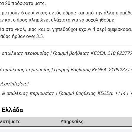
 τα 20 πρόσφατα ματς.
 μετρούν 6 σερί νίκες εντός έδρας και από την άλλη η ομάδ
 αν και ο άσος πληρώνει ελάχιστα για να ασχοληθούμε.
στα γκολ, μιας και οι γηπεδούχοι έχουν 4 σερί αμφίσκορα
άδας ήρθαν over 3.5.
& απώλειας περιουσίας | Γραμμή βοήθειας ΚΕΘΕΑ: 210 923777
 & απώλειας περιουσίας | Γραμμή βοήθειας ΚΕΘΕΑ: 210923777
.gr/info/oroi
ύ & απώλειας περιουσίας | Γραμμή βοήθειας ΚΕΘΕΑ: 1114 |
ν Ελλάδα
εκτήματα
Υπηρεσίες