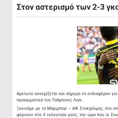
Στον αστερισμό των 2-3 γκ
Αμείωτο συνεχίζεται και σήμερα το ενδιαφέρον για
προκριματικά του Τσάμπιονς Λιγκ.
Ξεκινάμε με το Μάριμπορ – AIK Στοκχόλμης, στο οπο
φέρνουν στα 4 τελευταία ματς, την ώρα που οι Σου