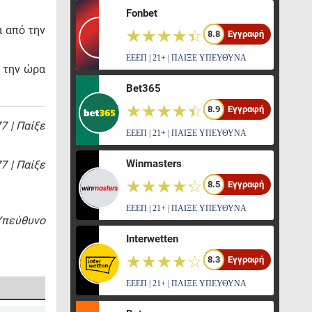
Fonbet
α από την
☆☆☆☆☆
★★★★★
8.8
Εγγραφή
ΕΕΕΠ | 21+ | ΠΑΙΞΕ ΥΠΕΥΘΥΝΑ
, την ώρα
Bet365
☆☆☆☆☆
★★★★★
8.9
Εγγραφή
7 | Παίξε
ΕΕΕΠ | 21+ | ΠΑΙΞΕ ΥΠΕΥΘΥΝΑ
Winmasters
7 | Παίξε
☆☆☆☆☆
★★★★★
8.5
Εγγραφή
ΕΕΕΠ | 21+ | ΠΑΙΞΕ ΥΠΕΥΘΥΝΑ
 Υπεύθυνο
Interwetten
☆☆☆☆☆
★★★★★
8.3
Εγγραφή
ΕΕΕΠ | 21+ | ΠΑΙΞΕ ΥΠΕΥΘΥΝΑ