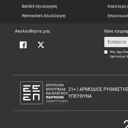
Bet365 Αξιολόγηση
Καλύτερη 
Winmasters Αξιολόγηση
Επικοινων
Ακολουθήστε μας
Κάνε εγγραφ
Ναι, έχω δι
σχετικά με 
21+ | ΑΡΜΟΔΙΟΣ ΡΥΘΜΙΣΤΗΣ
ΥΠΕΥΘΥΝΑ