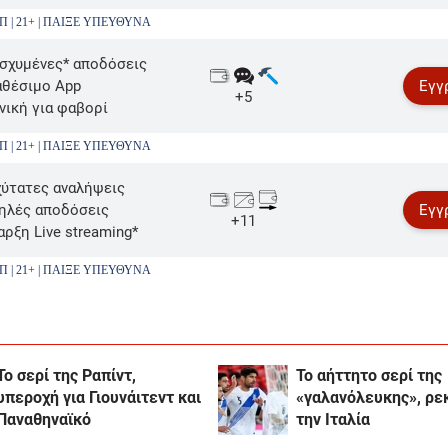
Π | 21+ | ΠΑΙΞΕ ΥΠΕΥΘΥΝΑ
σχυμένες* αποδόσεις
θέσιμο App
Εγγ
+5
νική για φαβορί
Π | 21+ | ΠΑΙΞΕ ΥΠΕΥΘΥΝΑ
ύτατες αναλήψεις
λές αποδόσεις
Εγγ
+11
ρξη Live streaming*
Π | 21+ | ΠΑΙΞΕ ΥΠΕΥΘΥΝΑ
Το σερί της Ραπίντ,
Το αήττητο σερί της
υπεροχή για Γιουνάιτεντ και
«γαλανόλευκης», ρεκ
Παναθηναϊκό
την Ιταλία