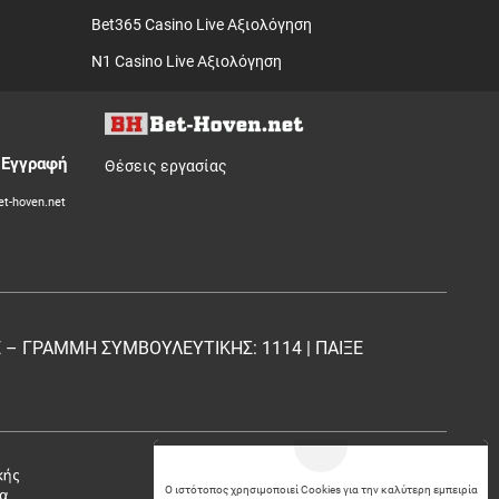
Bet365 Casino Live Αξιολόγηση
N1 Casino Live Αξιολόγηση
Εγγραφή
Θέσεις εργασίας
t-hoven.net
 – ΓΡΑΜΜΗ ΣΥΜΒΟΥΛΕΥΤΙΚΗΣ: 1114 |
ΠΑΙΞΕ
Ο ιστότοπος χρησιμοποιεί Cookies για την καλύτερη εμπειρία