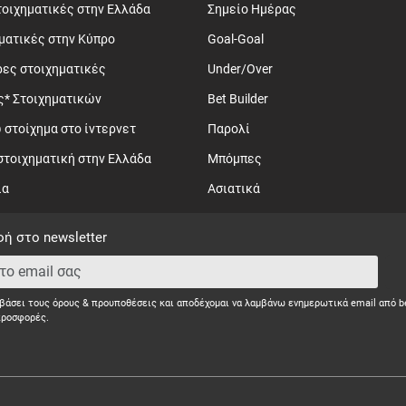
τοιχηματικές στην Ελλάδα
Σημείο Ημέρας
ματικές στην Κύπρο
Goal-Goal
ρες στοιχηματικές
Under/Over
* Στοιχηματικών
Bet Builder
στοίχημα στο ίντερνετ
Παρολί
στοιχηματική στην Ελλάδα
Mπόμπες
ία
Ασιατικά
ή στο newsletter
αβάσει τους όρους & προυποθέσεις και αποδέχομαι να λαμβάνω ενημερωτικά email από be
προσφορές.