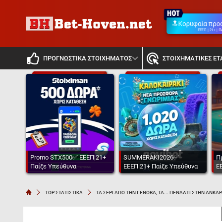
🔝Κορυφαία προ
ΕΕΕΠ | 21+ |
ΠΡΟΓΝΩΣΤΙΚΑ ΣΤΟΙΧΗΜΑΤΟΣ
ΣΤΟΙΧΗΜΑΤΙΚΕΣ ΕΤΑ
Promo STX500✅ ΕΕΕΠ|21+
SUMMERAKI2026✅
Π
Παίξε Υπεύθυνα
ΕΕΕΠ|21+ Παίξε Υπεύθυνα
Ε
TOP ΣΤΑΤΙΣΤΙΚΑ
ΤΑ ΣΕΡΙ ΑΠΟ ΤΗΝ ΓΕΝΟΒΑ, ΤΑ... ΠΕΝΑΛΤΙ ΣΤΗΝ ΑΝΚ