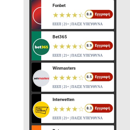
Fonbet
☆☆☆☆☆
★★★★★
8.8
Εγγραφή
ΕΕΕΠ | 21+ | ΠΑΙΞΕ ΥΠΕΥΘΥΝΑ
Bet365
☆☆☆☆☆
★★★★★
8.9
Εγγραφή
ΕΕΕΠ | 21+ | ΠΑΙΞΕ ΥΠΕΥΘΥΝΑ
Winmasters
☆☆☆☆☆
★★★★★
8.5
Εγγραφή
ΕΕΕΠ | 21+ | ΠΑΙΞΕ ΥΠΕΥΘΥΝΑ
Interwetten
☆☆☆☆☆
★★★★★
8.3
Εγγραφή
ΕΕΕΠ | 21+ | ΠΑΙΞΕ ΥΠΕΥΘΥΝΑ