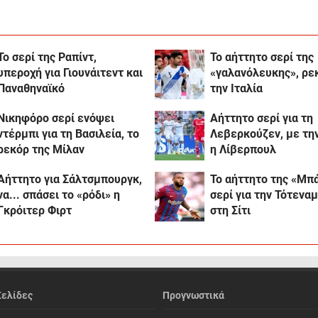
Το σερί της Ραπίντ,
Το αήττητο σερί της
υπεροχή για Γιουνάιτεντ και
«γαλανόλευκης», ρεκ
Παναθηναϊκό
την Ιταλία
Νικηφόρο σερί ενόψει
Αήττητο σερί για τη
ντέρμπι για τη Βασιλεία, το
Λεβερκούζεν, με τη
ρεκόρ της Μίλαν
η Λίβερπουλ
Αήττητο για Σάλτσμπουργκ,
Το αήττητο της «Μπ
να... σπάσει το «ρόδι» η
σερί για την Τότενα
Γκρόιτερ Φιρτ
στη Σίτι
Σελίδες
Προγνωστικά