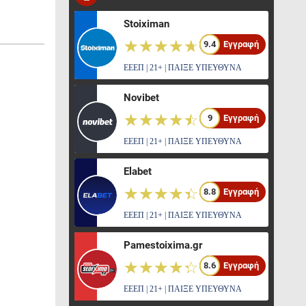
Stoiximan
☆☆☆☆☆
★★★★★
9.4
Εγγραφή
ΕΕΕΠ | 21+ | ΠΑΙΞΕ ΥΠΕΥΘΥΝΑ
Novibet
☆☆☆☆☆
★★★★★
9
Εγγραφή
ΕΕΕΠ | 21+ | ΠΑΙΞΕ ΥΠΕΥΘΥΝΑ
Elabet
☆☆☆☆☆
★★★★★
8.8
Εγγραφή
ΕΕΕΠ | 21+ | ΠΑΙΞΕ ΥΠΕΥΘΥΝΑ
Pamestoixima.gr
☆☆☆☆☆
★★★★★
8.6
Εγγραφή
ΕΕΕΠ | 21+ | ΠΑΙΞΕ ΥΠΕΥΘΥΝΑ