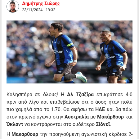
Δημήτρης Σιώρης
23/11/2024 - 19:32
Καλησπέρα σε όλους! Η
Αλ Τζαζίρα
επικράτησε 4-0
πριν από λίγο και επιβεβαίωσε ότι ο άσος ήταν πολύ
πιο χαμηλά από το 1.70. Θα αφήσω τα
ΗΑΕ
και θα πάω
στον πρωινό αγώνα στην
Αυστραλία
με
Μακάρθουρ
και
Όκλαντ
να κοντράρονται στο ουδέτερο
Σίδνεϊ
.
Η
Μακάρθουρ
την προηγούμενη αγωνιστική κέρδισε 2-