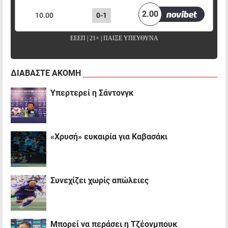
ΠΟΝΤΑΡΙΣΜΑ
ΑΠΟΤΕΛΕΣΜΑ
ΑΠΟΔΟΣΗ
2.00
10.00
0-1
ΕΕΕΠ | 21+ | ΠΑΙΞΕ ΥΠΕΥΘΥΝΑ
ΔΙΑΒΑΣΤΕ ΑΚΟΜΗ
Υπερτερεί η Σάντονγκ
«Χρυσή» ευκαιρία για Καβασάκι
Συνεχίζει χωρίς απώλειες
Μπορεί να περάσει η Τζέονμπουκ