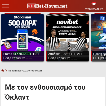
ΣΤΟΙΧΗΜΑΤΙΚΕΣ
Promo STX500✅ ΕΕΕΠ|21+
Απόδοση 100✅ ΕΕΕΠ|21+
Προσφορ
Παίξε Υπεύθυνα
Παίξε Υπεύθυνα
ΕΕΕΠ|21+
ΜΕ ΤΟΝ ΕΝΘΟΥΣΙΑΣΜΟ ΤΟΥ ΟΚΛΑΝΤ
Με τον ενθουσιασμό του
Όκλαντ