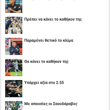
Πρέπει να κάνει το καθήκον της
Παραμένει θετικό το κλίμα
Θα κάνει το καθήκον της
Υπάρχει αξία στο 2.55
Με απουσίες οι Σαουδάραβες