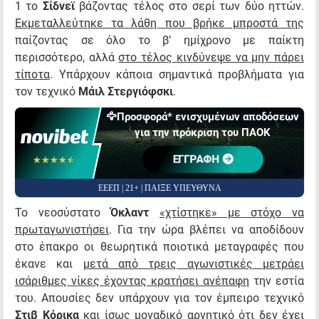
1 το
Σίδνεϊ
βάζοντας τέλος στο σερί των δύο ηττών.
Εκμεταλλεύτηκε τα λάθη που βρήκε μπροστά της
παίζοντας σε όλο το β’ ημίχρονο με παίκτη
περισσότερο, αλλά
στο τέλος κινδύνεψε να μην πάρει
τίποτα
. Υπάρχουν κάποια σημαντικά προβλήματα για
τον τεχνικό
Μάιλ Στεργιόφσκι
.
🦅Προσφορά* ενισχυμένων αποδόσεων
για την πρόκριση του ΠΑΟΚ
ΕΓΓΡΑΦΗ
☆☆☆☆☆
★★★★★
ΕΕΕΠ | 21+ | ΠΑΙΞΕ ΥΠΕΥΘΥΝΑ
Το νεοσύστατο
Όκλαντ
«χτίστηκε» με στόχο να
πρωταγωνιστήσει
. Για την ώρα βλέπει να αποδίδουν
στο έπακρο οι θεωρητικά ποιοτικά μεταγραφές που
έκανε και
μετά από τρεις αγωνιστικές μετράει
ισάριθμες νίκες έχοντας κρατήσει ανέπαφη
την εστία
του. Απουσίες δεν υπάρχουν για τον έμπειρο τεχνικό
Στιβ Κόρικα
και ίσως μοναδικό αρνητικό ότι δεν έχει