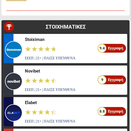
ΣΤΟΙΧΗΜΑΤΙΚΕΣ
Stoiximan
☆☆☆☆☆
★★★★★
9.4
Εγγραφή
ΕΕΕΠ | 21+ | ΠΑΙΞΕ ΥΠΕΥΘΥΝΑ
Novibet
☆☆☆☆☆
★★★★★
9
Εγγραφή
ΕΕΕΠ | 21+ | ΠΑΙΞΕ ΥΠΕΥΘΥΝΑ
Elabet
☆☆☆☆☆
★★★★★
8.8
Εγγραφή
ΕΕΕΠ | 21+ | ΠΑΙΞΕ ΥΠΕΥΘΥΝΑ