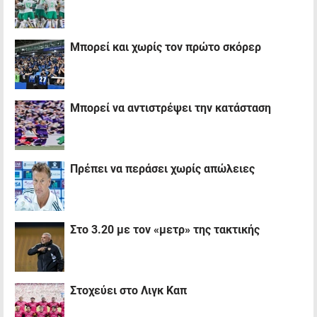
Μπορεί και χωρίς τον πρώτο σκόρερ
Μπορεί να αντιστρέψει την κατάσταση
Πρέπει να περάσει χωρίς απώλειες
Στο 3.20 με τον «μετρ» της τακτικής
Στοχεύει στο Λιγκ Καπ