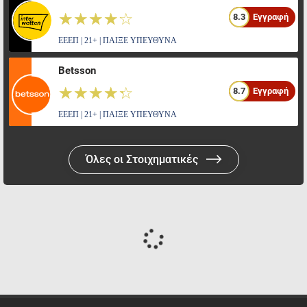
☆☆☆☆☆
★★★★★
8.3
Εγγραφή
ΕΕΕΠ | 21+ | ΠΑΙΞΕ ΥΠΕΥΘΥΝΑ
Betsson
☆☆☆☆☆
★★★★★
8.7
Εγγραφή
ΕΕΕΠ | 21+ | ΠΑΙΞΕ ΥΠΕΥΘΥΝΑ
Όλες οι Στοιχηματικές