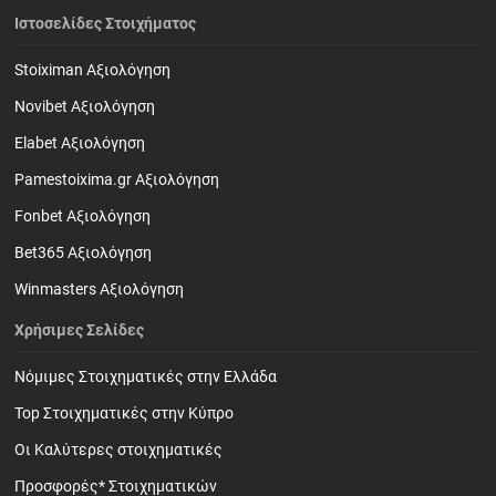
Ιστοσελίδες Στοιχήματος
Stoiximan Αξιολόγηση
Novibet Αξιολόγηση
Elabet Αξιολόγηση
Pamestoixima.gr Αξιολόγηση
Fonbet Αξιολόγηση
Bet365 Αξιολόγηση
Winmasters Αξιολόγηση
Χρήσιμες Σελίδες
Νόμιμες Στοιχηματικές στην Ελλάδα
Top Στοιχηματικές στην Κύπρο
Οι Καλύτερες στοιχηματικές
Προσφορές* Στοιχηματικών