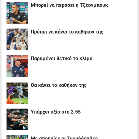
Μπορεί να περάσει η Τζέονμπουκ
Πρέπει να κάνει το καθήκον της
Παραμένει θετικό το κλίμα
Θα κάνει το καθήκον της
Υπάρχει αξία στο 2.55
Με απουσίες οι Σαουδάραβες