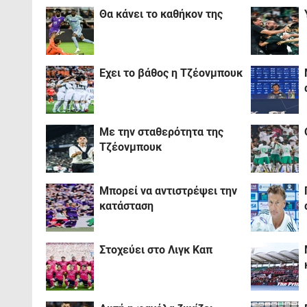
Θα κάνει το καθήκον της
Έχει το βάθος η Τζέονμπουκ
Με την σταθερότητα της
Τζέονμπουκ
Μπορεί να αντιστρέψει την
κατάσταση
Στοχεύει στο Λιγκ Καπ