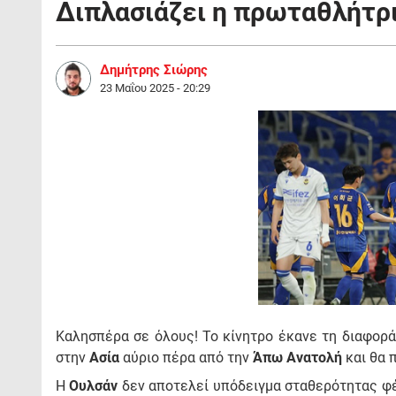
Διπλασιάζει η πρωταθλήτρ
Δημήτρης Σιώρης
23 Μαΐου 2025 - 20:29
Καλησπέρα σε όλους! Το κίνητρο έκανε τη διαφορ
στην
Ασία
αύριο πέρα από την
Άπω Ανατολή
και θα 
Η
Ουλσάν
δεν αποτελεί υπόδειγμα σταθερότητας φ