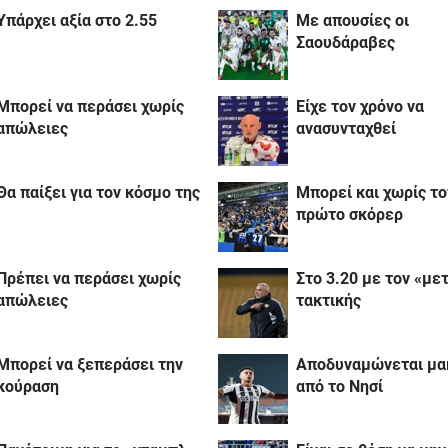
Υπάρχει αξία στο 2.55
Με απουσίες οι
Σαουδάραβες
Μπορεί να περάσει χωρίς
Είχε τον χρόνο να
απώλειες
ανασυνταχθεί
Θα παίξει για τον κόσμο της
Μπορεί και χωρίς το
πρώτο σκόρερ
Πρέπει να περάσει χωρίς
Στο 3.20 με τον «με
απώλειες
τακτικής
Μπορεί να ξεπεράσει την
Αποδυναμώνεται μα
κούραση
από το Νησί