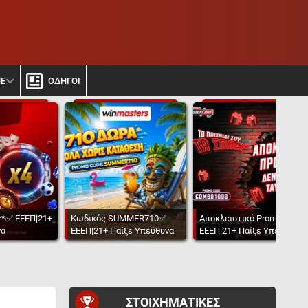
NE
ΟΔΗΓΟΙ
r*✅ ΕΕΕΠ|21+
Κωδικός SUMMER710✅
Αποκλειστικό Promo✅
να
ΕΕΕΠ|21+ Παίξε Υπεύθυνα
ΕΕΕΠ|21+ Παίξε Υπεύθυνα
ΣΤΟΙΧΗΜΑΤΙΚΕΣ