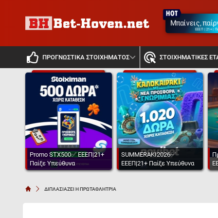
Μπαίνεις, παίρ
ΕΕΕΠ | 21+ |
ΠΡΟΓΝΩΣΤΙΚΑ ΣΤΟΙΧΗΜΑΤΟΣ
ΣΤΟΙΧΗΜΑΤΙΚΕΣ ΕΤΑ
Promo STX500✅ ΕΕΕΠ|21+
SUMMERAKI2026✅
Π
Παίξε Υπεύθυνα
ΕΕΕΠ|21+ Παίξε Υπεύθυνα
Ε
ΔΙΠΛΑΣΙΑΖΕΙ Η ΠΡΩΤΑΘΛΗΤΡΙΑ