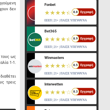
ηγούμενη
Fonbet
χουν δεν
☆☆☆☆☆
★★★★★
8.8
Εγγραφή
ΕΕΕΠ | 21+ | ΠΑΙΞΕ ΥΠΕΥΘΥΝΑ
Bet365
☆☆☆☆☆
★★★★★
8.9
Εγγραφή
ΕΕΕΠ | 21+ | ΠΑΙΞΕ ΥΠΕΥΘΥΝΑ
 τους ως
Winmasters
αλία 1-1.
☆☆☆☆☆
★★★★★
8.5
Εγγραφή
ΕΕΕΠ | 21+ | ΠΑΙΞΕ ΥΠΕΥΘΥΝΑ
διαθέτει
υς τρεις
Interwetten
☆☆☆☆☆
★★★★★
8.3
Εγγραφή
ΕΕΕΠ | 21+ | ΠΑΙΞΕ ΥΠΕΥΘΥΝΑ