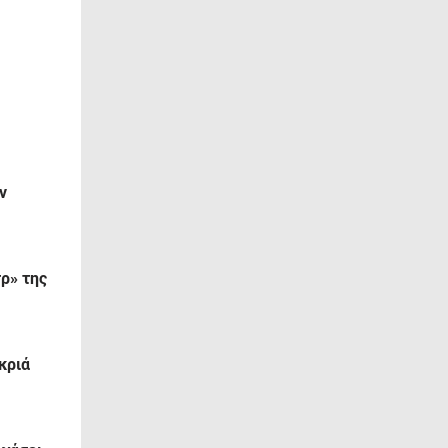
ν
τρ» της
κριά