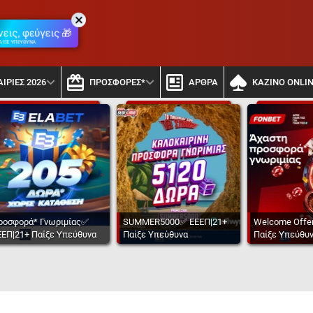
νεις, φεύγεις 🎁
 ΠΑΙΞΕ ΥΠΕΥΘΥΝΑ
ΙΡΙΕΣ 2026
ΠΡΟΣΦΟΡΕΣ*
ΑΡΘΡΑ
ΚΑΖΙΝΟ ONLI
ροσφορά* Γνωριμίας✅
SUMMER5000✅ ΕΕΕΠ|21+
Welcome Offe
ΕΕΠ|21+ Παίξε Υπεύθυνα
Παίξε Υπεύθυνα
Παίξε Υπεύθυ