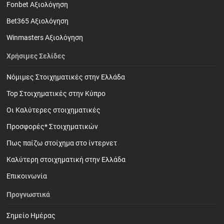
Fonbet Αξιολόγηση
Bet365 Αξιολόγηση
Winmasters Αξιολόγηση
Χρήσιμες Σελίδες
Νόμιμες Στοιχηματικές στην Ελλάδα
Top Στοιχηματικές στην Κύπρο
Οι Καλύτερες στοιχηματικές
Προσφορές* Στοιχηματικών
Πως παίζω στοίχημα στο ίντερνετ
Καλύτερη στοιχηματική στην Ελλάδα
Επικοινωνία
Προγνωστικά
Σημείο Ημέρας