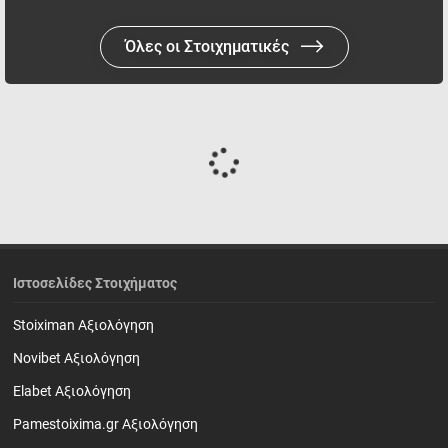
Όλες οι Στοιχηματικές
Ιστοσελίδες Στοιχήματος
Stoiximan Αξιολόγηση
Novibet Αξιολόγηση
Elabet Αξιολόγηση
Pamestoixima.gr Αξιολόγηση