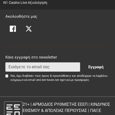
N1 Casino Live Αξιολόγηση
Ακολουθήστε μας
Κάνε εγγραφή στο newsletter
Εγγραφή
Ναι, έχω διαβάσει τους όρους & προυποθέσεις και αποδέχομαι να λαμβάνω
ενημερωτικά email από bet-hoven.net σχετικά με προσφορές.
21+ | ΑΡΜΟΔΙΟΣ ΡΥΘΜΙΣΤΗΣ ΕΕΕΠ | ΚΙΝΔΥΝΟΣ
ΕΘΙΣΜΟΥ & ΑΠΩΛΕΙΑΣ ΠΕΡΙΟΥΣΙΑΣ |
ΠΑΙΞΕ