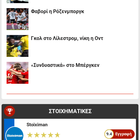
Φαβορί η Ρόζενμποργκ
Γκολ στο Λίλεστρομ, νίκη η Οντ
«Συνδυαστικά» στο Μπέργκεν
ΣΤΟΙΧΗΜΑΤΙΚΕΣ
Stoiximan
☆☆☆☆☆
★★★★★
9.4
Εγγραφή