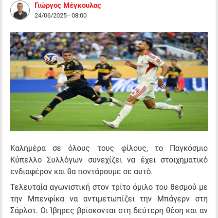
Γιώργος Μέγκουλας
24/06/2025 - 08:00
Καλημέρα σε όλους τους φίλους, το Παγκόσμιο
Κύπελλο Συλλόγων συνεχίζει να έχει στοιχηματικό
ενδιαφέρον και θα ποντάρουμε σε αυτό.
Τελευταία αγωνιστική στον τρίτο όμιλο του θεσμού με
την Μπενφίκα να αντιμετωπίζει την Μπάγερν στη
Σάρλοτ. Οι Ίβηρες βρίσκονται στη δεύτερη θέση και αν