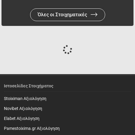
Όλες οι Στοιχηματικές
Ιστοσελίδες Στοιχήματος
Stoiximan Αξιολόγηση
Novibet Αξιολόγηση
Elabet Αξιολόγηση
Pamestoixima.gr Αξιολόγηση