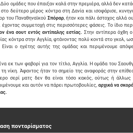
. Δύο ομάδες που έπαιξαν καλά στην πρεμιέρα, αλλά δεν κατ
στο δεύτερο μέρος κόντρα στη Δανία και ισοφάρισε, κυνηγ
φορ του Παναθηναϊκού
Σπόραρ
, ήταν και πάλι άστοχος αλλά ο
, έχοντας συμμετοχή στις περισσότερες φάσεις. Το ίδιο πε
τον ένα σουτ εντός αντίπαλης εστίας.
Στην αντίπερα όχθη ο
ίας κόντρα στην Αγγλία, φτάνοντας πολύ κοντά στο γκολ, ω
 Είναι ο ηγέτης αυτής της ομάδας και περιμένουμε απόψε
ένα εκ των φαβορί για τον τίτλο, Αγγλία. Η ομάδα του Σαουθ
τη νίκη. Άφαντος ήταν το σημείο της αναφοράς στην επίθε
ερο σερί ματς δεν θα είναι τόσο κακός, ούτως ή άλλως 
εριμένουμε και αυτόν να πάρει πρωτοβουλίες,
αρχικά να σκορ
ας.
αση πονταρίσματος