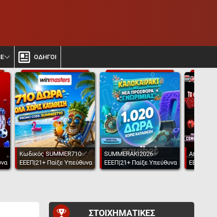
NE
ΟΔΗΓΟΙ
Κωδικός SUMMER710✅
SUMMERAKI2026✅
Αποκλεισ
υνα
ΕΕΕΠ|21+ Παίξε Υπεύθυνα
ΕΕΕΠ|21+ Παίξε Υπεύθυνα
ΕΕΕΠ|21+
ΣΤΟΙΧΗΜΑΤΙΚΕΣ