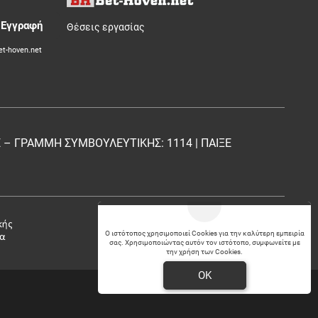
Εγγραφή
Θέσεις εργασίας
t-hoven.net
 – ΓΡΑΜΜΗ ΣΥΜΒΟΥΛΕΥΤΙΚΗΣ: 1114 |
ΠΑΙΞΕ
Ο ιστότοπος χρησιμοποιεί Cookies για την καλύτερη εμπειρία
σας. Χρησιμοποιώντας αυτόν τον ιστότοπο, συμφωνείτε με
την χρήση των Cookies.
OK