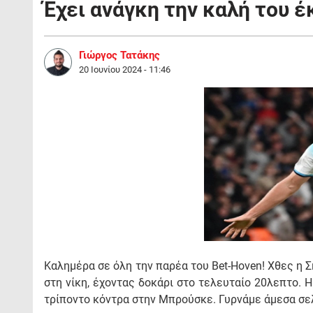
Έχει ανάγκη την καλή του 
Γιώργος Τατάκης
20 Ιουνίου 2024 - 11:46
Καλημέρα σε όλη την παρέα του Bet-Hoven! Χθες η 
στη νίκη, έχοντας δοκάρι στο τελευταίο 20λεπτο. 
τρίποντο κόντρα στην Μπρούσκε. Γυρνάμε άμεσα σελί