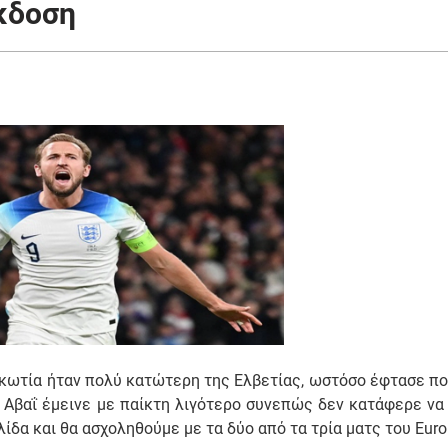
έκδοση
Σκωτία ήταν πολύ κατώτερη της Ελβετίας, ωστόσο έφτασε π
Η Αβαΐ έμεινε με παίκτη λιγότερο συνεπώς δεν κατάφερε να
δα και θα ασχοληθούμε με τα δύο από τα τρία ματς του Euro