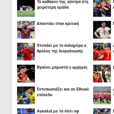
Το καθήκον της, κόντρα στη
χειρότερη ομάδα
Απαντάει στην κριτική
Χτυπάει με το καλημέρα ο
θρύλος της διοργάνωσης
Βγαίνει μπροστά ο αρχηγός
Εντυπωσιάζει και σε Εθνικό
επίπεδο
Αγκαλιά με τα πλέι οφ