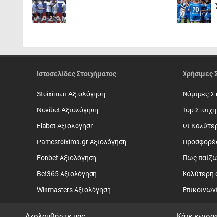
Ιστοσελίδες Στοιχήματος
Χρήσιμες 
Stoiximan Αξιολόγηση
Νόμιμες Σ
Novibet Αξιολόγηση
Top Στοιχη
Elabet Αξιολόγηση
Οι Καλύτε
Pamestoixima.gr Αξιολόγηση
Προσφορές
Fonbet Αξιολόγηση
Πως παίζω 
Bet365 Αξιολόγηση
Καλύτερη 
Winmasters Αξιολόγηση
Επικοινων
Ακολουθήστε μας
Κάνε εγγραφ