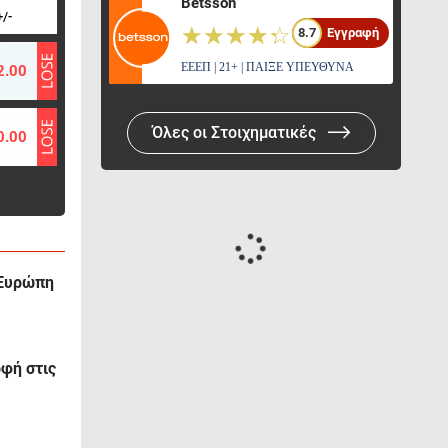
Betsson
+/-
☆☆☆☆☆
★★★★★
8.7
Εγγραφή
ΕΕΕΠ | 21+ | ΠΑΙΞΕ ΥΠΕΥΘΥΝΑ
2.00
Όλες οι Στοιχηματικές
0.00
 Ευρώπη
οφή στις