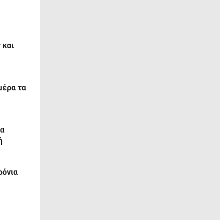
 και
μέρα τα
να
ή
ρόνια