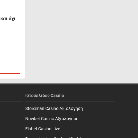
και όχι
Ιστοσελίδες Casino
Stoiximan Casino Αξιολόγηση
Novibet Casino Αξιολόγηση
Elabet Casino Live