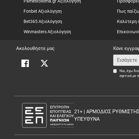
Pamestoixima.gr Αξιολόγηση
Προσφορές
Fonbet Αξιολόγηση
Πως παίζω 
Bet365 Αξιολόγηση
Καλύτερη 
Winmasters Αξιολόγηση
Επικοινων
Ακολουθήστε μας
Κάνε εγγραφ
Ναι, έχω δι
σχετικά με 
21+ | ΑΡΜΟΔΙΟΣ ΡΥΘΜΙΣΤΗΣ
ΥΠΕΥΘΥΝΑ