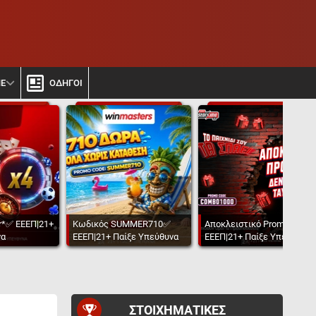
NE
ΟΔΗΓΟΙ
r*✅ ΕΕΕΠ|21+
Κωδικός SUMMER710✅
Αποκλειστικό Promo✅
να
ΕΕΕΠ|21+ Παίξε Υπεύθυνα
ΕΕΕΠ|21+ Παίξε Υπεύθυνα
ΣΤΟΙΧΗΜΑΤΙΚΕΣ