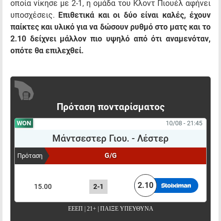
οποία νίκησε με 2-1, η ομάδα του Κλοντ Πιουέλ αφήνει
υποσχέσεις.
Επιθετικά και οι δύο είναι καλές, έχουν
παίκτες και υλικό για να δώσουν ρυθμό στο ματς και το
2.10 δείχνει μάλλον πιο υψηλό από ότι αναμενόταν,
οπότε θα επιλεχθεί.
Πρόταση πονταρίσματος
WON
10/08 - 21:45
Μάντσεστερ Γιου.
-
Λέστερ
G/G
Πρόταση
ΠΟΝΤΑΡΙΣΜΑ
ΑΠΟΤΕΛΕΣΜΑ
ΑΠΟΔΟΣΗ
2.10
15.00
2-1
ΕΕΕΠ | 21+ | ΠΑΙΞΕ ΥΠΕΥΘΥΝΑ