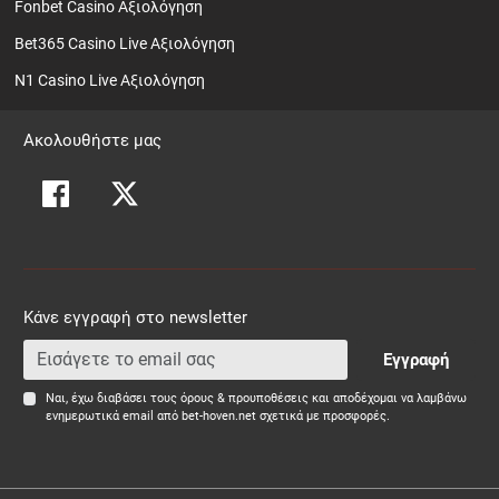
Fonbet Casino Αξιολόγηση
Bet365 Casino Live Αξιολόγηση
N1 Casino Live Αξιολόγηση
Ακολουθήστε μας
Κάνε εγγραφή στο newsletter
Εγγραφή
Ναι, έχω διαβάσει τους όρους & προυποθέσεις και αποδέχομαι να λαμβάνω
ενημερωτικά email από bet-hoven.net σχετικά με προσφορές.