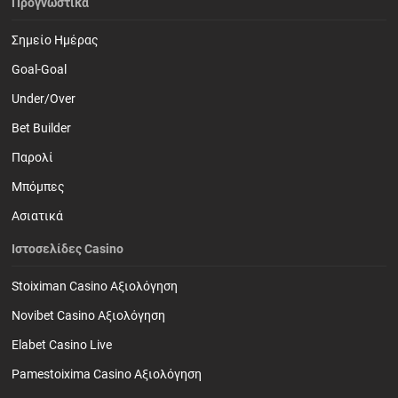
Προγνωστικά
Σημείο Ημέρας
Goal-Goal
Under/Over
Bet Builder
Παρολί
Mπόμπες
Ασιατικά
Ιστοσελίδες Casino
Stoiximan Casino Αξιολόγηση
Novibet Casino Αξιολόγηση
Elabet Casino Live
Pamestoixima Casino Αξιολόγηση