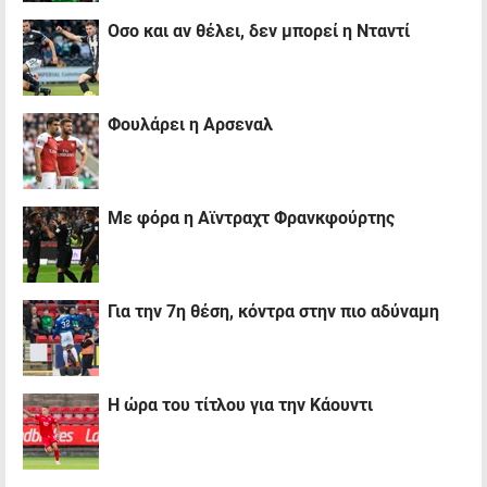
Οσο και αν θέλει, δεν μπορεί η Νταντί
Φουλάρει η Αρσεναλ
Με φόρα η Αϊντραχτ Φρανκφούρτης
Για την 7η θέση, κόντρα στην πιο αδύναμη
Η ώρα του τίτλου για την Κάουντι