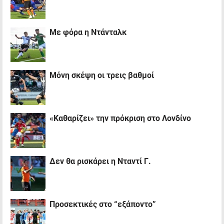
Με φόρα η Ντάνταλκ
Μόνη σκέψη οι τρεις βαθμοί
«Καθαρίζει» την πρόκριση στο Λονδίνο
Δεν θα ρισκάρει η Νταντί Γ.
Προσεκτικές στο “εξάποντο”