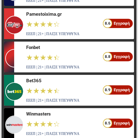
ΕΕΕΠ | 21+ | ΠΑΙΞΕ ΥΠΕΥΘΥΝΑ
Pamestoixima.gr
☆☆☆☆☆
★★★★★
8.6
Εγγραφή
ΕΕΕΠ | 21+ | ΠΑΙΞΕ ΥΠΕΥΘΥΝΑ
Fonbet
☆☆☆☆☆
★★★★★
8.8
Εγγραφή
ΕΕΕΠ | 21+ | ΠΑΙΞΕ ΥΠΕΥΘΥΝΑ
Bet365
☆☆☆☆☆
★★★★★
8.9
Εγγραφή
ΕΕΕΠ | 21+ | ΠΑΙΞΕ ΥΠΕΥΘΥΝΑ
Winmasters
☆☆☆☆☆
★★★★★
8.5
Εγγραφή
ΕΕΕΠ | 21+ | ΠΑΙΞΕ ΥΠΕΥΘΥΝΑ