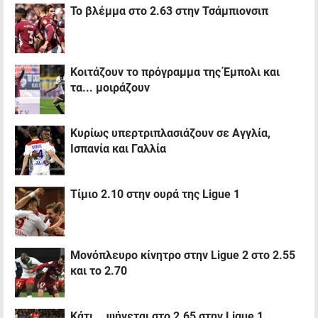
Το βλέμμα στο 2.63 στην Τσάμπιονσιπ
Κοιτάζουν το πρόγραμμα της Έμπολι και
τα... μοιράζουν
Κυρίως υπερτριπλασιάζουν σε Αγγλία,
Ισπανία και Γαλλία
Τίμιο 2.10 στην ουρά της Ligue 1
Μονόπλευρο κίνητρο στην Ligue 2 στο 2.55
και το 2.70
Κάτι... ψήνεται στο 2.65 στην Ligue 1