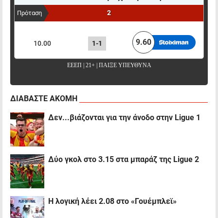
2
Πρόταση
ΠΟΝΤΑΡΙΣΜΑ
ΑΠΟΤΕΛΕΣΜΑ
ΑΠΟΔΟΣΗ
9.60
10.00
1-1
ΕΕΕΠ | 21+ | ΠΑΙΞΕ ΥΠΕΥΘΥΝΑ
ΔΙΑΒΑΣΤΕ ΑΚΟΜΗ
Δεν...βιάζονται για την άνοδο στην Ligue 1
Δύο γκολ στο 3.15 στα μπαράζ της Ligue 2
Η λογική λέει 2.08 στο «Γουέμπλεϊ»