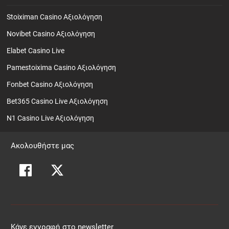
Stoiximan Casino Αξιολόγηση
Novibet Casino Αξιολόγηση
Elabet Casino Live
Pamestoixima Casino Αξιολόγηση
Fonbet Casino Αξιολόγηση
Bet365 Casino Live Αξιολόγηση
N1 Casino Live Αξιολόγηση
Ακολουθήστε μας
Κάνε εγγραφή στο newsletter