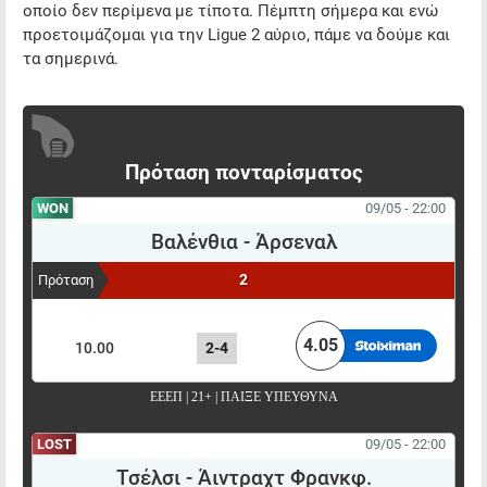
οποίο δεν περίμενα με τίποτα. Πέμπτη σήμερα και ενώ
προετοιμάζομαι για την Ligue 2 αύριο, πάμε να δούμε και
τα σημερινά.
Πρόταση πονταρίσματος
WON
09/05 - 22:00
Βαλένθια
-
Άρσεναλ
2
Πρόταση
ΠΟΝΤΑΡΙΣΜΑ
ΑΠΟΤΕΛΕΣΜΑ
ΑΠΟΔΟΣΗ
4.05
10.00
2-4
ΕΕΕΠ | 21+ | ΠΑΙΞΕ ΥΠΕΥΘΥΝΑ
LOST
09/05 - 22:00
Τσέλσι
-
Άιντραχτ Φρανκφ.