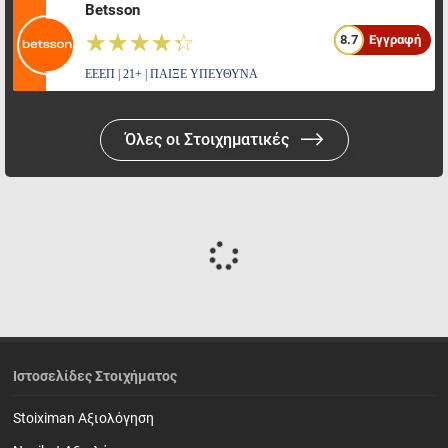
Betsson
☆☆☆☆☆
★★★★★
8.7
Εγγραφή
ΕΕΕΠ | 21+ | ΠΑΙΞΕ ΥΠΕΥΘΥΝΑ
Όλες οι Στοιχηματικές
Ιστοσελίδες Στοιχήματος
Stoiximan Αξιολόγηση