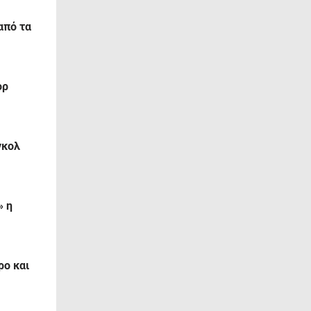
από τα
ορ
γκολ
» η
ρο και