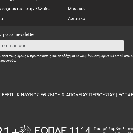
στοιχηματική στην Ελλάδα
Mπόμπες
ία
Ασιατικά
ή στο newsletter
αβάσει τους όρους & προυποθέσεις και αποδέχομαι να λαμβάνω ενημερωτικά email από be
προσφορές.
 ΕΕΕΠ | ΚΙΝΔΥΝΟΣ ΕΘΙΣΜΟΥ & ΑΠΩΛΕΙΑΣ ΠΕΡΙΟΥΣΙΑΣ |
ΕΟΠΑΕ
21+