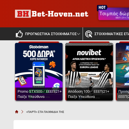
Τσιμπάς δώρα
ΕΕΕΠ | 21+ |
ΠΡΟΓΝΩΣΤΙΚΑ ΣΤΟΙΧΗΜΑΤΟΣ
ΣΤΟΙΧΗΜΑΤΙΚΕΣ ΕΤΑ
Promo STX500✅ ΕΕΕΠ|21+
Απόδοση 100✅ ΕΕΕΠ|21+
Προσφ
Παίξε Υπεύθυνα
Παίξε Υπεύθυνα
ΕΕΕΠ|
«ΠΑΡΤΙ» ΣΤΑ ΠΑΙΧΝΙΔΙΑ ΤΗΣ