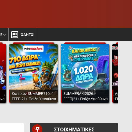
NE
ΟΔΗΓΟΙ
Κωδικός SUMMER710✅
SUMMERAKI2026✅
Αποκλεισ
υνα
ΕΕΕΠ|21+ Παίξε Υπεύθυνα
ΕΕΕΠ|21+ Παίξε Υπεύθυνα
ΕΕΕΠ|21+
ΣΤΟΙΧΗΜΑΤΙΚΕΣ