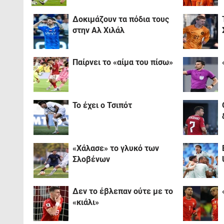
Δοκιμάζουν τα πόδια τους
στην Αλ Χιλάλ
Παίρνει το «αίμα του πίσω»
Το έχει ο Τσιπότ
«Χάλασε» το γλυκό των
Σλοβένων
Δεν το έβλεπαν ούτε με το
«κιάλι»