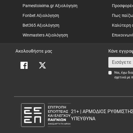
Pamestoixima.gr Αξιολόγηση
Προσφορές
Fonbet Αξιολόγηση
Πως παίζω 
Bet365 Αξιολόγηση
Καλύτερη 
Winmasters Αξιολόγηση
Επικοινων
Ακολουθήστε μας
Κάνε εγγραφ
Ναι, έχω δι
σχετικά με 
21+ | ΑΡΜΟΔΙΟΣ ΡΥΘΜΙΣΤΗΣ
ΥΠΕΥΘΥΝΑ