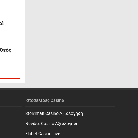
κά
 Θεός
Ιστοσελίδες Casino
Stoiximan Casino Αξιολόγηση
Novibet Casino Αξιολόγηση
Elabet Casino Live