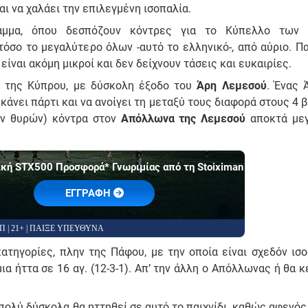
αι να χαλάει την επιλεγμένη ισοπαλία.
αμμα, όπου δεσπόζουν κόντρες για το Κύπελλο των 
σο το μεγαλύτερο όλων -αυτό το ελληνικό-, από αύριο. Π
είναι ακόμη μικροί και δεν δείχνουν τάσεις και ευκαιρίες.
α της Κύπρου, με δύσκολη έξοδο του
Άρη Λεμεσού
. Ένας 
άνει πάρτι και να ανοίγει τη μεταξύ τους διαφορά στους 4 β.
ων θυρών) κόντρα στον
Απόλλωνα της Λεμεσού
αποκτά με
κή STX500 Προσφορά* Γνωριμίας από τη Stoiximan
EΓΓΡΑΦΗ
Π | 21+ | ΠΑΙΞΕ ΥΠΕΥΘΥΝΑ
τηγορίες, πλην της Πάφου, με την οποία είναι σχεδόν ισο
ια ήττα σε 16 αγ. (12-3-1). Απ’ την άλλη ο Απόλλωνας ή θα κ
πολύ δύσκολα θα ηττηθεί σε αυτό το παιχνίδι, καθώς αφενός