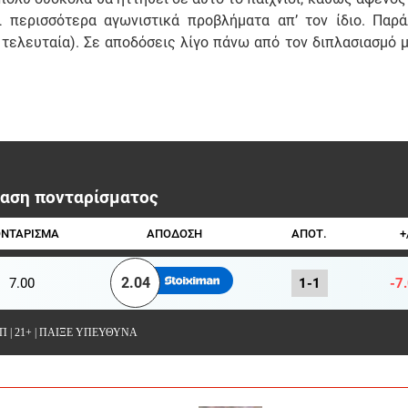
ι περισσότερα αγωνιστικά προβλήματα απ’ τον ίδιο. Παρά
0 τελευταία). Σε αποδόσεις λίγο πάνω από τον διπλασιασμό
αση πονταρίσματος
ΝΤΑΡΙΣΜΑ
ΑΠΟΔΟΣΗ
ΑΠΟΤ.
+
2.04
7.00
1-1
-7
Π | 21+ | ΠΑΙΞΕ ΥΠΕΥΘΥΝΑ