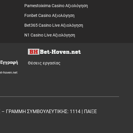
Pamestoixima Casino Αξιολόγηση
Fonbet Casino Αξιολόγηση
Bet365 Casino Live Αξιολόγηση
N1 Casino Live Αξιολόγηση
Εγγραφή
Θέσεις εργασίας
t-hoven.net
 – ΓΡΑΜΜΗ ΣΥΜΒΟΥΛΕΥΤΙΚΗΣ: 1114 |
ΠΑΙΞΕ