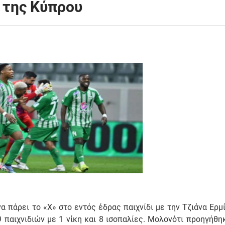
 της Κύπρου
 πάρει το «Χ» στο εντός έδρας παιχνίδι με την Τζιάνα Ερμίν
 παιχνιδιών με 1 νίκη και 8 ισοπαλίες. Μολονότι προηγήθη