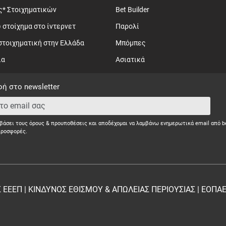
* Στοιχηματικών
Bet Builder
στοίχημα στο ίντερνετ
Παρολί
στοιχηματική στην Ελλάδα
Mπόμπες
ία
Ασιατικά
ή στο newsletter
αβάσει τους όρους & προυποθέσεις και αποδέχομαι να λαμβάνω ενημερωτικά email από be
προσφορές.
 ΕΕΕΠ | ΚΙΝΔΥΝΟΣ ΕΘΙΣΜΟΥ & ΑΠΩΛΕΙΑΣ ΠΕΡΙΟΥΣΙΑΣ |
ΕΟΠΑΕ