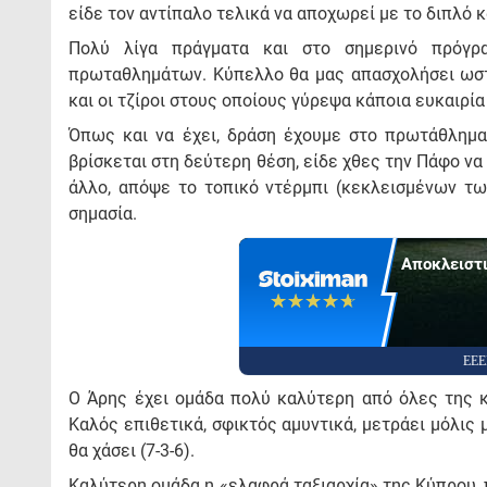
είδε τον αντίπαλο τελικά να αποχωρεί με το διπλό κ
Πολύ λίγα πράγματα και στο σημερινό πρόγρ
πρωταθλημάτων. Κύπελλο θα μας απασχολήσει ωστό
και οι τζίροι στους οποίους γύρεψα κάποια ευκαιρία 
Όπως και να έχει, δράση έχουμε στο πρωτάθλημ
βρίσκεται στη δεύτερη θέση, είδε χθες την Πάφο να κ
άλλο, απόψε το τοπικό ντέρμπι (κεκλεισμένων τ
σημασία.
Αποκλειστι
☆☆☆☆☆
★★★★★
ΕΕΕ
Ο Άρης έχει ομάδα πολύ καλύτερη από όλες της κα
Καλός επιθετικά, σφικτός αμυντικά, μετράει μόλις μ
θα χάσει (7-3-6).
Καλύτερη ομάδα η «ελαφρά ταξιαρχία» της Κύπρου, 