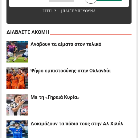
ΕΕΕΠ | 21+ | ΠΑΙΞΕ ΥΠΕΥΘΥΝΑ
ΔΙΑΒΑΣΤΕ ΑΚΟΜΗ
Ανάβουν τα αίματα στον τελικό
Ψήφο εμπιστοσύνης στην Ολλανδία
Με τη «Γηραιά Κυρία»
Δοκιμάζουν τα πόδια τους στην Αλ Χιλάλ