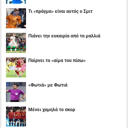
Τι «πράγμα» είναι αυτός ο Σμιτ
Πιάνει την ευκαιρία από τα μαλλιά
Παίρνει το «αίμα του πίσω»
«Φωτιά» με Φωτιά
Μένει χαμηλά το σκορ