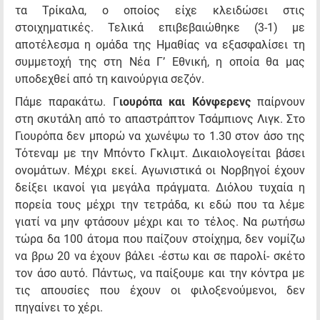
τα Τρίκαλα, ο οποίος είχε κλειδώσει στις
στοιχηματικές. Τελικά επιβεβαιώθηκε (3-1) με
αποτέλεσμα η ομάδα της Ημαθίας να εξασφαλίσει τη
συμμετοχή της στη Νέα Γ’ Εθνική, η οποία θα μας
υποδεχθεί από τη καινούργια σεζόν.
Πάμε παρακάτω. Γ
ιουρόπα και Κόνφερενς
παίρνουν
στη σκυτάλη από το απαστράπτον Τσάμπιονς Λιγκ. Στο
Γιουρόπα δεν μπορώ να χωνέψω το 1.30 στον άσο της
Τότεναμ με την Μπόντο Γκλιμτ. Δικαιολογείται βάσει
ονομάτων. Μέχρι εκεί. Αγωνιστικά οι Νορβηγοί έχουν
δείξει ικανοί για μεγάλα πράγματα. Διόλου τυχαία η
πορεία τους μέχρι την τετράδα, κι εδώ που τα λέμε
γιατί να μην φτάσουν μέχρι και το τέλος. Να ρωτήσω
τώρα δα 100 άτομα που παίζουν στοίχημα, δεν νομίζω
να βρω 20 να έχουν βάλει -έστω και σε παρολί- σκέτο
τον άσο αυτό. Πάντως, να παίξουμε και την κόντρα με
τις απουσίες που έχουν οι φιλοξενούμενοι, δεν
πηγαίνει το χέρι.