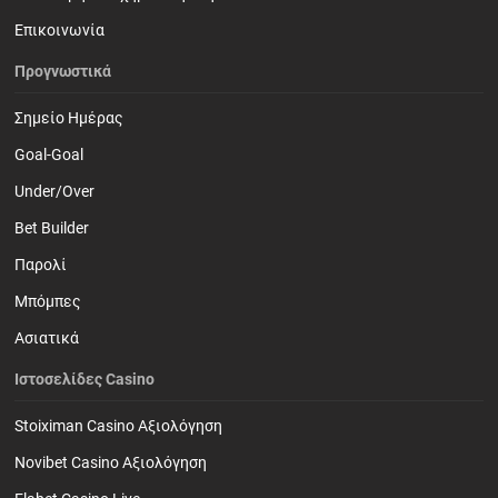
Επικοινωνία
Προγνωστικά
Σημείο Ημέρας
Goal-Goal
Under/Over
Bet Builder
Παρολί
Mπόμπες
Ασιατικά
Ιστοσελίδες Casino
Stoiximan Casino Αξιολόγηση
Novibet Casino Αξιολόγηση