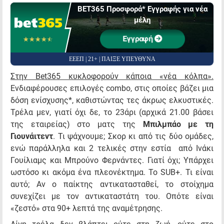
BET365 Προσφορά* Εγγραφής για νέα
μέλη
Εγγραφή
☆☆☆☆☆
★★★★★
ΕΕΕΠ | 21+ | ΠΑΙΞΕ ΥΠΕΥΘΥΝΑ
Στην Bet365 κυκλοφορούν κάποια «νέα κόλπα».
Ενδιαφέρουσες επιλογές combo, στις οποίες βάζει μια
δόση ενίσχυσης*, καθιστώντας τες άκρως ελκυστικές.
Τρέλα μεν, γιατί όχι δε, το 23άρι (αρχικά 21.00 βάσει
της εταιρείας) στο ματς της
Μπιλμπάο με τη
Γιουνάιτεντ
. Τι ψάχνουμε; Σκορ κι από τις δύο ομάδες,
ενώ παράλληλα και 2 τελικές στην εστία από Ινάκι
Γουίλιαμς και Μπρούνο Φερνάντες. Γιατί όχι; Υπάρχει
ωστόσο κι ακόμα ένα πλεονέκτημα. Το SUB+. Τι είναι
αυτό; Αν ο παίκτης αντικατασταθεί, το στοίχημα
συνεχίζει με τον αντικαταστάτη του. Οπότε είναι
«ζεστό» στα 90+ λεπτά της αναμέτρησης.