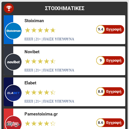
ΣΤΟΙΧΗΜΑΤΙΚΕΣ
Stoiximan
☆☆☆☆☆
★★★★★
9.4
Εγγραφή
ΕΕΕΠ | 21+ | ΠΑΙΞΕ ΥΠΕΥΘΥΝΑ
Novibet
☆☆☆☆☆
★★★★★
9
Εγγραφή
ΕΕΕΠ | 21+ | ΠΑΙΞΕ ΥΠΕΥΘΥΝΑ
Elabet
☆☆☆☆☆
★★★★★
8.8
Εγγραφή
ΕΕΕΠ | 21+ | ΠΑΙΞΕ ΥΠΕΥΘΥΝΑ
Pamestoixima.gr
☆☆☆☆☆
★★★★★
8.6
Εγγραφή