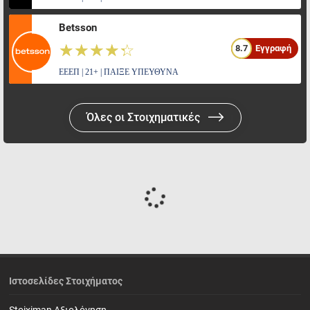
Betsson
☆☆☆☆☆
★★★★★
8.7
Εγγραφή
ΕΕΕΠ | 21+ | ΠΑΙΞΕ ΥΠΕΥΘΥΝΑ
Όλες οι Στοιχηματικές
Ιστοσελίδες Στοιχήματος