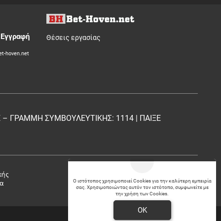
Εγγραφή
Θέσεις εργασίας
t-hoven.net
 – ΓΡΑΜΜΗ ΣΥΜΒΟΥΛΕΥΤΙΚΗΣ: 1114 |
ΠΑΙΞΕ
Ο ιστότοπος χρησιμοποιεί Cookies για την καλύτερη εμπειρία
σας. Χρησιμοποιώντας αυτόν τον ιστότοπο, συμφωνείτε με
την χρήση των Cookies.
OK