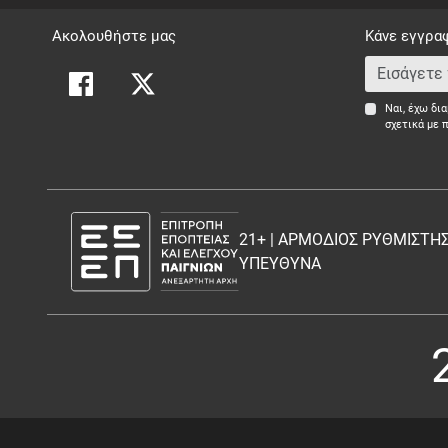
Ακολουθήστε μας
Κάνε εγγραφ
Ναι, έχω δι
σχετικά με 
21+ | ΑΡΜΟΔΙΟΣ ΡΥΘΜΙΣΤΗΣ
ΥΠΕΥΘΥΝΑ