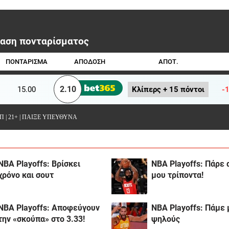
αση πονταρίσματος
ΠΟΝΤΑΡΙΣΜΑ
ΑΠΟΔΟΣΗ
ΑΠΟΤ.
2.10
15.00
Κλίπερς + 15 πόντοι
-
Π | 21+ | ΠΑΙΞΕ ΥΠΕΥΘΥΝΑ
NBA Playoffs: Βρίσκει
ΝΒΑ Playoffs: Πάρε 
χρόνο και σουτ
μου τρίποντα!
NBA Playoffs: Αποφεύγουν
NBA Playoffs: Πάμε 
την «σκούπα» στο 3.33!
ψηλούς