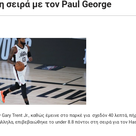
η σειρά με τον Paul George
Gary Trent Jr., καθώς έμεινε στο παρκέ για σχεδόν 40 λεπτά, πή
άλληλα, επιβεβαιώθηκε το under 8.8 πόντοι στη σειρά για τον Ha
ς.