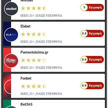
Novibet
☆☆☆☆☆
★★★★★
9
Εγγραφή
ΕΕΕΠ | 21+ | ΠΑΙΞΕ ΥΠΕΥΘΥΝΑ
Elabet
☆☆☆☆☆
★★★★★
8.8
Εγγραφή
ΕΕΕΠ | 21+ | ΠΑΙΞΕ ΥΠΕΥΘΥΝΑ
Pamestoixima.gr
☆☆☆☆☆
★★★★★
8.6
Εγγραφή
ΕΕΕΠ | 21+ | ΠΑΙΞΕ ΥΠΕΥΘΥΝΑ
Fonbet
☆☆☆☆☆
★★★★★
8.8
Εγγραφή
ΕΕΕΠ | 21+ | ΠΑΙΞΕ ΥΠΕΥΘΥΝΑ
Bet365