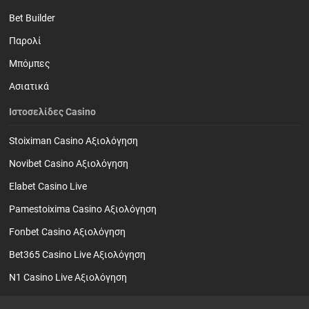
Bet Builder
Παρολί
Mπόμπες
Ασιατικά
Ιστοσελίδες Casino
Stoiximan Casino Αξιολόγηση
Novibet Casino Αξιολόγηση
Elabet Casino Live
Pamestoixima Casino Αξιολόγηση
Fonbet Casino Αξιολόγηση
Bet365 Casino Live Αξιολόγηση
N1 Casino Live Αξιολόγηση