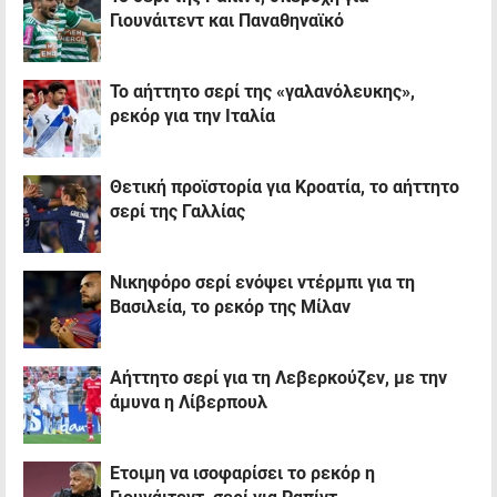
Γιουνάιτεντ και Παναθηναϊκό
Το αήττητο σερί της «γαλανόλευκης»,
ρεκόρ για την Ιταλία
Θετική προϊστορία για Κροατία, το αήττητο
σερί της Γαλλίας
Νικηφόρο σερί ενόψει ντέρμπι για τη
Βασιλεία, το ρεκόρ της Μίλαν
Αήττητο σερί για τη Λεβερκούζεν, με την
άμυνα η Λίβερπουλ
Έτοιμη να ισοφαρίσει το ρεκόρ η