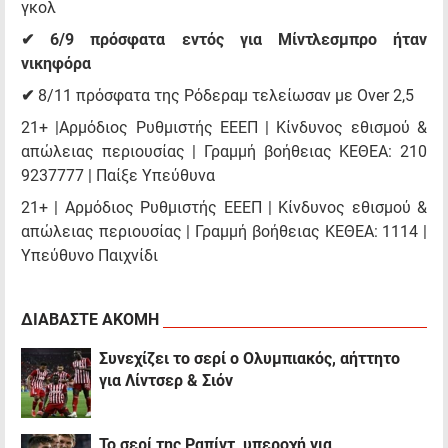
γκολ
✔ 6/9 πρόσφατα εντός για Μίντλεσμπρο ήταν
νικηφόρα
✔
8/11 πρόσφατα της Ρόδεραμ τελείωσαν με Over 2,5
21+ |Αρμόδιος Ρυθμιστής ΕΕΕΠ | Κίνδυνος εθισμού &
απώλειας περιουσίας | Γραμμή βοήθειας ΚΕΘΕΑ: 210
9237777 | Παίξε Υπεύθυνα
21+ | Αρμόδιος Ρυθμιστής ΕΕΕΠ | Κίνδυνος εθισμού &
απώλειας περιουσίας | Γραμμή βοήθειας ΚΕΘΕΑ: 1114 |
Υπεύθυνο Παιχνίδι
ΔΙΑΒΑΣΤΕ ΑΚΟΜΗ
Συνεχίζει το σερί ο Ολυμπιακός, αήττητο
για Λίντσερ & Σιόν
Το σερί της Ραπίντ, υπεροχή για