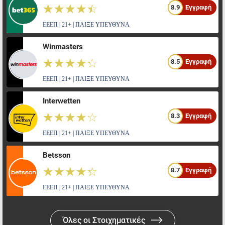
☆☆☆☆☆
★★★★★
8.9
Εγγραφή
ΕΕΕΠ | 21+ | ΠΑΙΞΕ ΥΠΕΥΘΥΝΑ
Winmasters
☆☆☆☆☆
★★★★★
8.5
Εγγραφή
ΕΕΕΠ | 21+ | ΠΑΙΞΕ ΥΠΕΥΘΥΝΑ
Interwetten
☆☆☆☆☆
★★★★★
8.3
Εγγραφή
ΕΕΕΠ | 21+ | ΠΑΙΞΕ ΥΠΕΥΘΥΝΑ
Betsson
☆☆☆☆☆
★★★★★
8.7
Εγγραφή
ΕΕΕΠ | 21+ | ΠΑΙΞΕ ΥΠΕΥΘΥΝΑ
Όλες οι Στοιχηματικές