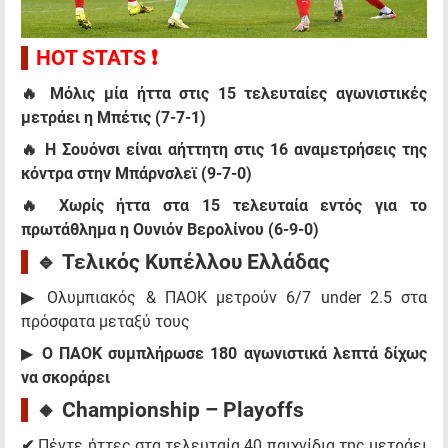
HOT STATS ❗
🔥 Μόλις μία ήττα στις 15 τελευταίες αγωνιστικές
μετράει η Μπέτις (7-7-1)
🔥 Η Σουόνσι είναι αήττητη στις 16 αναμετρήσεις της
κόντρα στην Μπάρνσλεϊ (9-7-0)
🔥 Χωρίς ήττα στα 15 τελευταία εντός για το
πρωτάθλημα η Ουνιόν Βερολίνου (6-9-0)
🔹 Τελικός Κυπέλλου Ελλάδας
▶
Ολυμπιακός & ΠΑΟΚ μετρούν 6/7 under 2.5 στα
πρόσφατα μεταξύ τους
▶
Ο ΠΑΟΚ συμπλήρωσε 180 αγωνιστικά λεπτά δίχως
να σκοράρει
🔸
Championship – Playoffs
✔
Πέντε ήττες στα τελευταία 40 παιχνίδια της μετράει