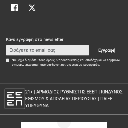
Κάνε εγγραφή στο newsletter
Εγγραφή
Ναι, έχω διαβάσει τους όρους & προυποθέσεις και αποδέχομαι να λαμβάνω
ενημερωτικά email από bet-hoven.net σχετικά με προσφορές.
21+ | ΑΡΜΟΔΙΟΣ ΡΥΘΜΙΣΤΗΣ ΕΕΕΠ | ΚΙΝΔΥΝΟΣ
ΕΘΙΣΜΟΥ & ΑΠΩΛΕΙΑΣ ΠΕΡΙΟΥΣΙΑΣ |
ΠΑΙΞΕ
ΥΠΕΥΘΥΝΑ
21+