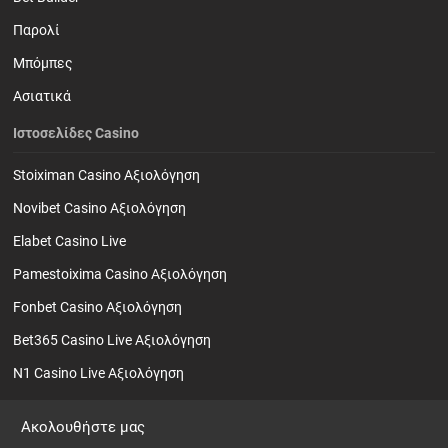
Παρολί
Mπόμπες
Ασιατικά
Ιστοσελίδες Casino
Stoiximan Casino Αξιολόγηση
Novibet Casino Αξιολόγηση
Elabet Casino Live
Pamestoixima Casino Αξιολόγηση
Fonbet Casino Αξιολόγηση
Bet365 Casino Live Αξιολόγηση
N1 Casino Live Αξιολόγηση
Ακολουθήστε μας