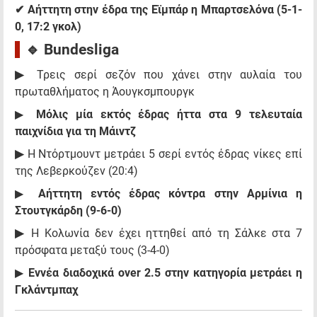
✔ Αήττητη στην έδρα της Εϊμπάρ η Μπαρτσελόνα (5-1-
0, 17:2 γκολ)
🔹 Bundesliga
▶
Τρεις σερί σεζόν που χάνει στην αυλαία του
πρωταθλήματος η Άουγκσμπουργκ
▶
Μόλις μία εκτός έδρας ήττα στα 9 τελευταία
παιχνίδια για τη Μάιντζ
▶
Η Ντόρτμουντ μετράει 5 σερί εντός έδρας νίκες επί
της Λεβερκούζεν (20:4)
▶
Αήττητη εντός έδρας κόντρα στην Αρμίνια η
Στουτγκάρδη (9-6-0)
▶
Η Κολωνία δεν έχει ηττηθεί από τη Σάλκε στα 7
πρόσφατα μεταξύ τους (3-4-0)
▶
Εννέα διαδοχικά over 2.5 στην κατηγορία μετράει η
Γκλάντμπαχ