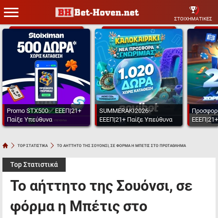
ΣΤΟΙΧΗΜΑΤΙΚΕΣ
Promo STX500✅ ΕΕΕΠ|21+
SUMMERAKI2026✅
Προσφορ
Παίξε Υπεύθυνα
ΕΕΕΠ|21+ Παίξε Υπεύθυνα
ΕΕΕΠ|21+
TOP ΣΤΑΤΙΣΤΙΚΑ
ΤΟ ΑΗΤΤΗΤΟ ΤΗΣ ΣΟΥΟΝΣΙ, ΣΕ ΦΟΡΜΑ Η ΜΠΕΤΙΣ ΣΤΟ ΠΡΩΤΑΘΛΗΜΑ
Top Στατιστικά
Το αήττητο της Σουόνσι, σε
φόρμα η Μπέτις στο