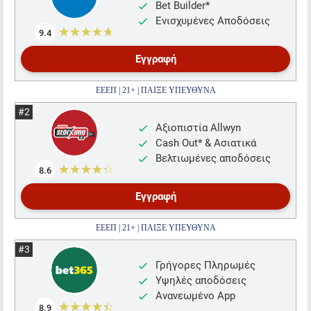
Bet Builder*
Ενισχυμένες Αποδόσεις
☆☆☆☆☆
★★★★★
9.4
Εγγραφή
ΕΕΕΠ | 21+ | ΠΑΙΞΕ ΥΠΕΥΘΥΝΑ
Αξιοπιστία Allwyn
Cash Out* & Ασιατικά
Βελτιωμένες αποδόσεις
☆☆☆☆☆
★★★★★
8.6
Εγγραφή
ΕΕΕΠ | 21+ | ΠΑΙΞΕ ΥΠΕΥΘΥΝΑ
Γρήγορες Πληρωμές
Υψηλές αποδόσεις
Ανανεωμένο App
☆☆☆☆☆
★★★★★
8.9