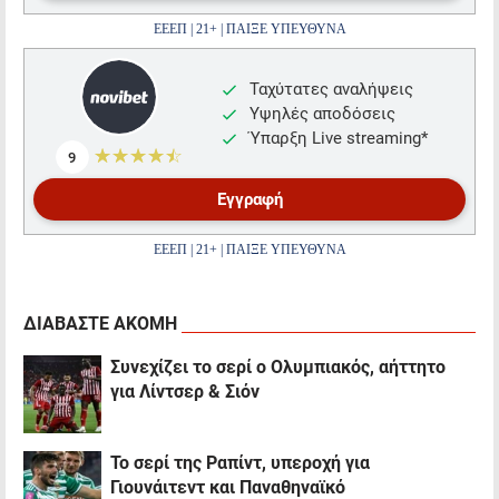
ΕΕΕΠ | 21+ | ΠΑΙΞΕ ΥΠΕΥΘΥΝΑ
Ταχύτατες αναλήψεις
Υψηλές αποδόσεις
Ύπαρξη Live streaming*
☆☆☆☆☆
★★★★★
9
Εγγραφή
ΕΕΕΠ | 21+ | ΠΑΙΞΕ ΥΠΕΥΘΥΝΑ
ΔΙΑΒΑΣΤΕ ΑΚΟΜΗ
Συνεχίζει το σερί ο Ολυμπιακός, αήττητο
για Λίντσερ & Σιόν
Το σερί της Ραπίντ, υπεροχή για
Γιουνάιτεντ και Παναθηναϊκό