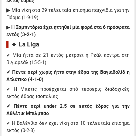
εκτός έδρας
▶
Μία νίκη στα 29 τελευταία επίσημα παιχνίδια για την
Πάρμα (1-9-19)
▶
Η Σαμπντόρια έχει ηττηθεί μία φορά στα 6 πρόσφατα
εντός (3-2-1)
🔸
La Liga
✔ Μία ήττα σε 21 εντός μετράει η Ρεάλ κόντρα στη
Βιγιαρεάλ (15-5-1)
✔ Πέντε σερί χωρίς ήττα στην έδρα της Βαγιαδολίδ η
Ατλέτικο (4-1-0)
✔ Η Μπέτις προέρχεται από τέσσερις διαδοχικές
εκτός έδρας ισοπαλίες
✔ Πέντε σερί under 2.5 σε εκτός έδρας για την
Αθλέτικ Μπιλμπάο
✔ Η Βαλένθια δεν έχει νίκη στα 10 τελευταία επίσημα
εκτός (0-2-8)