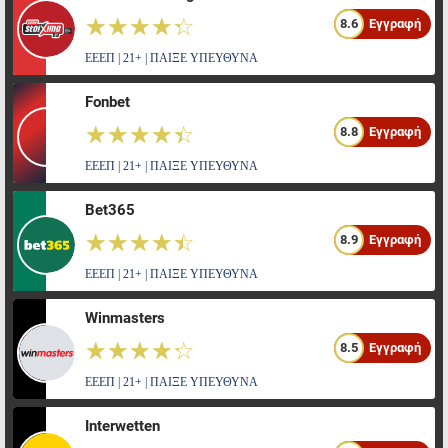
☆☆☆☆☆
★★★★★
8.6
Εγγραφή
ΕΕΕΠ | 21+ | ΠΑΙΞΕ ΥΠΕΥΘΥΝΑ
Fonbet
☆☆☆☆☆
★★★★★
8.8
Εγγραφή
ΕΕΕΠ | 21+ | ΠΑΙΞΕ ΥΠΕΥΘΥΝΑ
Bet365
☆☆☆☆☆
★★★★★
8.9
Εγγραφή
ΕΕΕΠ | 21+ | ΠΑΙΞΕ ΥΠΕΥΘΥΝΑ
Winmasters
☆☆☆☆☆
★★★★★
8.5
Εγγραφή
ΕΕΕΠ | 21+ | ΠΑΙΞΕ ΥΠΕΥΘΥΝΑ
Interwetten