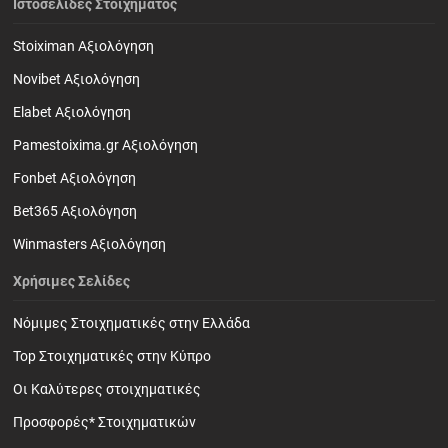
Ιστοσελίδες Στοιχήματος
Stoiximan Αξιολόγηση
Novibet Αξιολόγηση
Elabet Αξιολόγηση
Pamestoixima.gr Αξιολόγηση
Fonbet Αξιολόγηση
Bet365 Αξιολόγηση
Winmasters Αξιολόγηση
Χρήσιμες Σελίδες
Νόμιμες Στοιχηματικές στην Ελλάδα
Top Στοιχηματικές στην Κύπρο
Οι Καλύτερες στοιχηματικές
Προσφορές* Στοιχηματικών