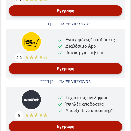
Εγγραφή
ΕΕΕΠ | 21+ | ΠΑΙΞΕ ΥΠΕΥΘΥΝΑ
Ενισχυμένες* αποδόσεις
Διαθέσιμο App
Ιδανική για φαβορί
☆☆☆☆☆
★★★★★
8.3
Εγγραφή
ΕΕΕΠ | 21+ | ΠΑΙΞΕ ΥΠΕΥΘΥΝΑ
Ταχύτατες αναλήψεις
Υψηλές αποδόσεις
Ύπαρξη Live streaming*
☆☆☆☆☆
★★★★★
9
Εγγραφή