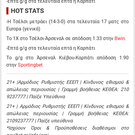
-Επτά g/g στα τελευταία επτά η Καρπάτι
HOT STATS
-Η Τσέλσι μετράει (14-3-0) στα τελευταία 17 ματς στο
Europa (γενικά)
Το 1Χ στο Τσέλσι-Άρσεναλ σε απόδοση 1.33 στην
Bwin.
-Επτά g/g στα τελευταία επτά η Καρπάτι
Το g/g στο Άρσεναλ Κιέβου-Καρπάτι απόδοση 1.90
στην
Sportingbet
.
21+ |Αρμόδιος Ρυθμιστής ΕΕΕΠ | Κίνδυνος εθισμού &
απώλειας περιουσίας | Γραμμή βοήθειας ΚΕΘΕΑ: 210
9237777 | Παίξε Υπεύθυνα
21+ | Αρμόδιος Ρυθμιστής ΕΕΕΠ | Κίνδυνος εθισμού &
απώλειας περιουσίας | Γραμμή βοήθειας ΚΕΘΕΑ:
2109237777 | Παίξε υπεύθυνα
*Ισχύουν Όροι & Προϋποθέσεις διαθέσιμοι στο