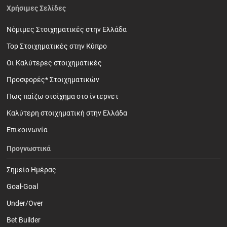
Χρήσιμες Σελίδες
Νόμιμες Στοιχηματικές στην Ελλάδα
Top Στοιχηματικές στην Κύπρο
Οι Καλύτερες στοιχηματικές
Προσφορές* Στοιχηματικών
Πως παίζω στοίχημα στο ίντερνετ
Καλύτερη στοιχηματική στην Ελλάδα
Επικοινωνία
Προγνωστικά
Σημείο Ημέρας
Goal-Goal
Under/Over
Bet Builder