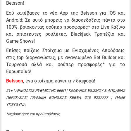
Betsson!
Εσύ κατέβασες το νέο App της Betsson για iOS και
Αndroid; Σε αυτό μπορείς να διασκεδάζεις πάντα στο
100%, βρίσκοντας σούπερ προσφορές* στο Live Καζίνο
και απίστευτες ρουλέτες, Blackjack Τραπέζια και
Game Shows!
Επίσης παίζεις Στοίχημα με Ενισχυμένες Αποδόσεις
στις top διοργανώσεις, με ανανεωμένο Bet Builder και
Τουρνουά αλλά και σούπερ προσφορές* για το
Ευρωπαϊκό!
Betsson
,
ένα στοίχημα κάνει την διαφορά!
21+ | ΑΡΜΟΔΙΟΣ ΡΥΘΜΙΣΤΗΣ ΕΕΕΠ | ΚΙΝΔΥΝΟΣ ΕΘΙΣΜΟΥ & ΑΠΩΛΕΙΑΣ
ΠΕΡΙΟΥΣΙΑΣ| ΓΡΑΜΜΗ ΒΟΗΘΕΙΑΣ ΚΕΘΕΑ: 210 9237777 | ΠΑΙΞΕ
ΥΠΕΥΘΥΝΑ
*Ισχύουν όροι και προϋποθέσεις