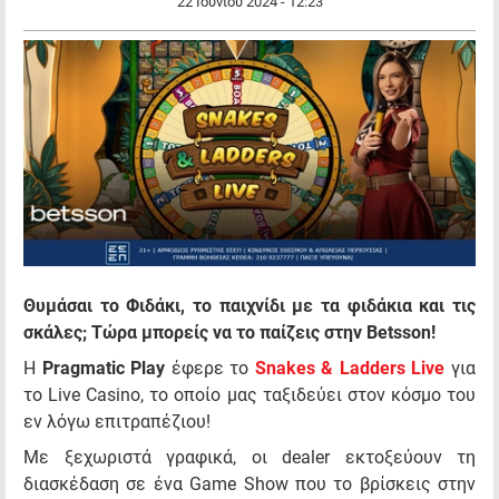
22 Ιουνίου 2024 - 12:23
Θυμάσαι το Φιδάκι, το παιχνίδι με τα φιδάκια και τις
σκάλες; Tώρα μπορείς να το παίζεις στην Betsson!
Η
Pragmatic
Play
έφερε το
Snakes &
Ladders
Live
για
το Live Casino, το οποίο μας ταξιδεύει στον κόσμο του
εν λόγω επιτραπέζιου!
Με ξεχωριστά γραφικά, οι dealer εκτοξεύουν τη
διασκέδαση σε ένα Game Show που το βρίσκεις στην