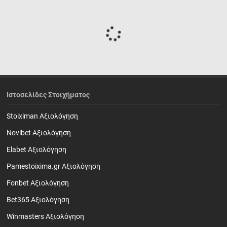
Ιστοσελίδες Στοιχήματος
Stoiximan Αξιολόγηση
Novibet Αξιολόγηση
Elabet Αξιολόγηση
Pamestoixima.gr Αξιολόγηση
Fonbet Αξιολόγηση
Bet365 Αξιολόγηση
Winmasters Αξιολόγηση