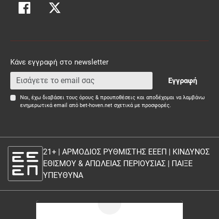
Κάνε εγγραφή στο newsletter
Εγγραφή
Ναι, έχω διαβάσει τους όρους & προυποθέσεις και αποδέχομαι να λαμβάνω
ενημερωτικά email από bet-hoven.net σχετικά με προσφορές.
21+ | ΑΡΜΟΔΙΟΣ ΡΥΘΜΙΣΤΗΣ ΕΕΕΠ | ΚΙΝΔΥΝΟΣ
ΕΘΙΣΜΟΥ & ΑΠΩΛΕΙΑΣ ΠΕΡΙΟΥΣΙΑΣ |
ΠΑΙΞΕ
ΥΠΕΥΘΥΝΑ
21+