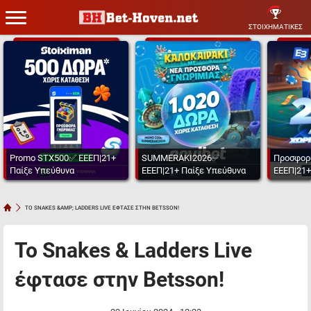
ΣΤΟΙΧΗΜΑΤΙΚΕΣ
Promo STX500✅ ΕΕΕΠ|21+
SUMMERAKI2026✅
Προσφορ
Παίξε Υπεύθυνα
ΕΕΕΠ|21+ Παίξε Υπεύθυνα
ΕΕΕΠ|21+
ΤΟ SNAKES &AMP; LADDERS LIVE ΕΦΤΑΣΕ ΣΤΗΝ BETSSON!
Το Snakes & Ladders Live
έφτασε στην Betsson!