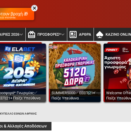
τουν βροχή 🎁
 ΠΑΙΞΕ ΥΠΕΥΘΥΝΑ
ΙΡΙΕΣ 2026
ΠΡΟΣΦΟΡΕΣ*
ΑΡΘΡΑ
ΚΑΖΙΝΟ ONLI
ροσφορά* Γνωριμίας✅
SUMMER5000✅ ΕΕΕΠ|21+
Welcome Offe
ΕΕΠ|21+ Παίξε Υπεύθυνα
Παίξε Υπεύθυνα
Παίξε Υπεύθυ
 ΚΥΠΕΛΛΟ ΕΘΝΩΝ ΑΦΡΙΚΗΣ
οι & Αλλαγές Αποδόσεων