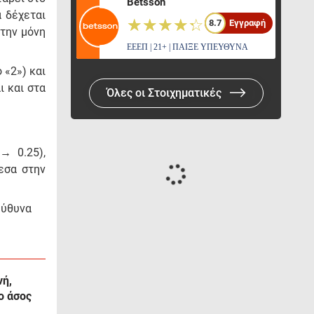
Betsson
α δέχεται
☆☆☆☆☆
★★★★★
8.7
Εγγραφή
 την μόνη
ΕΕΕΠ | 21+ | ΠΑΙΞΕ ΥΠΕΥΘΥΝΑ
 «2») και
ι και στα
Όλες οι Στοιχηματικές
→ 0.25),
εσα στην
εύθυνα
νή,
ο άσος