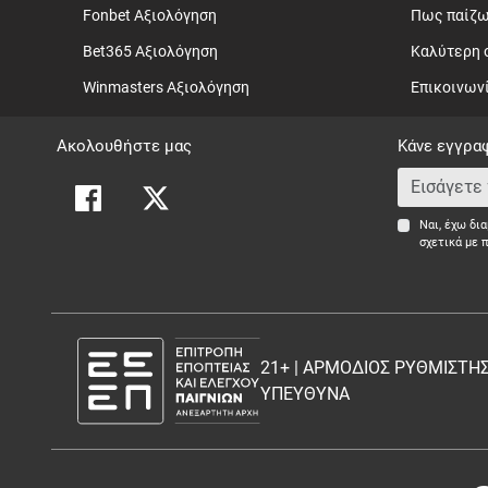
Fonbet Αξιολόγηση
Πως παίζω 
Bet365 Αξιολόγηση
Καλύτερη 
Winmasters Αξιολόγηση
Επικοινων
Ακολουθήστε μας
Κάνε εγγραφ
Ναι, έχω δι
σχετικά με 
21+ | ΑΡΜΟΔΙΟΣ ΡΥΘΜΙΣΤΗΣ
ΥΠΕΥΘΥΝΑ