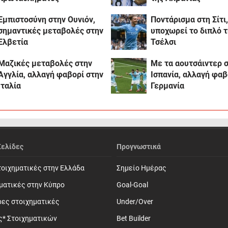
Εμπιστοσύνη στην Ουνιόν,
Ποντάρισμα στη Σίτι,
σημαντικές μεταβολές στην
υποχωρεί το διπλό τ
Ελβετία
Τσέλσι
Μαζικές μεταβολές στην
Με τα αουτσάιντερ 
Αγγλία, αλλαγή φαβορί στην
Ισπανία, αλλαγή φαβ
Ιταλία
Γερμανία
Σελίδες
Προγνωστικά
τοιχηματικές στην Ελλάδα
Σημείο Ημέρας
ματικές στην Κύπρο
Goal-Goal
ρες στοιχηματικές
Under/Over
* Στοιχηματικών
Bet Builder