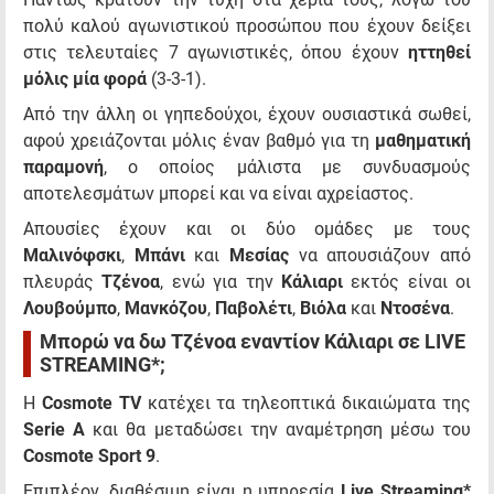
πολύ καλού αγωνιστικού προσώπου που έχουν δείξει
στις τελευταίες 7 αγωνιστικές, όπου έχουν
ηττηθεί
μόλις μία φορά
(3-3-1).
Από την άλλη οι γηπεδούχοι, έχουν ουσιαστικά σωθεί,
αφού χρειάζονται μόλις έναν βαθμό για τη
μαθηματική
παραμονή
, ο οποίος μάλιστα με συνδυασμούς
αποτελεσμάτων μπορεί και να είναι αχρείαστος.
Απουσίες έχουν και οι δύο ομάδες με τους
Μαλινόφσκι
,
Μπάνι
και
Μεσίας
να απουσιάζουν από
πλευράς
Τζένοα
, ενώ για την
Κάλιαρι
εκτός είναι οι
Λουβούμπο
,
Μανκόζου
,
Παβολέτι
,
Βιόλα
και
Ντοσένα
.
Μπορώ να δω Τζένοα εναντίον Κάλιαρι σε LIVE
STREAMING*;
Η
Cosmote TV
κατέχει τα τηλεοπτικά δικαιώματα της
Serie A
και θα μεταδώσει την αναμέτρηση μέσω του
Cosmote Sport 9
.
Επιπλέον, διαθέσιμη είναι η υπηρεσία
Live Streaming*