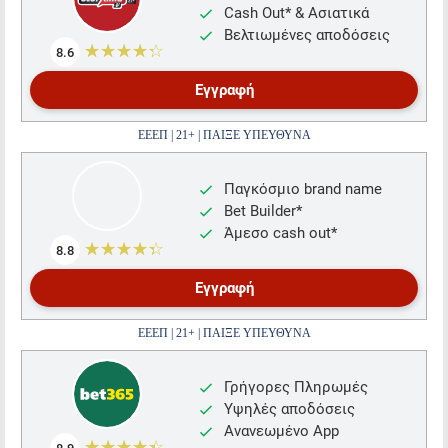
Cash Out* & Ασιατικά
Βελτιωμένες αποδόσεις
☆☆☆☆☆
★★★★★
8.6
Εγγραφή
ΕΕΕΠ | 21+ | ΠΑΙΞΕ ΥΠΕΥΘΥΝΑ
Παγκόσμιο brand name
Bet Builder*
Άμεσο cash out*
☆☆☆☆☆
★★★★★
8.8
Εγγραφή
ΕΕΕΠ | 21+ | ΠΑΙΞΕ ΥΠΕΥΘΥΝΑ
Γρήγορες Πληρωμές
Υψηλές αποδόσεις
Ανανεωμένο App
☆☆☆☆☆
★★★★★