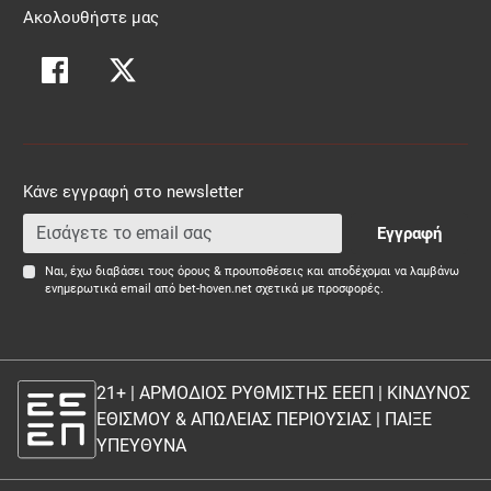
Ακολουθήστε μας
Κάνε εγγραφή στο newsletter
Εγγραφή
Ναι, έχω διαβάσει τους όρους & προυποθέσεις και αποδέχομαι να λαμβάνω
ενημερωτικά email από bet-hoven.net σχετικά με προσφορές.
21+ | ΑΡΜΟΔΙΟΣ ΡΥΘΜΙΣΤΗΣ ΕΕΕΠ | ΚΙΝΔΥΝΟΣ
ΕΘΙΣΜΟΥ & ΑΠΩΛΕΙΑΣ ΠΕΡΙΟΥΣΙΑΣ |
ΠΑΙΞΕ
ΥΠΕΥΘΥΝΑ