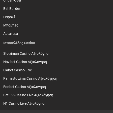
Under/Over
Bet Builder
Παρολί
Mπόμπες
Ασιατικά
Ιστοσελίδες Casino
Stoiximan Casino Αξιολόγηση
Novibet Casino Αξιολόγηση
Elabet Casino Live
Pamestoixima Casino Αξιολόγηση
Fonbet Casino Αξιολόγηση
Bet365 Casino Live Αξιολόγηση
N1 Casino Live Αξιολόγηση