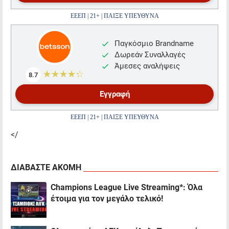
ΕΕΕΠ | 21+ | ΠΑΙΞΕ ΥΠΕΥΘΥΝΑ
Παγκόσμιο Brandname
Δωρεάν Συναλλαγές
Άμεσες αναλήψεις
☆☆☆☆☆
★★★★★
8.7
Εγγραφή
ΕΕΕΠ | 21+ | ΠΑΙΞΕ ΥΠΕΥΘΥΝΑ
</
ΔΙΑΒΑΣΤΕ ΑΚΟΜΗ
Champions League Live Streaming*: Όλα
έτοιμα για τον μεγάλο τελικό!