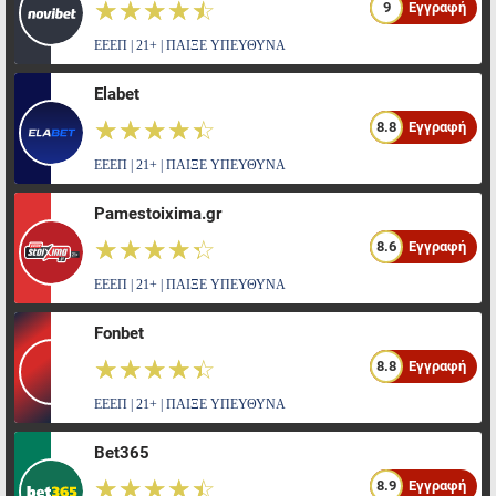
☆☆☆☆☆
★★★★★
9
Εγγραφή
ΕΕΕΠ | 21+ | ΠΑΙΞΕ ΥΠΕΥΘΥΝΑ
Elabet
☆☆☆☆☆
★★★★★
8.8
Εγγραφή
ΕΕΕΠ | 21+ | ΠΑΙΞΕ ΥΠΕΥΘΥΝΑ
Pamestoixima.gr
☆☆☆☆☆
★★★★★
8.6
Εγγραφή
ΕΕΕΠ | 21+ | ΠΑΙΞΕ ΥΠΕΥΘΥΝΑ
Fonbet
☆☆☆☆☆
★★★★★
8.8
Εγγραφή
ΕΕΕΠ | 21+ | ΠΑΙΞΕ ΥΠΕΥΘΥΝΑ
Bet365
☆☆☆☆☆
★★★★★
8.9
Εγγραφή