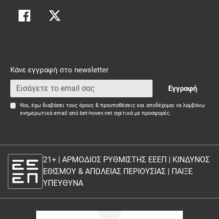
Κάνε εγγραφή στο newsletter
Εγγραφή
Ναι, έχω διαβάσει τους όρους & προυποθέσεις και αποδέχομαι να λαμβάνω
ενημερωτικά email από bet-hoven.net σχετικά με προσφορές.
21+ | ΑΡΜΟΔΙΟΣ ΡΥΘΜΙΣΤΗΣ ΕΕΕΠ | ΚΙΝΔΥΝΟΣ
ΕΘΙΣΜΟΥ & ΑΠΩΛΕΙΑΣ ΠΕΡΙΟΥΣΙΑΣ |
ΠΑΙΞΕ
ΥΠΕΥΘΥΝΑ