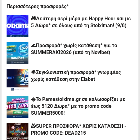
Περισσότερες προσφορές*
🎁Δεύτερη σερί μέρα με Happy Hour και με
5 Δώρα* σε όλους από τη Stoiximan! (9/8)
🌊Προσφορά* χωρίς κατάθεση* για το
SUMMERAKI2026 (από τη Novibet)
🌟Συγκλονιστική προσφορά* γνωριμίας
χωρίς κατάθεση στην Elabet
☀️To Pamestoixima.gr σε καλωσορίζει με
έως 5120 Δώρα* με το promo code
SUMMER5000!
🎁SUPER ΠΡΟΣΦΟΡΑ* ΧΩΡΙΣ ΚΑΤΑΘΕΣΗ -
PROMO CODE: DEAD215