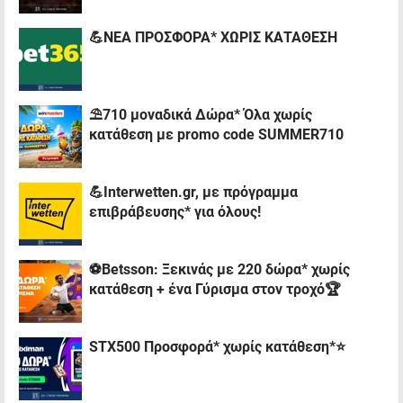
💪ΝΕΑ ΠΡΟΣΦΟΡΑ* ΧΩΡΙΣ ΚΑΤΑΘΕΣΗ
⛱️710 μοναδικά Δώρα* Όλα χωρίς
κατάθεση με promo code SUMMER710
💪Interwetten.gr, με πρόγραμμα
επιβράβευσης* για όλους!
⚽Betsson: Ξεκινάς με 220 δώρα* χωρίς
κατάθεση + ένα Γύρισμα στον τροχό🏆
STX500 Προσφορά* χωρίς κατάθεση*⭐