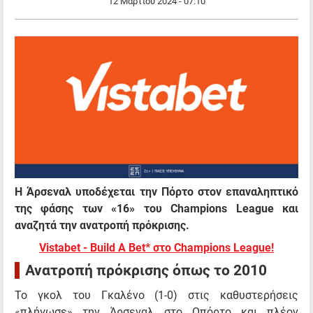
12 Μαρτίου 2024 - 07:10
Η Άρσεναλ υποδέχεται την Πόρτο στον επαναληπτικό
της φάσης των «16» του Champions League και
αναζητά την ανατροπή πρόκρισης.
Vistabet - Build A Bet* στο Champions League!
Ανατροπή πρόκρισης όπως το 2010
Το γκολ του Γκαλένο (1-0) στις καθυστερήσεις
«πλήγωσε» την Άρσεναλ στο Οπόρτο και πλέον