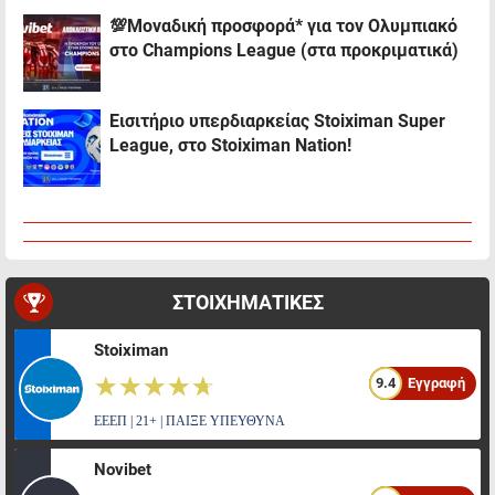
💯Μοναδική προσφορά* για τoν Ολυμπιακό
στο Champions League (στα προκριματικά)
Εισιτήριο υπερδιαρκείας Stoiximan Super
League, στο Stoiximan Nation!
ΣΤΟΙΧΗΜΑΤΙΚΕΣ
Stoiximan
☆☆☆☆☆
★★★★★
9.4
Εγγραφή
ΕΕΕΠ | 21+ | ΠΑΙΞΕ ΥΠΕΥΘΥΝΑ
Novibet