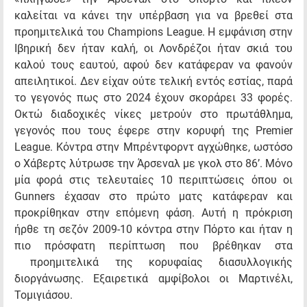
καλείται να κάνει την υπέρβαση για να βρεθεί στα
προημιτελικά του Champions League. Η εμφάνιση στην
Ιβηρική δεν ήταν καλή, οι Λονδρέζοι ήταν σκιά του
καλού τους εαυτού, αφού δεν κατάφεραν να φανούν
απειλητικοί. Δεν είχαν ούτε τελική εντός εστίας, παρά
το γεγονός πως στο 2024 έχουν σκοράρει 33 φορές.
Οκτώ διαδοχικές νίκες μετρούν στο πρωτάθλημα,
γεγονός που τους έφερε στην κορυφή της Premier
League. Κόντρα στην Μπρέντφορντ αγχώθηκε, ωστόσο
ο Χάβερτς λύτρωσε την Άρσεναλ με γκολ στο 86’. Μόνο
μία φορά στις τελευταίες 10 περιπτώσεις όπου οι
Gunners έχασαν στο πρώτο ματς κατάφεραν και
προκρίθηκαν στην επόμενη φάση. Αυτή η πρόκριση
ήρθε τη σεζόν 2009-10 κόντρα στην Πόρτο και ήταν η
πιο πρόσφατη περίπτωση που βρέθηκαν στα
προημιτελικά της κορυφαίας διασυλλογικής
διοργάνωσης. Εξαιρετικά αμφίβολοι οι Μαρτινέλι,
Τομιγιάσου.