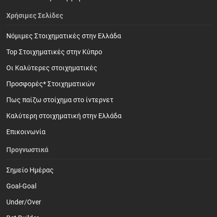
Χρήσιμες Σελίδες
Νόμιμες Στοιχηματικές στην Ελλάδα
Top Στοιχηματικές στην Κύπρο
Οι Καλύτερες στοιχηματικές
Προσφορές* Στοιχηματικών
Πως παίζω στοίχημα στο ίντερνετ
Καλύτερη στοιχηματική στην Ελλάδα
Επικοινωνία
Προγνωστικά
Σημείο Ημέρας
Goal-Goal
Under/Over