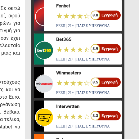
Fonbet
 Σε οκτώ
☆☆☆☆☆
★★★★★
εί, αφού
8.8
Εγγραφή
αρών» για
ΕΕΕΠ | 21+ | ΠΑΙΞΕ ΥΠΕΥΘΥΝΑ
τιγμή για
εσάν έχει
Bet365
ελευταίο
☆☆☆☆☆
★★★★★
8.9
Εγγραφή
 μιας και
ΕΕΕΠ | 21+ | ΠΑΙΞΕ ΥΠΕΥΘΥΝΑ
Winmasters
☆☆☆☆☆
★★★★★
ντούχους
8.5
Εγγραφή
ς και να
ΕΕΕΠ | 21+ | ΠΑΙΞΕ ΥΠΕΥΘΥΝΑ
στο Euro.
ιοργάνωση
Interwetten
. Βέβαια,
☆☆☆☆☆
★★★★★
8.3
Εγγραφή
α τελικά,
tabet να
ΕΕΕΠ | 21+ | ΠΑΙΞΕ ΥΠΕΥΘΥΝΑ