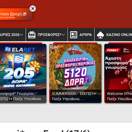
τουν βροχή 🎁
 ΠΑΙΞΕ ΥΠΕΥΘΥΝΑ
ΙΡΙΕΣ 2026
ΠΡΟΣΦΟΡΕΣ*
ΑΡΘΡΑ
ΚΑΖΙΝΟ ONLI
ροσφορά* Γνωριμίας✅
SUMMER5000✅ ΕΕΕΠ|21+
Welcome Offe
ΕΕΠ|21+ Παίξε Υπεύθυνα
Παίξε Υπεύθυνα
Παίξε Υπεύθυ