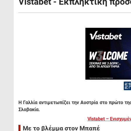
Vistabet - Εκπληκτική προσ
Η Γαλλία αντιμετωπίζει την Αυστρία στο πρώτο της
Σλοβακία.
Vistabet – Ενισχυμέ
Με το βλέμμα στον Μπαπέ