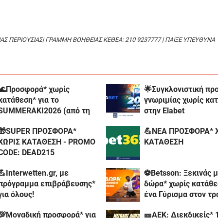
ΑΣ ΠΕΡΙΟΥΣΙΑΣ| ΓΡΑΜΜΗ ΒΟΗΘΕΙΑΣ ΚΕΘΕΑ: 210 9237777 | ΠΑΙΞΕ ΥΠΕΥΘΥΝΑ
🌊Προσφορά* χωρίς
🌟Συγκλονιστική πρ
κατάθεση* για το
γνωριμίας χωρίς κα
SUMMERAKI2026 (από τη
στην Elabet
Novibet)
🎁SUPER ΠΡΟΣΦΟΡΑ*
💪ΝΕΑ ΠΡΟΣΦΟΡΑ* 
ΧΩΡΙΣ ΚΑΤΑΘΕΣΗ - PROMO
ΚΑΤΑΘΕΣΗ
CODE: DEAD215
💪Interwetten.gr, με
⚽Betsson: Ξεκινάς μ
πρόγραμμα επιβράβευσης*
δώρα* χωρίς κατάθε
για όλους!
ένα Γύρισμα στον τρ
💯Μοναδική προσφορά* για
🎫ΑΕΚ: Διεκδικείς* 