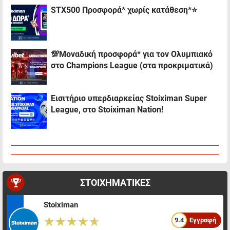
STX500 Προσφορά* χωρίς κατάθεση*⭐
💯Μοναδική προσφορά* για τoν Ολυμπιακό
στο Champions League (στα προκριματικά)
Εισιτήριο υπερδιαρκείας Stoiximan Super
League, στο Stoiximan Nation!
ΣΤΟΙΧΗΜΑΤΙΚΕΣ
Stoiximan
☆☆☆☆☆
★★★★★
9.4
Εγγραφή