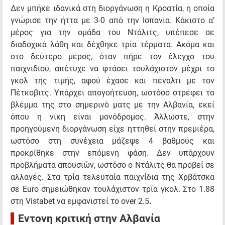
Δεν μπήκε ιδανικά στη διοργάνωση η Κροατία, η οποία
γνώρισε την ήττα με 3-0 από την Ισπανία. Κάκιστο α’
μέρος για την ομάδα του Ντάλιτς, υπέπεσε σε
διαδοχικά λάθη και δέχθηκε τρία τέρματα. Ακόμα και
στο δεύτερο μέρος, όταν πήρε τον έλεγχο του
παιχνιδιού, απέτυχε να φτάσει τουλάχιστον μέχρι το
γκολ της τιμής, αφού έχασε και πέναλτι με τον
Πέτκοβιτς. Υπάρχει απογοήτευση, ωστόσο στρέφει το
βλέμμα της στο σημερινό ματς με την Αλβανία, εκεί
όπου η νίκη είναι μονόδρομος. Άλλωστε, στην
προηγούμενη διοργάνωση είχε ηττηθεί στην πρεμιέρα,
ωστόσο στη συνέχεια μάζεψε 4 βαθμούς και
προκρίθηκε στην επόμενη φάση. Δεν υπάρχουν
προβλήματα απουσιών, ωστόσο ο Ντάλιτς θα προβεί σε
αλλαγές. Στα τρία τελευταία παιχνίδια της Χρβάτσκα
σε Euro σημειώθηκαν τουλάχιστον τρία γκολ. Στο 1.88
στη Vistabet να εμφανιστεί το over 2.5
.
Εντονη κριτική στην Αλβανία