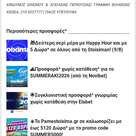
ΚΙΝΔΥΝΟΣ ΕΘΙΣΜΟΥ & ΑΠΩΛΕΙΑΣ ΠΕΡΙΟΥΣΙΑΣ| ΓΡΑΜΜΗ ΒΟΗΘΕΙΑΣ
ΚΕΘΕΑ: 210 9237777 | ΠΑΙΞΕ ΥΠΕΥΘΥΝΑ
Περισσότερες προσφορές*
🎁Δεύτερη σερί μέρα με Happy Hour και με
5 Δώρα* σε όλους από τη Stoiximan! (9/8)
🌊Προσφορά* χωρίς κατάθεση* για το
SUMMERAKI2026 (από τη Novibet)
🌟Συγκλονιστική προσφορά* γνωριμίας
χωρίς κατάθεση στην Elabet
☀️To Pamestoixima.gr σε καλωσορίζει με
έως 5120 Δώρα* με το promo code
SUMMER5000!