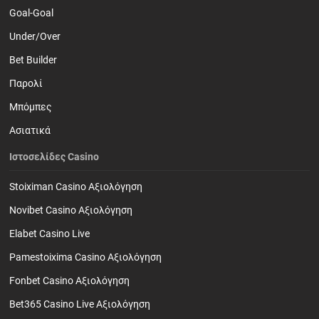
Goal-Goal
Under/Over
Bet Builder
Παρολί
Mπόμπες
Ασιατικά
Ιστοσελίδες Casino
Stoiximan Casino Αξιολόγηση
Novibet Casino Αξιολόγηση
Elabet Casino Live
Pamestoixima Casino Αξιολόγηση
Fonbet Casino Αξιολόγηση
Bet365 Casino Live Αξιολόγηση