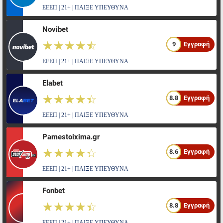
ΕΕΕΠ | 21+ | ΠΑΙΞΕ ΥΠΕΥΘΥΝΑ
Novibet
☆☆☆☆☆
★★★★★
9
Εγγραφή
ΕΕΕΠ | 21+ | ΠΑΙΞΕ ΥΠΕΥΘΥΝΑ
Elabet
☆☆☆☆☆
★★★★★
8.8
Εγγραφή
ΕΕΕΠ | 21+ | ΠΑΙΞΕ ΥΠΕΥΘΥΝΑ
Pamestoixima.gr
☆☆☆☆☆
★★★★★
8.6
Εγγραφή
ΕΕΕΠ | 21+ | ΠΑΙΞΕ ΥΠΕΥΘΥΝΑ
Fonbet
☆☆☆☆☆
★★★★★
8.8
Εγγραφή
ΕΕΕΠ | 21+ | ΠΑΙΞΕ ΥΠΕΥΘΥΝΑ