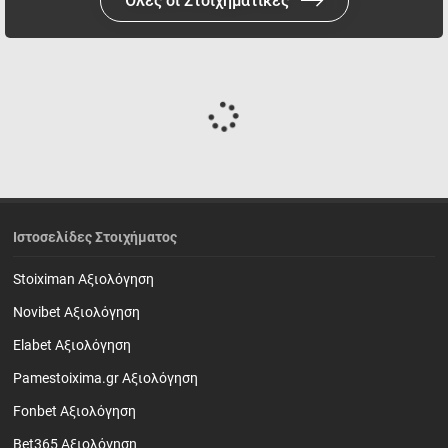
Όλες οι Στοιχηματικές
Ιστοσελίδες Στοιχήματος
Stoiximan Αξιολόγηση
Novibet Αξιολόγηση
Elabet Αξιολόγηση
Pamestoixima.gr Αξιολόγηση
Fonbet Αξιολόγηση
Bet365 Αξιολόγηση