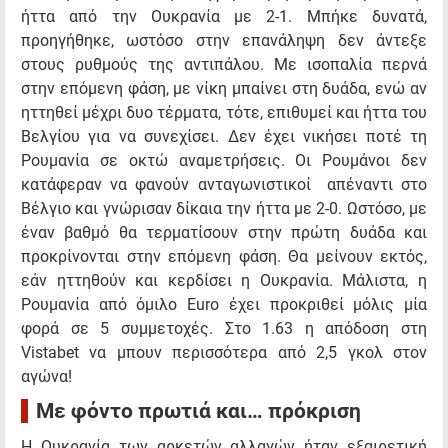
ήττα από την Ουκρανία με 2-1. Μπήκε δυνατά,
προηγήθηκε, ωστόσο στην επανάληψη δεν άντεξε
στους ρυθμούς της αντιπάλου. Με ισοπαλία περνά
στην επόμενη φάση, με νίκη μπαίνει στη δυάδα, ενώ αν
ηττηθεί μέχρι δυο τέρματα, τότε, επιθυμεί και ήττα του
Βελγίου για να συνεχίσει. Δεν έχει νικήσει ποτέ τη
Ρουμανία σε οκτώ αναμετρήσεις. Oι Ρουμάνοι δεν
κατάφεραν να φανούν ανταγωνιστικοί απέναντι στο
Βέλγιο και γνώρισαν δίκαια την ήττα με 2-0. Ωστόσο, με
έναν βαθμό θα τερματίσουν στην πρώτη δυάδα και
προκρίνονται στην επόμενη φάση. Θα μείνουν εκτός,
εάν ηττηθούν και κερδίσει η Ουκρανία. Μάλιστα, η
Ρουμανία από όμιλο Euro έχει προκριθεί μόλις μία
φορά σε 5 συμμετοχές. Στο 1.63 η απόδοση στη
Vistabet να μπουν περισσότερα από 2,5 γκολ στον
αγώνα!
Με φόντο πρωτιά και… πρόκριση
Η Ουκρανία των αρκετών αλλαγών ήταν εξαιρετική