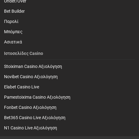
Under/Over
Bet Builder
Παρολί
Mπόμπες
Ασιατικά
Ιστοσελίδες Casino
Stoiximan Casino Αξιολόγηση
Novibet Casino Αξιολόγηση
Elabet Casino Live
Pamestoixima Casino Αξιολόγηση
Fonbet Casino Αξιολόγηση
Bet365 Casino Live Αξιολόγηση
N1 Casino Live Αξιολόγηση