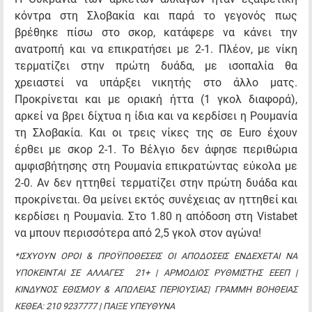
κόντρα στη Σλοβακία και παρά το γεγονός πως
βρέθηκε πίσω στο σκορ, κατάφερε να κάνει την
ανατροπή και να επικρατήσει με 2-1. Πλέον, με νίκη
τερματίζει στην πρώτη δυάδα, με ισοπαλία θα
χρειαστεί να υπάρξει νικητής στο άλλο ματς.
Προκρίνεται και με οριακή ήττα (1 γκολ διαφορά),
αρκεί να βρει δίχτυα η ίδια και να κερδίσει η Ρουμανία
τη Σλοβακία. Και οι τρεις νίκες της σε Euro έχουν
έρθει με σκορ 2-1. Το Βέλγιο δεν άφησε περιθώρια
αμφισβήτησης στη Ρουμανία επικρατώντας εύκολα με
2-0. Αν δεν ηττηθεί τερματίζει στην πρώτη δυάδα και
προκρίνεται. Θα μείνει εκτός συνέχειας αν ηττηθεί και
κερδίσει η Ρουμανία. Στο 1.80 η απόδοση στη Vistabet
να μπουν περισσότερα από 2,5 γκολ στον αγώνα!
*ΙΣΧΥΟΥΝ ΟΡΟΙ & ΠΡΟΫΠΟΘΕΣΕΙΣ ΟΙ ΑΠΟΔΟΣΕΙΣ ΕΝΔΕΧΕΤΑΙ ΝΑ
ΥΠΟΚΕΙΝΤΑΙ ΣΕ ΑΛΛΑΓΕΣ 21+ | ΑΡΜΟΔΙΟΣ ΡΥΘΜΙΣΤΗΣ ΕΕΕΠ |
ΚΙΝΔΥΝΟΣ ΕΘΙΣΜΟΥ & ΑΠΩΛΕΙΑΣ ΠΕΡΙΟΥΣΙΑΣ| ΓΡΑΜΜΗ ΒΟΗΘΕΙΑΣ
ΚΕΘΕΑ: 210 9237777 | ΠΑΙΞΕ ΥΠΕΥΘΥΝΑ