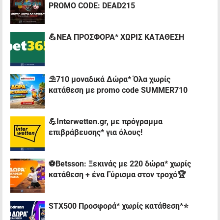
PROMO CODE: DEAD215
💪ΝΕΑ ΠΡΟΣΦΟΡΑ* ΧΩΡΙΣ ΚΑΤΑΘΕΣΗ
⛱️710 μοναδικά Δώρα* Όλα χωρίς
κατάθεση με promo code SUMMER710
💪Interwetten.gr, με πρόγραμμα
επιβράβευσης* για όλους!
⚽Betsson: Ξεκινάς με 220 δώρα* χωρίς
κατάθεση + ένα Γύρισμα στον τροχό🏆
STX500 Προσφορά* χωρίς κατάθεση*⭐