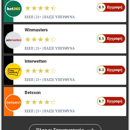
☆☆☆☆☆
★★★★★
8.9
Εγγραφή
ΕΕΕΠ | 21+ | ΠΑΙΞΕ ΥΠΕΥΘΥΝΑ
Winmasters
☆☆☆☆☆
★★★★★
8.5
Εγγραφή
ΕΕΕΠ | 21+ | ΠΑΙΞΕ ΥΠΕΥΘΥΝΑ
Interwetten
☆☆☆☆☆
★★★★★
8.3
Εγγραφή
ΕΕΕΠ | 21+ | ΠΑΙΞΕ ΥΠΕΥΘΥΝΑ
Betsson
☆☆☆☆☆
★★★★★
8.7
Εγγραφή
ΕΕΕΠ | 21+ | ΠΑΙΞΕ ΥΠΕΥΘΥΝΑ