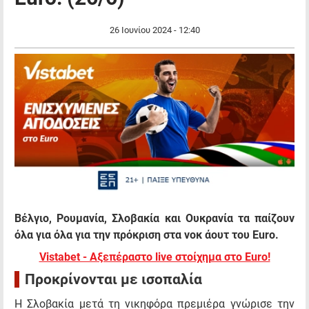
26 Ιουνίου 2024 - 12:40
Bέλγιο, Ρουμανία, Σλοβακία και Ουκρανία τα παίζουν
όλα για όλα για την πρόκριση στα νοκ άουτ του Euro.
Vistabet - Αξεπέραστο live στοίχημα στο Euro!
Προκρίνονται με ισοπαλία
Η Σλοβακία μετά τη νικηφόρα πρεμιέρα γνώρισε την